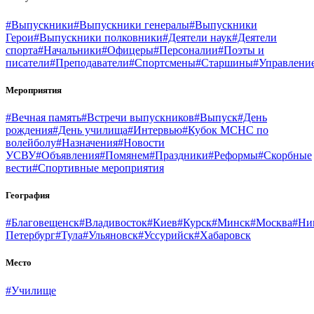
#Выпускники
#Выпускники генералы
#Выпускники
Герои
#Выпускники полковники
#Деятели наук
#Деятели
спорта
#Начальники
#Офицеры
#Персоналии
#Поэты и
писатели
#Преподаватели
#Спортсмены
#Старшины
#Управлени
Мероприятия
#Вечная память
#Встречи выпускников
#Выпуск
#День
рождения
#День училища
#Интервью
#Кубок МСНС по
волейболу
#Назначения
#Новости
УСВУ
#Объявления
#Помянем
#Праздники
#Реформы
#Скорбные
вести
#Спортивные мероприятия
География
#Благовещенск
#Владивосток
#Киев
#Курск
#Минск
#Москва
#Ни
Петербург
#Тула
#Ульяновск
#Уссурийск
#Хабаровск
Место
#Училище