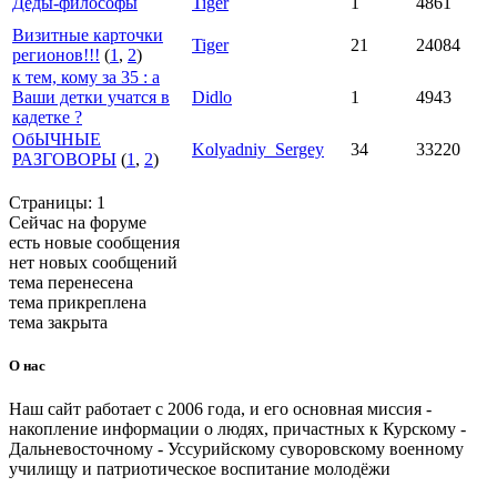
Деды-философы
Tiger
1
4861
Визитные карточки
Tiger
21
24084
регионов!!!
(
1
,
2
)
к тем, кому за 35 : а
Ваши детки учатся в
Didlo
1
4943
кадетке ?
ОбЫЧНЫЕ
Kolyadniy_Sergey
34
33220
РАЗГОВОРЫ
(
1
,
2
)
Страницы:
1
Сейчас на форуме
есть новые сообщения
нет новых сообщений
тема перенесена
тема прикреплена
тема закрыта
О нас
Наш сайт работает с 2006 года, и его основная миссия -
накопление информации о людях, причастных к Курскому -
Дальневосточному - Уссурийскому суворовскому военному
училищу и патриотическое воспитание молодёжи