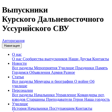
Выпускники
Курского Дальневосточного
Уссурийского СВУ
Авторизация
Навигация
О нас
О нас
Сообщества выпускников
Наши Друзья
Контакты
Новости
Все разделы
Мероприятия
Училище
Праздники
Память
Гордимся
Объявления
Армия
Разное
Статьи
Все разделы
Мемуары и биографии
О войне
Об
училище
Персоналии
Все разделы
Начальники
Управление
Командиры рот,
взводов
Старшины
Преподаватели
Герои
Наша гордость
Училище
История
Начальники
Поступающим
Контакты