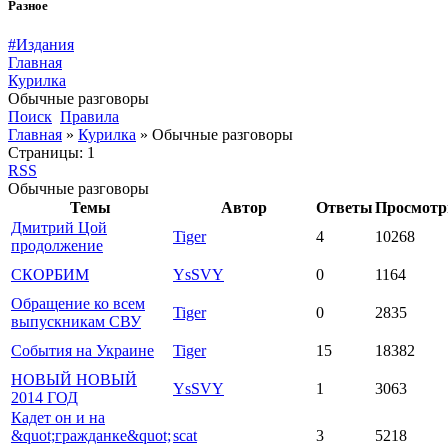
Разное
#Издания
Главная
Курилка
Обычные разговоры
Поиск
Правила
Главная
»
Курилка
»
Обычные разговоры
Страницы:
1
RSS
Обычные разговоры
Темы
Автор
Ответы
Просмот
Дмитрий Цой
Tiger
4
10268
продолжение
СКОРБИМ
YsSVY
0
1164
Обращение ко всем
Tiger
0
2835
выпускникам СВУ
События на Украине
Tiger
15
18382
НОВЫЙ НОВЫЙ
YsSVY
1
3063
2014 ГОД
Кадет он и на
&quot;гражданке&quot;
scat
3
5218