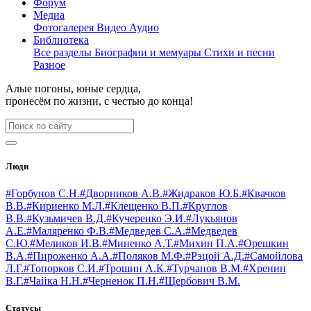
Форум
Медиа
Фотогалерея
Видео
Аудио
Библиотека
Все разделы
Биографии и мемуары
Стихи и песни
Разное
Алые погоны, юные сердца,
пронесём по жизни, с честью до конца!
Люди
#Горбунов С.Н.
#Дворников А.В.
#Жидраков Ю.Б.
#Квачков
В.В.
#Кириенко М.Л.
#Клещенко В.П.
#Круглов
В.В.
#Кузьмичев В.Д.
#Кучеренко Э.И.
#Лукьянов
А.Е.
#Маляренко Ф.В.
#Медведев С.А.
#Медведев
С.Ю.
#Меликов И.В.
#Миненко А.Т.
#Михин П.А.
#Орешкин
В.А.
#Пироженко А.А.
#Поляков М.Ф.
#Рэцой А.Д.
#Самойлова
Л.Г.
#Топорков С.И.
#Трошин А.К.
#Турчанов В.М.
#Хренин
В.Г.
#Чайка Н.Н.
#Черненок П.Н.
#Щербович В.М.
Статусы