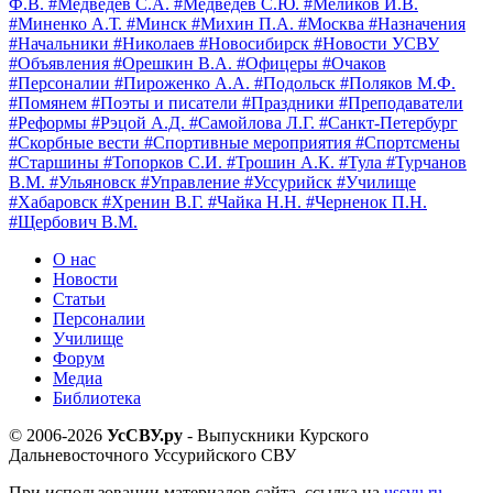
Ф.В.
#Медведев С.А.
#Медведев С.Ю.
#Меликов И.В.
#Миненко А.Т.
#Минск
#Михин П.А.
#Москва
#Назначения
#Начальники
#Николаев
#Новосибирск
#Новости УСВУ
#Объявления
#Орешкин В.А.
#Офицеры
#Очаков
#Персоналии
#Пироженко А.А.
#Подольск
#Поляков М.Ф.
#Помянем
#Поэты и писатели
#Праздники
#Преподаватели
#Реформы
#Рэцой А.Д.
#Самойлова Л.Г.
#Санкт-Петербург
#Скорбные вести
#Спортивные мероприятия
#Спортсмены
#Старшины
#Топорков С.И.
#Трошин А.К.
#Тула
#Турчанов
В.М.
#Ульяновск
#Управление
#Уссурийск
#Училище
#Хабаровск
#Хренин В.Г.
#Чайка Н.Н.
#Черненок П.Н.
#Щербович В.М.
О нас
Новости
Статьи
Персоналии
Училище
Форум
Медиа
Библиотека
© 2006-2026
УсСВУ.ру
- Выпускники Курского
Дальневосточного Уссурийского СВУ
При использовании материалов сайта, ссылка на
ussvu.ru