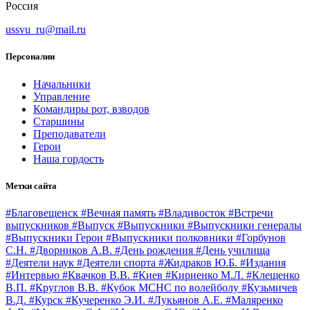
Россия
ussvu_ru@mail.ru
Персоналии
Начальники
Управление
Командиры рот, взводов
Старшины
Преподаватели
Герои
Наша гордость
Метки сайта
#Благовещенск
#Вечная память
#Владивосток
#Встречи
выпускников
#Выпуск
#Выпускники
#Выпускники генералы
#Выпускники Герои
#Выпускники полковники
#Горбунов
С.Н.
#Дворников А.В.
#День рождения
#День училища
#Деятели наук
#Деятели спорта
#Жидраков Ю.Б.
#Издания
#Интервью
#Квачков В.В.
#Киев
#Кириенко М.Л.
#Клещенко
В.П.
#Круглов В.В.
#Кубок МСНС по волейболу
#Кузьмичев
В.Д.
#Курск
#Кучеренко Э.И.
#Лукьянов А.Е.
#Маляренко