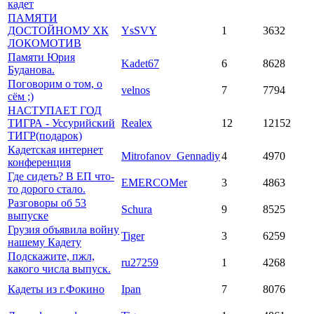
кадет
ПАМЯТИ
ДОСТОЙНОМУ ХК
YsSVY
1
3632
ЛОКОМОТИВ
Памяти Юрия
Kadet67
6
8628
Буданова.
Поговорим о том, о
velnos
7
7794
сём ;)
НАСТУПАЕТ ГОД
ТИГРА - Уссурийский
Realex
12
12152
ТИГР(подарок)
Кадетская интернет
Mitrofanov_Gennadiy
4
4970
конференция
Где сидеть? В ЕП что-
EMERCOMer
3
4863
то дорого стало.
Разговоры об 53
Schura
9
8525
выпуске
Грузия объявила войну
Tiger
3
6259
нашему Кадету
Подскажите, пжл,
ru27259
1
4268
какого числа выпуск.
Кадеты из г.Фокино
Ipan
7
8076