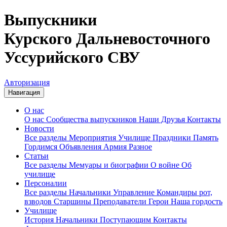
Выпускники
Курского Дальневосточного
Уссурийского СВУ
Авторизация
Навигация
О нас
О нас
Сообщества выпускников
Наши Друзья
Контакты
Новости
Все разделы
Мероприятия
Училище
Праздники
Память
Гордимся
Объявления
Армия
Разное
Статьи
Все разделы
Мемуары и биографии
О войне
Об
училище
Персоналии
Все разделы
Начальники
Управление
Командиры рот,
взводов
Старшины
Преподаватели
Герои
Наша гордость
Училище
История
Начальники
Поступающим
Контакты