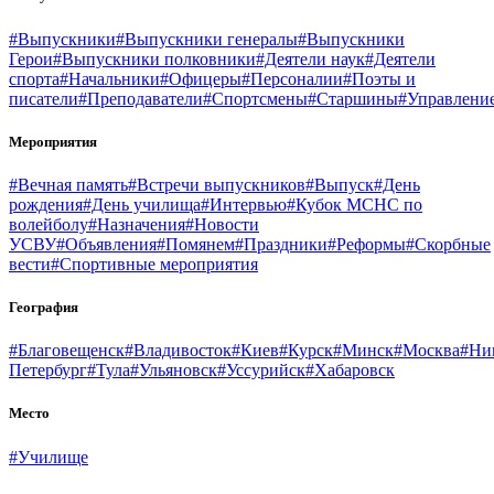
#Выпускники
#Выпускники генералы
#Выпускники
Герои
#Выпускники полковники
#Деятели наук
#Деятели
спорта
#Начальники
#Офицеры
#Персоналии
#Поэты и
писатели
#Преподаватели
#Спортсмены
#Старшины
#Управлени
Мероприятия
#Вечная память
#Встречи выпускников
#Выпуск
#День
рождения
#День училища
#Интервью
#Кубок МСНС по
волейболу
#Назначения
#Новости
УСВУ
#Объявления
#Помянем
#Праздники
#Реформы
#Скорбные
вести
#Спортивные мероприятия
География
#Благовещенск
#Владивосток
#Киев
#Курск
#Минск
#Москва
#Ни
Петербург
#Тула
#Ульяновск
#Уссурийск
#Хабаровск
Место
#Училище