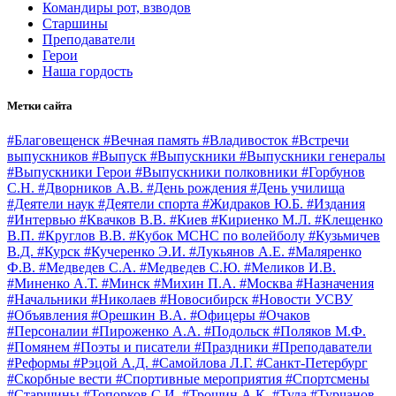
Командиры рот, взводов
Старшины
Преподаватели
Герои
Наша гордость
Метки сайта
#Благовещенск
#Вечная память
#Владивосток
#Встречи
выпускников
#Выпуск
#Выпускники
#Выпускники генералы
#Выпускники Герои
#Выпускники полковники
#Горбунов
С.Н.
#Дворников А.В.
#День рождения
#День училища
#Деятели наук
#Деятели спорта
#Жидраков Ю.Б.
#Издания
#Интервью
#Квачков В.В.
#Киев
#Кириенко М.Л.
#Клещенко
В.П.
#Круглов В.В.
#Кубок МСНС по волейболу
#Кузьмичев
В.Д.
#Курск
#Кучеренко Э.И.
#Лукьянов А.Е.
#Маляренко
Ф.В.
#Медведев С.А.
#Медведев С.Ю.
#Меликов И.В.
#Миненко А.Т.
#Минск
#Михин П.А.
#Москва
#Назначения
#Начальники
#Николаев
#Новосибирск
#Новости УСВУ
#Объявления
#Орешкин В.А.
#Офицеры
#Очаков
#Персоналии
#Пироженко А.А.
#Подольск
#Поляков М.Ф.
#Помянем
#Поэты и писатели
#Праздники
#Преподаватели
#Реформы
#Рэцой А.Д.
#Самойлова Л.Г.
#Санкт-Петербург
#Скорбные вести
#Спортивные мероприятия
#Спортсмены
#Старшины
#Топорков С.И.
#Трошин А.К.
#Тула
#Турчанов