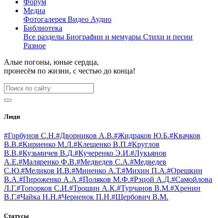
Форум
Медиа
Фотогалерея
Видео
Аудио
Библиотека
Все разделы
Биографии и мемуары
Стихи и песни
Разное
Алые погоны, юные сердца,
пронесём по жизни, с честью до конца!
Люди
#Горбунов С.Н.
#Дворников А.В.
#Жидраков Ю.Б.
#Квачков
В.В.
#Кириенко М.Л.
#Клещенко В.П.
#Круглов
В.В.
#Кузьмичев В.Д.
#Кучеренко Э.И.
#Лукьянов
А.Е.
#Маляренко Ф.В.
#Медведев С.А.
#Медведев
С.Ю.
#Меликов И.В.
#Миненко А.Т.
#Михин П.А.
#Орешкин
В.А.
#Пироженко А.А.
#Поляков М.Ф.
#Рэцой А.Д.
#Самойлова
Л.Г.
#Топорков С.И.
#Трошин А.К.
#Турчанов В.М.
#Хренин
В.Г.
#Чайка Н.Н.
#Черненок П.Н.
#Щербович В.М.
Статусы