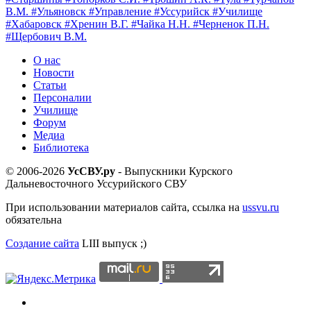
В.М.
#Ульяновск
#Управление
#Уссурийск
#Училище
#Хабаровск
#Хренин В.Г.
#Чайка Н.Н.
#Черненок П.Н.
#Щербович В.М.
О нас
Новости
Статьи
Персоналии
Училище
Форум
Медиа
Библиотека
© 2006-2026
УсСВУ.ру
- Выпускники Курского
Дальневосточного Уссурийского СВУ
При использовании материалов сайта, ссылка на
ussvu.ru
обязательна
Создание сайта
LIII выпуск ;)