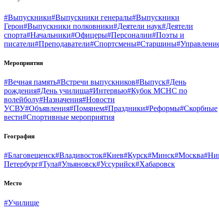
#Выпускники
#Выпускники генералы
#Выпускники
Герои
#Выпускники полковники
#Деятели наук
#Деятели
спорта
#Начальники
#Офицеры
#Персоналии
#Поэты и
писатели
#Преподаватели
#Спортсмены
#Старшины
#Управлени
Мероприятия
#Вечная память
#Встречи выпускников
#Выпуск
#День
рождения
#День училища
#Интервью
#Кубок МСНС по
волейболу
#Назначения
#Новости
УСВУ
#Объявления
#Помянем
#Праздники
#Реформы
#Скорбные
вести
#Спортивные мероприятия
География
#Благовещенск
#Владивосток
#Киев
#Курск
#Минск
#Москва
#Ни
Петербург
#Тула
#Ульяновск
#Уссурийск
#Хабаровск
Место
#Училище