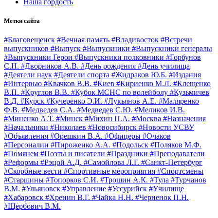
Наша гордость
Метки сайта
#Благовещенск
#Вечная память
#Владивосток
#Встречи
выпускников
#Выпуск
#Выпускники
#Выпускники генералы
#Выпускники Герои
#Выпускники полковники
#Горбунов
С.Н.
#Дворников А.В.
#День рождения
#День училища
#Деятели наук
#Деятели спорта
#Жидраков Ю.Б.
#Издания
#Интервью
#Квачков В.В.
#Киев
#Кириенко М.Л.
#Клещенко
В.П.
#Круглов В.В.
#Кубок МСНС по волейболу
#Кузьмичев
В.Д.
#Курск
#Кучеренко Э.И.
#Лукьянов А.Е.
#Маляренко
Ф.В.
#Медведев С.А.
#Медведев С.Ю.
#Меликов И.В.
#Миненко А.Т.
#Минск
#Михин П.А.
#Москва
#Назначения
#Начальники
#Николаев
#Новосибирск
#Новости УСВУ
#Объявления
#Орешкин В.А.
#Офицеры
#Очаков
#Персоналии
#Пироженко А.А.
#Подольск
#Поляков М.Ф.
#Помянем
#Поэты и писатели
#Праздники
#Преподаватели
#Реформы
#Рэцой А.Д.
#Самойлова Л.Г.
#Санкт-Петербург
#Скорбные вести
#Спортивные мероприятия
#Спортсмены
#Старшины
#Топорков С.И.
#Трошин А.К.
#Тула
#Турчанов
В.М.
#Ульяновск
#Управление
#Уссурийск
#Училище
#Хабаровск
#Хренин В.Г.
#Чайка Н.Н.
#Черненок П.Н.
#Щербович В.М.