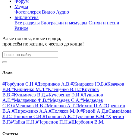
Форум
Медиа
Фотогалерея
Видео
Аудио
Библиотека
Все разделы
Биографии и мемуары
Стихи и песни
Разное
Алые погоны, юные сердца,
пронесём по жизни, с честью до конца!
Люди
#Горбунов С.Н.
#Дворников А.В.
#Жидраков Ю.Б.
#Квачков
В.В.
#Кириенко М.Л.
#Клещенко В.П.
#Круглов
В.В.
#Кузьмичев В.Д.
#Кучеренко Э.И.
#Лукьянов
А.Е.
#Маляренко Ф.В.
#Медведев С.А.
#Медведев
С.Ю.
#Меликов И.В.
#Миненко А.Т.
#Михин П.А.
#Орешкин
В.А.
#Пироженко А.А.
#Поляков М.Ф.
#Рэцой А.Д.
#Самойлова
Л.Г.
#Топорков С.И.
#Трошин А.К.
#Турчанов В.М.
#Хренин
В.Г.
#Чайка Н.Н.
#Черненок П.Н.
#Щербович В.М.
Статусы