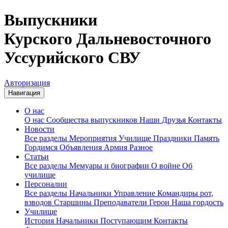
Выпускники
Курского Дальневосточного
Уссурийского СВУ
Авторизация
Навигация
О нас
О нас
Сообщества выпускников
Наши Друзья
Контакты
Новости
Все разделы
Мероприятия
Училище
Праздники
Память
Гордимся
Объявления
Армия
Разное
Статьи
Все разделы
Мемуары и биографии
О войне
Об
училище
Персоналии
Все разделы
Начальники
Управление
Командиры рот,
взводов
Старшины
Преподаватели
Герои
Наша гордость
Училище
История
Начальники
Поступающим
Контакты