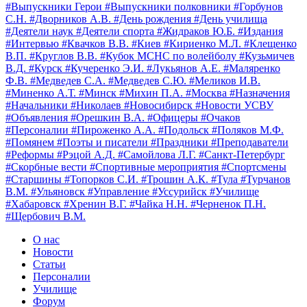
#Выпускники Герои
#Выпускники полковники
#Горбунов
С.Н.
#Дворников А.В.
#День рождения
#День училища
#Деятели наук
#Деятели спорта
#Жидраков Ю.Б.
#Издания
#Интервью
#Квачков В.В.
#Киев
#Кириенко М.Л.
#Клещенко
В.П.
#Круглов В.В.
#Кубок МСНС по волейболу
#Кузьмичев
В.Д.
#Курск
#Кучеренко Э.И.
#Лукьянов А.Е.
#Маляренко
Ф.В.
#Медведев С.А.
#Медведев С.Ю.
#Меликов И.В.
#Миненко А.Т.
#Минск
#Михин П.А.
#Москва
#Назначения
#Начальники
#Николаев
#Новосибирск
#Новости УСВУ
#Объявления
#Орешкин В.А.
#Офицеры
#Очаков
#Персоналии
#Пироженко А.А.
#Подольск
#Поляков М.Ф.
#Помянем
#Поэты и писатели
#Праздники
#Преподаватели
#Реформы
#Рэцой А.Д.
#Самойлова Л.Г.
#Санкт-Петербург
#Скорбные вести
#Спортивные мероприятия
#Спортсмены
#Старшины
#Топорков С.И.
#Трошин А.К.
#Тула
#Турчанов
В.М.
#Ульяновск
#Управление
#Уссурийск
#Училище
#Хабаровск
#Хренин В.Г.
#Чайка Н.Н.
#Черненок П.Н.
#Щербович В.М.
О нас
Новости
Статьи
Персоналии
Училище
Форум