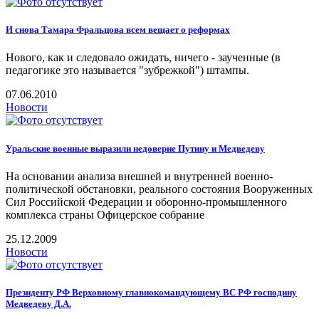
И снова Тамара Фральцова всем вещает о реформах
Нового, как и следовало ожидать, ничего - заученные (в
педагогике это называется "зубрежкой") штампы.
07.06.2010
Новости
Уральские военные выразили недоверие Путину и Медведеву
На основании анализа внешней и внутренней военно-
политической обстановки, реального состояния Вооруженных
Сил Российской Федерации и оборонно-промышленного
комплекса страны Офицерское собрание
25.12.2009
Новости
Президенту РФ Верховному главнокомандующему ВC РФ господину
Медведеву Д.А.