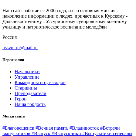
Наш сайт работает с 2006 года, и его основная миссия -
накопление информации о людях, причастных к Курскому -
Дальневосточному - Уссурийскому суворовскому военному
училищу и патриотическое воспитание молодёжи
Россия
ussvu_ru@mail.ru
Персоналии
Начальники
Управление
Командиры рот, взводов
Старшины
Преподаватели
Герои
Наша гордость
Метки сайта
#Благовещенск
#Вечная память
#Владивосток
#Встречи
выпускников
#Выпуск
#Выпускники
#Выпускники генералы