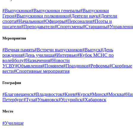
#Выпускники
#Выпускники генералы
#Выпускники
Герои
#Выпускники полковники
#Деятели наук
#Деятели
спорта
#Начальники
#Офицеры
#Персоналии
#Поэты и
писатели
#Преподаватели
#Спортсмены
#Старшины
#Управлени
Мероприятия
#Вечная память
#Встречи выпускников
#Выпуск
#День
рождения
#День училища
#Интервью
#Кубок МСНС по
волейболу
#Назначения
#Новости
УСВУ
#Объявления
#Помянем
#Праздники
#Реформы
#Скорбные
вести
#Спортивные мероприятия
География
#Благовещенск
#Владивосток
#Киев
#Курск
#Минск
#Москва
#Ни
Петербург
#Тула
#Ульяновск
#Уссурийск
#Хабаровск
Место
#Училище