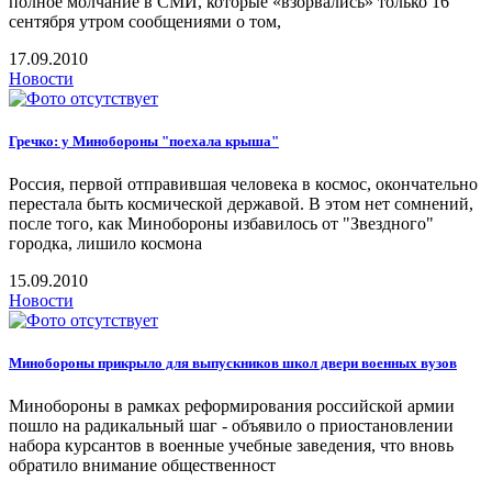
полное молчание в СМИ, которые «взорвались» только 16
сентября утром сообщениями о том,
17.09.2010
Новости
Гречко: у Минобороны "поехала крыша"
Россия, первой отправившая человека в космос, окончательно
перестала быть космической державой. В этом нет сомнений,
после того, как Минобороны избавилось от "Звездного"
городка, лишило космона
15.09.2010
Новости
Минобороны прикрыло для выпускников школ двери военных вузов
Минобороны в рамках реформирования российской армии
пошло на радикальный шаг - объявило о приостановлении
набора курсантов в военные учебные заведения, что вновь
обратило внимание общественност