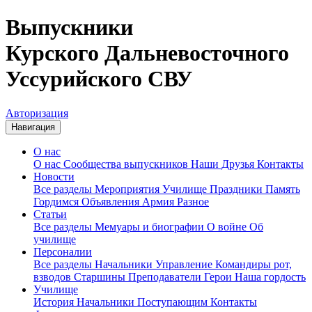
Выпускники
Курского Дальневосточного
Уссурийского СВУ
Авторизация
Навигация
О нас
О нас
Сообщества выпускников
Наши Друзья
Контакты
Новости
Все разделы
Мероприятия
Училище
Праздники
Память
Гордимся
Объявления
Армия
Разное
Статьи
Все разделы
Мемуары и биографии
О войне
Об
училище
Персоналии
Все разделы
Начальники
Управление
Командиры рот,
взводов
Старшины
Преподаватели
Герои
Наша гордость
Училище
История
Начальники
Поступающим
Контакты