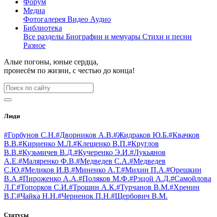
Форум
Медиа
Фотогалерея
Видео
Аудио
Библиотека
Все разделы
Биографии и мемуары
Стихи и песни
Разное
Алые погоны, юные сердца,
пронесём по жизни, с честью до конца!
Люди
#Горбунов С.Н.
#Дворников А.В.
#Жидраков Ю.Б.
#Квачков
В.В.
#Кириенко М.Л.
#Клещенко В.П.
#Круглов
В.В.
#Кузьмичев В.Д.
#Кучеренко Э.И.
#Лукьянов
А.Е.
#Маляренко Ф.В.
#Медведев С.А.
#Медведев
С.Ю.
#Меликов И.В.
#Миненко А.Т.
#Михин П.А.
#Орешкин
В.А.
#Пироженко А.А.
#Поляков М.Ф.
#Рэцой А.Д.
#Самойлова
Л.Г.
#Топорков С.И.
#Трошин А.К.
#Турчанов В.М.
#Хренин
В.Г.
#Чайка Н.Н.
#Черненок П.Н.
#Щербович В.М.
Статусы