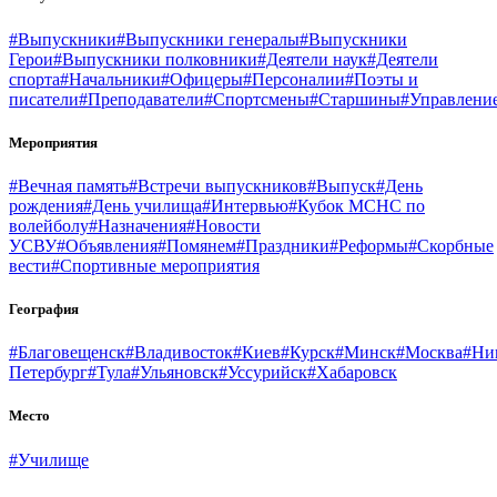
#Выпускники
#Выпускники генералы
#Выпускники
Герои
#Выпускники полковники
#Деятели наук
#Деятели
спорта
#Начальники
#Офицеры
#Персоналии
#Поэты и
писатели
#Преподаватели
#Спортсмены
#Старшины
#Управлени
Мероприятия
#Вечная память
#Встречи выпускников
#Выпуск
#День
рождения
#День училища
#Интервью
#Кубок МСНС по
волейболу
#Назначения
#Новости
УСВУ
#Объявления
#Помянем
#Праздники
#Реформы
#Скорбные
вести
#Спортивные мероприятия
География
#Благовещенск
#Владивосток
#Киев
#Курск
#Минск
#Москва
#Ни
Петербург
#Тула
#Ульяновск
#Уссурийск
#Хабаровск
Место
#Училище