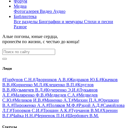
Форум
Медиа
Фотогалерея
Видео
Аудио
Библиотека
Все разделы
Биографии и мемуары
Стихи и песни
Разное
Алые погоны, юные сердца,
пронесём по жизни, с честью до конца!
Люди
#Горбунов С.Н.
#Дворников А.В.
#Жидраков Ю.Б.
#Квачков
В.В.
#Кириенко М.Л.
#Клещенко В.П.
#Круглов
В.В.
#Кузьмичев В.Д.
#Кучеренко Э.И.
#Лукьянов
А.Е.
#Маляренко Ф.В.
#Медведев С.А.
#Медведев
С.Ю.
#Меликов И.В.
#Миненко А.Т.
#Михин П.А.
#Орешкин
В.А.
#Пироженко А.А.
#Поляков М.Ф.
#Рэцой А.Д.
#Самойлова
Л.Г.
#Топорков С.И.
#Трошин А.К.
#Турчанов В.М.
#Хренин
В.Г.
#Чайка Н.Н.
#Черненок П.Н.
#Щербович В.М.
Статусы