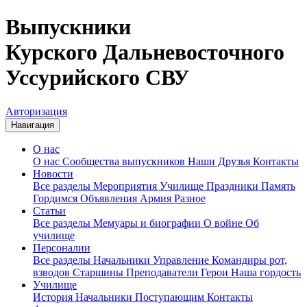
Выпускники
Курского Дальневосточного
Уссурийского СВУ
Авторизация
Навигация
О нас
О нас
Сообщества выпускников
Наши Друзья
Контакты
Новости
Все разделы
Мероприятия
Училище
Праздники
Память
Гордимся
Объявления
Армия
Разное
Статьи
Все разделы
Мемуары и биографии
О войне
Об
училище
Персоналии
Все разделы
Начальники
Управление
Командиры рот,
взводов
Старшины
Преподаватели
Герои
Наша гордость
Училище
История
Начальники
Поступающим
Контакты