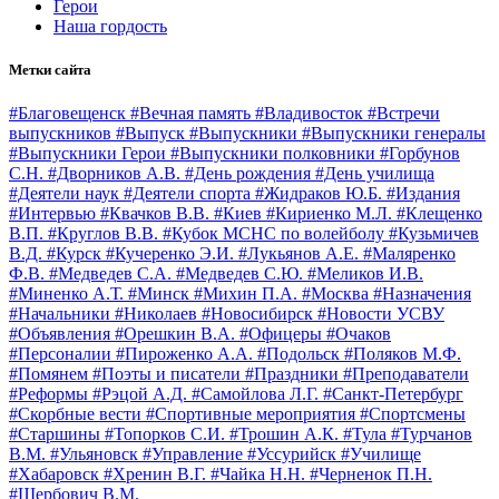
Герои
Наша гордость
Метки сайта
#Благовещенск
#Вечная память
#Владивосток
#Встречи
выпускников
#Выпуск
#Выпускники
#Выпускники генералы
#Выпускники Герои
#Выпускники полковники
#Горбунов
С.Н.
#Дворников А.В.
#День рождения
#День училища
#Деятели наук
#Деятели спорта
#Жидраков Ю.Б.
#Издания
#Интервью
#Квачков В.В.
#Киев
#Кириенко М.Л.
#Клещенко
В.П.
#Круглов В.В.
#Кубок МСНС по волейболу
#Кузьмичев
В.Д.
#Курск
#Кучеренко Э.И.
#Лукьянов А.Е.
#Маляренко
Ф.В.
#Медведев С.А.
#Медведев С.Ю.
#Меликов И.В.
#Миненко А.Т.
#Минск
#Михин П.А.
#Москва
#Назначения
#Начальники
#Николаев
#Новосибирск
#Новости УСВУ
#Объявления
#Орешкин В.А.
#Офицеры
#Очаков
#Персоналии
#Пироженко А.А.
#Подольск
#Поляков М.Ф.
#Помянем
#Поэты и писатели
#Праздники
#Преподаватели
#Реформы
#Рэцой А.Д.
#Самойлова Л.Г.
#Санкт-Петербург
#Скорбные вести
#Спортивные мероприятия
#Спортсмены
#Старшины
#Топорков С.И.
#Трошин А.К.
#Тула
#Турчанов
В.М.
#Ульяновск
#Управление
#Уссурийск
#Училище
#Хабаровск
#Хренин В.Г.
#Чайка Н.Н.
#Черненок П.Н.
#Щербович В.М.