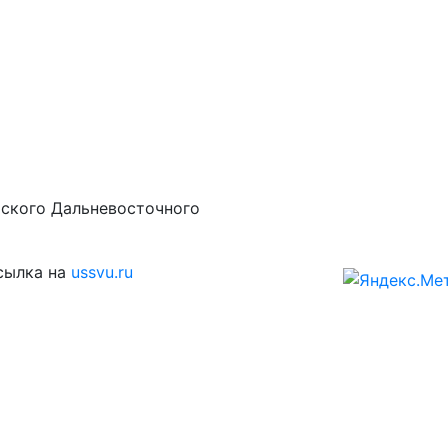
рского Дальневосточного
сылка на
ussvu.ru