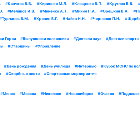
.
#Квачков В.В.
#Кириенко М.Л.
#Клещенко В.П.
#Круглов В.В.
Ю.
#Меликов И.В.
#Миненко А.Т.
#Михин П.А.
#Орешкин В.А.
#П
#Турчанов В.М.
#Хренин В.Г.
#Чайка Н.Н.
#Черненок П.Н.
#Щербо
ки Герои
#Выпускники полковники
#Деятели наук
#Деятели спорта
ны
#Старшины
#Управление
#День рождения
#День училища
#Интервью
#Кубок МСНС по во
ы
#Скорбные вести
#Спортивные мероприятия
#Минск
#Москва
#Николаев
#Новосибирск
#Очаков
#Подольск