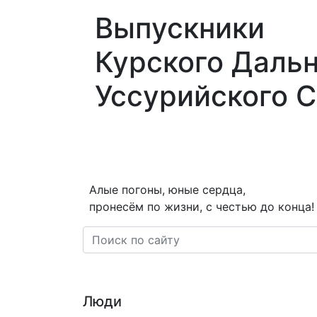
Выпускники
Курского Даль
Уссурийского 
О нас
Новости
Статьи
Перс
Алые погоны, юные сердца,
пронесём по жизни, с честью до конца!
Люди