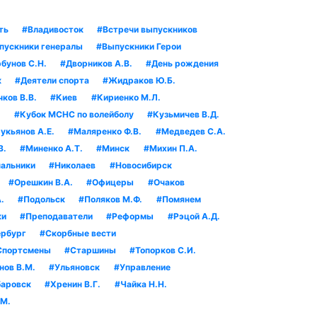
ть
#Владивосток
#Встречи выпускников
пускники генералы
#Выпускники Герои
бунов С.Н.
#Дворников А.В.
#День рождения
к
#Деятели спорта
#Жидраков Ю.Б.
ков В.В.
#Киев
#Кириенко М.Л.
.
#Кубок МСНС по волейболу
#Кузьмичев В.Д.
укьянов А.Е.
#Маляренко Ф.В.
#Медведев С.А.
В.
#Миненко А.Т.
#Минск
#Михин П.А.
альники
#Николаев
#Новосибирск
#Орешкин В.А.
#Офицеры
#Очаков
.
#Подольск
#Поляков М.Ф.
#Помянем
ки
#Преподаватели
#Реформы
#Рэцой А.Д.
рбург
#Скорбные вести
Спортсмены
#Старшины
#Топорков С.И.
нов В.М.
#Ульяновск
#Управление
аровск
#Хренин В.Г.
#Чайка Н.Н.
.М.