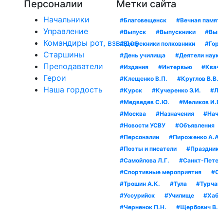
Персоналии
Метки сайта
Начальники
#Благовещенск
#Вечная памя
Управление
#Выпуск
#Выпускники
#Вы
Командиры рот, взводов
#Выпускники полковники
#Гор
Старшины
#День училища
#Деятели нау
Преподаватели
#Издания
#Интервью
#Квач
Герои
#Клещенко В.П.
#Круглов В.В
Наша гордость
#Курск
#Кучеренко Э.И.
#Л
#Медведев С.Ю.
#Меликов И.
#Москва
#Назначения
#Нач
#Новости УСВУ
#Объявления
#Персоналии
#Пироженко А.А
#Поэты и писатели
#Праздни
#Самойлова Л.Г.
#Санкт-Пете
#Спортивные мероприятия
#
#Трошин А.К.
#Тула
#Турча
#Уссурийск
#Училище
#Хаб
#Черненок П.Н.
#Щербович В