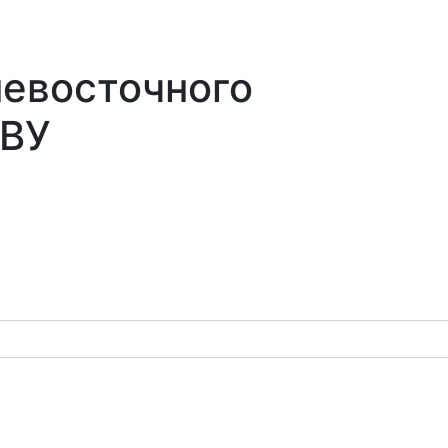
невосточного
СВУ
оналии
Училище
Форум
Медиа
Библиотека