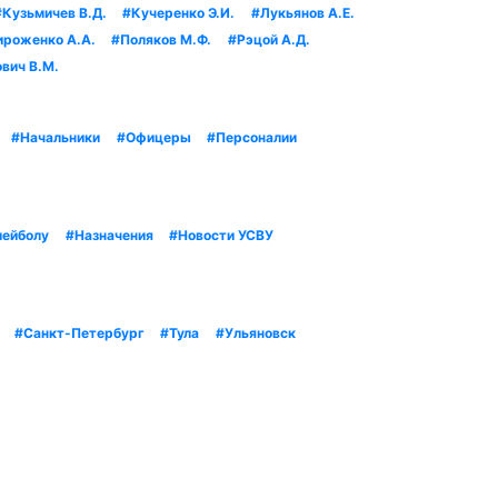
#Кузьмичев В.Д.
#Кучеренко Э.И.
#Лукьянов А.Е.
ироженко А.А.
#Поляков М.Ф.
#Рэцой А.Д.
вич В.М.
#Начальники
#Офицеры
#Персоналии
лейболу
#Назначения
#Новости УСВУ
#Санкт-Петербург
#Тула
#Ульяновск