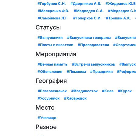
#Горбунов С.Н.
#Дворников А.В.
#Жидраков Ю.Б
#Маляренко Ф.В.
#Медведев С.А.
#Медведев С.
#Самойлова Л.Г.
#Топорков С.И.
#Трошин А.К.
Статусы
#Выпускники
#Выпускники генералы
#Выпускни
#Поэты и писатели
#Преподаватели
#Спортсме
Мероприятия
#Вечная память
#Встречи выпускников
#Выпуск
#Объявления
#Помянем
#Праздники
#Реформ
География
#Благовещенск
#Владивосток
#Киев
#Курск
#Уссурийск
#Хабаровск
Место
#Училище
Разное