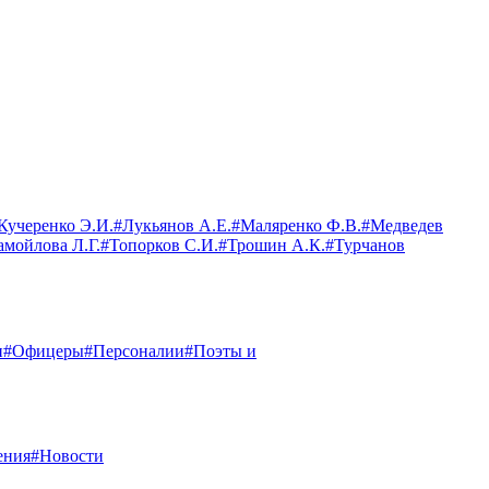
Кучеренко Э.И.
#Лукьянов А.Е.
#Маляренко Ф.В.
#Медведев
амойлова Л.Г.
#Топорков С.И.
#Трошин А.К.
#Турчанов
и
#Офицеры
#Персоналии
#Поэты и
ения
#Новости