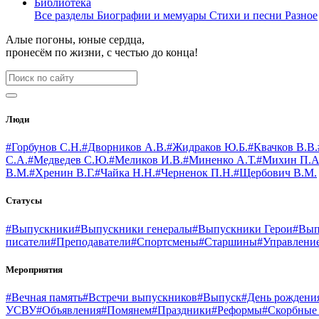
Библиотека
Все разделы
Биографии и мемуары
Стихи и песни
Разное
Алые погоны, юные сердца,
пронесём по жизни, с честью до конца!
Люди
#Горбунов С.Н.
#Дворников А.В.
#Жидраков Ю.Б.
#Квачков В.В.
С.А.
#Медведев С.Ю.
#Меликов И.В.
#Миненко А.Т.
#Михин П.А
В.М.
#Хренин В.Г.
#Чайка Н.Н.
#Черненок П.Н.
#Щербович В.М.
Статусы
#Выпускники
#Выпускники генералы
#Выпускники Герои
#Вып
писатели
#Преподаватели
#Спортсмены
#Старшины
#Управлени
Мероприятия
#Вечная память
#Встречи выпускников
#Выпуск
#День рождени
УСВУ
#Объявления
#Помянем
#Праздники
#Реформы
#Скорбные 