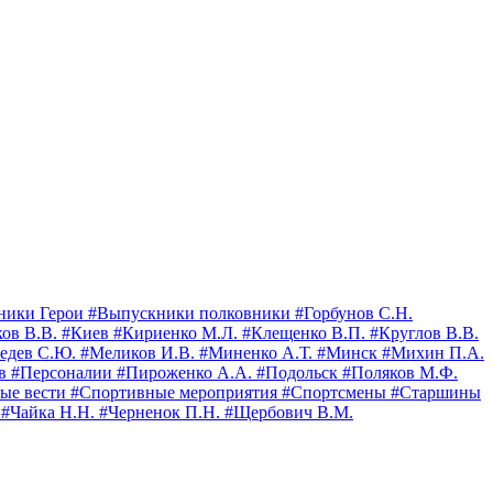
ники Герои
#Выпускники полковники
#Горбунов С.Н.
ков В.В.
#Киев
#Кириенко М.Л.
#Клещенко В.П.
#Круглов В.В.
едев С.Ю.
#Меликов И.В.
#Миненко А.Т.
#Минск
#Михин П.А.
ов
#Персоналии
#Пироженко А.А.
#Подольск
#Поляков М.Ф.
ые вести
#Спортивные мероприятия
#Спортсмены
#Старшины
.
#Чайка Н.Н.
#Черненок П.Н.
#Щербович В.М.