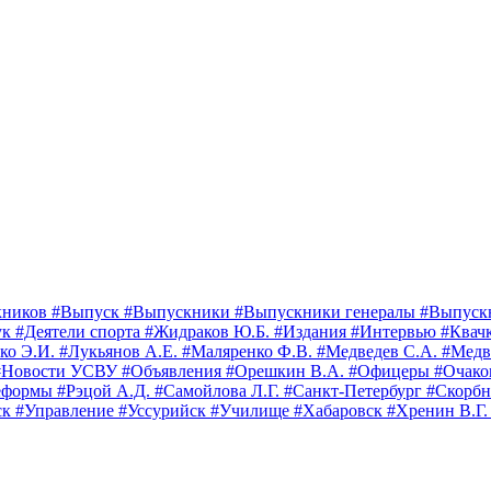
кников
#Выпуск
#Выпускники
#Выпускники генералы
#Выпуск
ук
#Деятели спорта
#Жидраков Ю.Б.
#Издания
#Интервью
#Квач
ко Э.И.
#Лукьянов А.Е.
#Маляренко Ф.В.
#Медведев С.А.
#Медв
#Новости УСВУ
#Объявления
#Орешкин В.А.
#Офицеры
#Очак
еформы
#Рэцой А.Д.
#Самойлова Л.Г.
#Санкт-Петербург
#Скорбн
ск
#Управление
#Уссурийск
#Училище
#Хабаровск
#Хренин В.Г