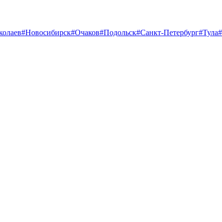
колаев
#Новосибирск
#Очаков
#Подольск
#Санкт-Петербург
#Тула
#