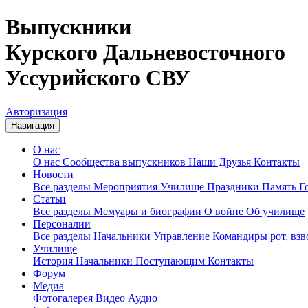
Выпускники
Курского Дальневосточного
Уссурийского СВУ
Авторизация
Навигация
О нас
О нас
Сообщества выпускников
Наши Друзья
Контакты
Новости
Все разделы
Мероприятия
Училище
Праздники
Память
Г
Статьи
Все разделы
Мемуары и биографии
О войне
Об училище
Персоналии
Все разделы
Начальники
Управление
Командиры рот, вз
Училище
История
Начальники
Поступающим
Контакты
Форум
Медиа
Фотогалерея
Видео
Аудио