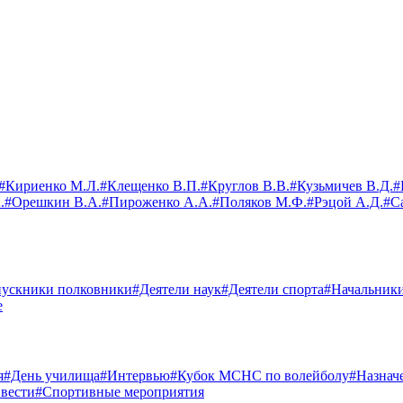
#Кириенко М.Л.
#Клещенко В.П.
#Круглов В.В.
#Кузьмичев В.Д.
#
.
#Орешкин В.А.
#Пироженко А.А.
#Поляков М.Ф.
#Рэцой А.Д.
#С
ускники полковники
#Деятели наук
#Деятели спорта
#Начальник
е
я
#День училища
#Интервью
#Кубок МСНС по волейболу
#Назнач
вести
#Спортивные мероприятия