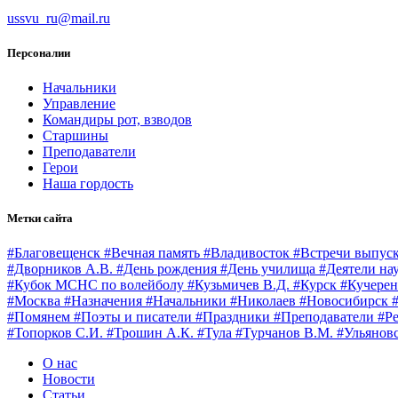
ussvu_ru@mail.ru
Персоналии
Начальники
Управление
Командиры рот, взводов
Старшины
Преподаватели
Герои
Наша гордость
Метки сайта
#Благовещенск
#Вечная память
#Владивосток
#Встречи выпус
#Дворников А.В.
#День рождения
#День училища
#Деятели на
#Кубок МСНС по волейболу
#Кузьмичев В.Д.
#Курск
#Кучерен
#Москва
#Назначения
#Начальники
#Николаев
#Новосибирск
#Помянем
#Поэты и писатели
#Праздники
#Преподаватели
#Р
#Топорков С.И.
#Трошин А.К.
#Тула
#Турчанов В.М.
#Ульянов
О нас
Новости
Статьи