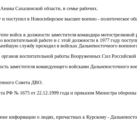
 Анива Сахалинской области, в семье рабочих.
у и поступил в Новосибирское высшее военно - политическое об
пе войск в должности заместителя командира мотострелковой р
о воспитательной работе и с этой должности в 1977 году посту
льнейшую службу проходил в войсках Дальневосточного военного
в органов воспитательной работы Вооруженных Сил Российской
ность заместителя командующего войсками Дальневосточного вое
оенного Совета ДВО.
та РФ № 1675 от 22.12.1999 года и приказом Министра обороны 
пление информации о людях, причастных к Курскому - Дальневос