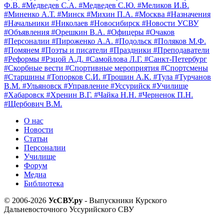
Ф.В.
#Медведев С.А.
#Медведев С.Ю.
#Меликов И.В.
#Миненко А.Т.
#Минск
#Михин П.А.
#Москва
#Назначения
#Начальники
#Николаев
#Новосибирск
#Новости УСВУ
#Объявления
#Орешкин В.А.
#Офицеры
#Очаков
#Персоналии
#Пироженко А.А.
#Подольск
#Поляков М.Ф.
#Помянем
#Поэты и писатели
#Праздники
#Преподаватели
#Реформы
#Рэцой А.Д.
#Самойлова Л.Г.
#Санкт-Петербург
#Скорбные вести
#Спортивные мероприятия
#Спортсмены
#Старшины
#Топорков С.И.
#Трошин А.К.
#Тула
#Турчанов
В.М.
#Ульяновск
#Управление
#Уссурийск
#Училище
#Хабаровск
#Хренин В.Г.
#Чайка Н.Н.
#Черненок П.Н.
#Щербович В.М.
О нас
Новости
Статьи
Персоналии
Училище
Форум
Медиа
Библиотека
© 2006-2026
УсСВУ.ру
- Выпускники Курского
Дальневосточного Уссурийского СВУ