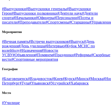
#Выпускники
#Выпускники генералы
#Выпускники
Герои
#Выпускники полковники
#Деятели наук
#Деятели
спорта
#Начальники
#Офицеры
#Персоналии
#Поэты и
писатели
#Преподаватели
#Спортсмены
#Старшины
#Управлени
Мероприятия
#Вечная память
#Встречи выпускников
#Выпуск
#День
рождения
#День училища
#Интервью
#Кубок МСНС по
волейболу
#Назначения
#Новости
УСВУ
#Объявления
#Помянем
#Праздники
#Реформы
#Скорбные
вести
#Спортивные мероприятия
География
#Благовещенск
#Владивосток
#Киев
#Курск
#Минск
#Москва
#Ни
Петербург
#Тула
#Ульяновск
#Уссурийск
#Хабаровск
Место
#Училище