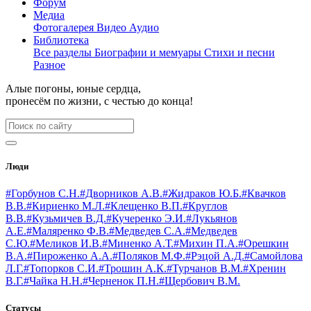
Форум
Медиа
Фотогалерея
Видео
Аудио
Библиотека
Все разделы
Биографии и мемуары
Стихи и песни
Разное
Алые погоны, юные сердца,
пронесём по жизни, с честью до конца!
Люди
#Горбунов С.Н.
#Дворников А.В.
#Жидраков Ю.Б.
#Квачков
В.В.
#Кириенко М.Л.
#Клещенко В.П.
#Круглов
В.В.
#Кузьмичев В.Д.
#Кучеренко Э.И.
#Лукьянов
А.Е.
#Маляренко Ф.В.
#Медведев С.А.
#Медведев
С.Ю.
#Меликов И.В.
#Миненко А.Т.
#Михин П.А.
#Орешкин
В.А.
#Пироженко А.А.
#Поляков М.Ф.
#Рэцой А.Д.
#Самойлова
Л.Г.
#Топорков С.И.
#Трошин А.К.
#Турчанов В.М.
#Хренин
В.Г.
#Чайка Н.Н.
#Черненок П.Н.
#Щербович В.М.
Статусы