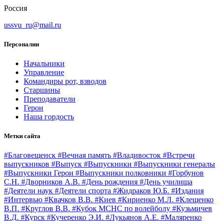
Россия
ussvu_ru@mail.ru
Персоналии
Начальники
Управление
Командиры рот, взводов
Старшины
Преподаватели
Герои
Наша гордость
Метки сайта
#Благовещенск
#Вечная память
#Владивосток
#Встречи
выпускников
#Выпуск
#Выпускники
#Выпускники генералы
#Выпускники Герои
#Выпускники полковники
#Горбунов
С.Н.
#Дворников А.В.
#День рождения
#День училища
#Деятели наук
#Деятели спорта
#Жидраков Ю.Б.
#Издания
#Интервью
#Квачков В.В.
#Киев
#Кириенко М.Л.
#Клещенко
В.П.
#Круглов В.В.
#Кубок МСНС по волейболу
#Кузьмичев
В.Д.
#Курск
#Кучеренко Э.И.
#Лукьянов А.Е.
#Маляренко