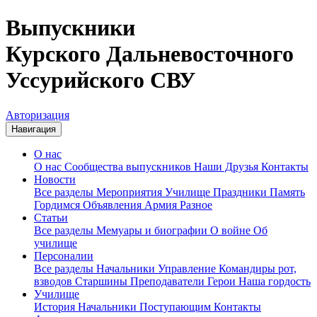
Выпускники
Курского Дальневосточного
Уссурийского СВУ
Авторизация
Навигация
О нас
О нас
Сообщества выпускников
Наши Друзья
Контакты
Новости
Все разделы
Мероприятия
Училище
Праздники
Память
Гордимся
Объявления
Армия
Разное
Статьи
Все разделы
Мемуары и биографии
О войне
Об
училище
Персоналии
Все разделы
Начальники
Управление
Командиры рот,
взводов
Старшины
Преподаватели
Герои
Наша гордость
Училище
История
Начальники
Поступающим
Контакты