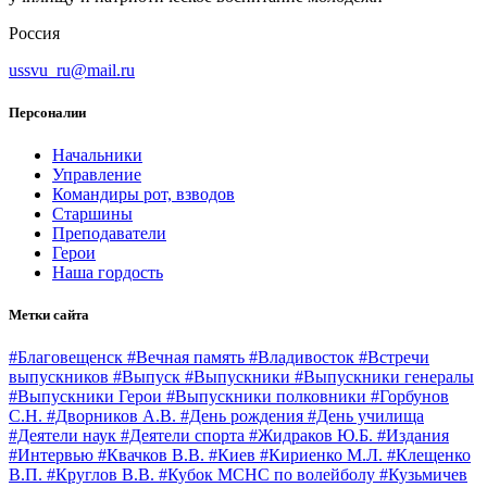
Россия
ussvu_ru@mail.ru
Персоналии
Начальники
Управление
Командиры рот, взводов
Старшины
Преподаватели
Герои
Наша гордость
Метки сайта
#Благовещенск
#Вечная память
#Владивосток
#Встречи
выпускников
#Выпуск
#Выпускники
#Выпускники генералы
#Выпускники Герои
#Выпускники полковники
#Горбунов
С.Н.
#Дворников А.В.
#День рождения
#День училища
#Деятели наук
#Деятели спорта
#Жидраков Ю.Б.
#Издания
#Интервью
#Квачков В.В.
#Киев
#Кириенко М.Л.
#Клещенко
В.П.
#Круглов В.В.
#Кубок МСНС по волейболу
#Кузьмичев