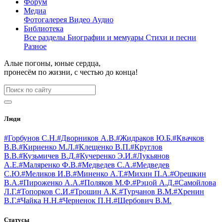
Форум
Медиа
Фотогалерея
Видео
Аудио
Библиотека
Все разделы
Биографии и мемуары
Стихи и песни
Разное
Алые погоны, юные сердца,
пронесём по жизни, с честью до конца!
Люди
#Горбунов С.Н.
#Дворников А.В.
#Жидраков Ю.Б.
#Квачков
В.В.
#Кириенко М.Л.
#Клещенко В.П.
#Круглов
В.В.
#Кузьмичев В.Д.
#Кучеренко Э.И.
#Лукьянов
А.Е.
#Маляренко Ф.В.
#Медведев С.А.
#Медведев
С.Ю.
#Меликов И.В.
#Миненко А.Т.
#Михин П.А.
#Орешкин
В.А.
#Пироженко А.А.
#Поляков М.Ф.
#Рэцой А.Д.
#Самойлова
Л.Г.
#Топорков С.И.
#Трошин А.К.
#Турчанов В.М.
#Хренин
В.Г.
#Чайка Н.Н.
#Черненок П.Н.
#Щербович В.М.
Статусы