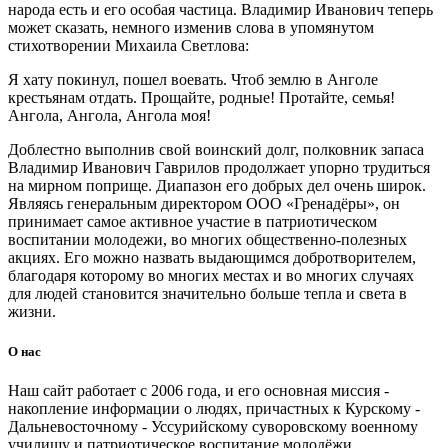
народа есть и его особая частица. Владимир Иванович теперь
может сказать, немного изменив слова в упомянутом
стихотворении Михаила Светлова:
Я хату покинул, пошел воевать. Чтоб землю в Анголе
крестьянам отдать. Прощайте, родные! Протайте, семья!
Ангола, Ангола, Ангола моя!
Доблестно выполнив свой воинский долг, полковник запаса
Владимир Иванович Гаврилов продолжает упорно трудиться
на мирном поприще. Диапазон его добрых дел очень широк.
Являясь генеральным директором ООО «Гренадёры», он
принимает самое активное участие в патриотическом
воспитании молодежи, во многих общественно-полезных
акциях. Его можно назвать выдающимся добротворителем,
благодаря которому во многих местах и во многих случаях
для людей становится значительно больше тепла и света в
жизни.
О нас
Наш сайт работает с 2006 года, и его основная миссия -
накопление информации о людях, причастных к Курскому -
Дальневосточному - Уссурийскому суворовскому военному
училищу и патриотическое воспитание молодёжи