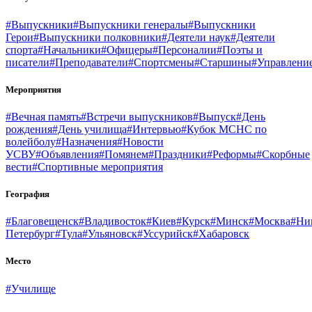
#Выпускники
#Выпускники генералы
#Выпускники
Герои
#Выпускники полковники
#Деятели наук
#Деятели
спорта
#Начальники
#Офицеры
#Персоналии
#Поэты и
писатели
#Преподаватели
#Спортсмены
#Старшины
#Управлени
Мероприятия
#Вечная память
#Встречи выпускников
#Выпуск
#День
рождения
#День училища
#Интервью
#Кубок МСНС по
волейболу
#Назначения
#Новости
УСВУ
#Объявления
#Помянем
#Праздники
#Реформы
#Скорбные
вести
#Спортивные мероприятия
География
#Благовещенск
#Владивосток
#Киев
#Курск
#Минск
#Москва
#Ни
Петербург
#Тула
#Ульяновск
#Уссурийск
#Хабаровск
Место
#Училище