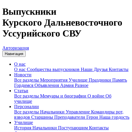
Выпускники
Курского Дальневосточного
Уссурийского СВУ
Авторизация
Навигация
О нас
О нас
Сообщества выпускников
Наши Друзья
Контакты
Новости
Все разделы
Мероприятия
Училище
Праздники
Память
Гордимся
Объявления
Армия
Разное
Статьи
Все разделы
Мемуары и биографии
О войне
Об
училище
Персоналии
Все разделы
Начальники
Управление
Командиры рот,
взводов
Старшины
Преподаватели
Герои
Наша гордость
Училище
История
Начальники
Поступающим
Контакты