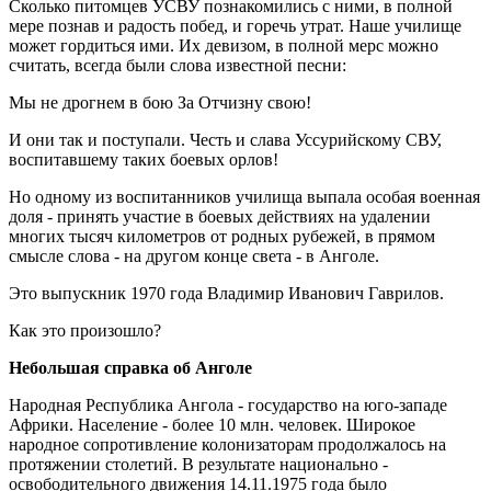
Сколько питомцев УСВУ познакомились с ними, в полной
мере познав и радость побед, и горечь утрат. Наше училище
может гордиться ими. Их девизом, в полной мерс можно
считать, всегда были слова известной песни:
Мы не дрогнем в бою За Отчизну свою!
И они так и поступали. Честь и слава Уссурийскому СВУ,
воспитавшему таких боевых орлов!
Но одному из воспитанников училища выпала особая военная
доля - принять участие в боевых действиях на удалении
многих тысяч километров от родных рубежей, в прямом
смысле слова - на другом конце света - в Анголе.
Это выпускник 1970 года Владимир Иванович Гаврилов.
Как это произошло?
Небольшая справка об Анголе
Народная Республика Ангола - государство на юго-западе
Африки. Население - более 10 млн. человек. Широкое
народное сопротивление колонизаторам продолжалось на
протяжении столетий. В результате национально -
освободительного движения 14.11.1975 года было