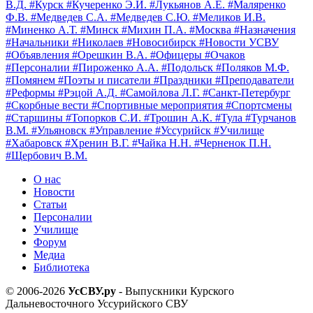
В.Д.
#Курск
#Кучеренко Э.И.
#Лукьянов А.Е.
#Маляренко
Ф.В.
#Медведев С.А.
#Медведев С.Ю.
#Меликов И.В.
#Миненко А.Т.
#Минск
#Михин П.А.
#Москва
#Назначения
#Начальники
#Николаев
#Новосибирск
#Новости УСВУ
#Объявления
#Орешкин В.А.
#Офицеры
#Очаков
#Персоналии
#Пироженко А.А.
#Подольск
#Поляков М.Ф.
#Помянем
#Поэты и писатели
#Праздники
#Преподаватели
#Реформы
#Рэцой А.Д.
#Самойлова Л.Г.
#Санкт-Петербург
#Скорбные вести
#Спортивные мероприятия
#Спортсмены
#Старшины
#Топорков С.И.
#Трошин А.К.
#Тула
#Турчанов
В.М.
#Ульяновск
#Управление
#Уссурийск
#Училище
#Хабаровск
#Хренин В.Г.
#Чайка Н.Н.
#Черненок П.Н.
#Щербович В.М.
О нас
Новости
Статьи
Персоналии
Училище
Форум
Медиа
Библиотека
© 2006-2026
УсСВУ.ру
- Выпускники Курского
Дальневосточного Уссурийского СВУ