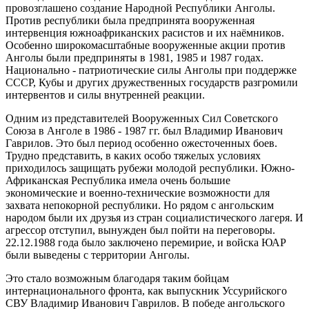
провозглашено создание Народной Республики Анголы.
Против республики была предпринята вооруженная
интервенция южноафриканских расистов и их наёмников.
Особенно широкомасштабные вооруженные акции против
Анголы были предприняты в 1981, 1985 и 1987 годах.
Национально - патриотические силы Анголы при поддержке
СССР, Кубы и других дружественных государств разгромили
интервентов и силы внутренней реакции.
Одним из представителей Вооруженных Сил Советского
Союза в Анголе в 1986 - 1987 гг. был Владимир Иванович
Гаврилов. Это был период особенно ожесточенных боев.
Трудно представить, в каких особо тяжелых условиях
приходилось защищать рубежи молодой республики. Южно-
Африканская Республика имела очень большие
экономические и военно-технические возможности для
захвата непокорной республики. Но рядом с ангольским
народом были их друзья из стран социалистического лагеря. И
агрессор отступил, вынужден был пойти на переговоры.
22.12.1988 года было заключено перемирие, и войска ЮАР
были выведены с территории Анголы.
Это стало возможным благодаря таким бойцам
интернационального фронта, как выпускник Уссурийского
СВУ Владимир Иванович Гаврилов. В победе ангольского