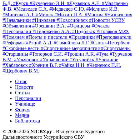
В.Д.
#Курск
#Кучеренко Э.И.
#Лукьянов А.Е.
#Маляренко
Ф.В.
#Медведев С.А.
#Медведев С.Ю.
#Меликов И.В.
#Миненко А.Т.
#Минск
#Михин П.А.
#Москва
#Назначения
#Начальники
#Николаев
#Новосибирск
#Новости УСВУ
#Объявления
#Орешкин В.А.
#Офицеры
#Очаков
#Персоналии
#Пироженко А.А.
#Подольск
#Поляков М.Ф.
#Помянем
#Поэты и писатели
#Праздники
#Преподаватели
#Реформы
#Рэцой А.Д.
#Самойлова Л.Г.
#Санкт-Петербург
#Скорбные вести
#Спортивные мероприятия
#Спортсмены
#Старшины
#Топорков С.И.
#Трошин А.К.
#Тула
#Турчанов
В.М.
#Ульяновск
#Управление
#Уссурийск
#Училище
#Хабаровск
#Хренин В.Г.
#Чайка Н.Н.
#Черненок П.Н.
#Щербович В.М.
О нас
Новости
Статьи
Персоналии
Училище
Форум
Медиа
Библиотека
© 2006-2026
УсСВУ.ру
- Выпускники Курского
Дальневосточного Уссурийского СВУ