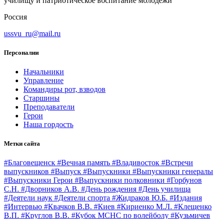
училищу и патриотическое воспитание молодёжи
Россия
ussvu_ru@mail.ru
Персоналии
Начальники
Управление
Командиры рот, взводов
Старшины
Преподаватели
Герои
Наша гордость
Метки сайта
#Благовещенск
#Вечная память
#Владивосток
#Встречи
выпускников
#Выпуск
#Выпускники
#Выпускники генералы
#Выпускники Герои
#Выпускники полковники
#Горбунов
С.Н.
#Дворников А.В.
#День рождения
#День училища
#Деятели наук
#Деятели спорта
#Жидраков Ю.Б.
#Издания
#Интервью
#Квачков В.В.
#Киев
#Кириенко М.Л.
#Клещенко
В.П.
#Круглов В.В.
#Кубок МСНС по волейболу
#Кузьмичев