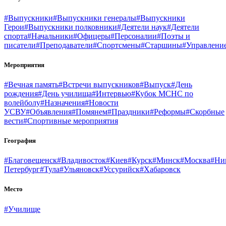
#Выпускники
#Выпускники генералы
#Выпускники
Герои
#Выпускники полковники
#Деятели наук
#Деятели
спорта
#Начальники
#Офицеры
#Персоналии
#Поэты и
писатели
#Преподаватели
#Спортсмены
#Старшины
#Управлени
Мероприятия
#Вечная память
#Встречи выпускников
#Выпуск
#День
рождения
#День училища
#Интервью
#Кубок МСНС по
волейболу
#Назначения
#Новости
УСВУ
#Объявления
#Помянем
#Праздники
#Реформы
#Скорбные
вести
#Спортивные мероприятия
География
#Благовещенск
#Владивосток
#Киев
#Курск
#Минск
#Москва
#Ни
Петербург
#Тула
#Ульяновск
#Уссурийск
#Хабаровск
Место
#Училище