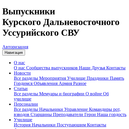
Выпускники
Курского Дальневосточного
Уссурийского СВУ
Авторизация
Навигация
О нас
О нас
Сообщества выпускников
Наши Друзья
Контакты
Новости
Все разделы
Мероприятия
Училище
Праздники
Память
Гордимся
Объявления
Армия
Разное
Статьи
Все разделы
Мемуары и биографии
О войне
Об
училище
Персоналии
Все разделы
Начальники
Управление
Командиры рот,
взводов
Старшины
Преподаватели
Герои
Наша гордость
Училище
История
Начальники
Поступающим
Контакты