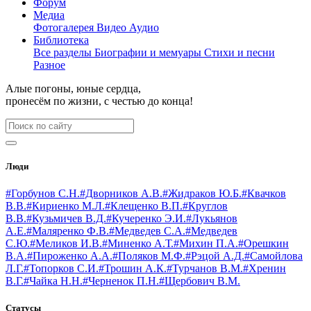
Форум
Медиа
Фотогалерея
Видео
Аудио
Библиотека
Все разделы
Биографии и мемуары
Стихи и песни
Разное
Алые погоны, юные сердца,
пронесём по жизни, с честью до конца!
Люди
#Горбунов С.Н.
#Дворников А.В.
#Жидраков Ю.Б.
#Квачков
В.В.
#Кириенко М.Л.
#Клещенко В.П.
#Круглов
В.В.
#Кузьмичев В.Д.
#Кучеренко Э.И.
#Лукьянов
А.Е.
#Маляренко Ф.В.
#Медведев С.А.
#Медведев
С.Ю.
#Меликов И.В.
#Миненко А.Т.
#Михин П.А.
#Орешкин
В.А.
#Пироженко А.А.
#Поляков М.Ф.
#Рэцой А.Д.
#Самойлова
Л.Г.
#Топорков С.И.
#Трошин А.К.
#Турчанов В.М.
#Хренин
В.Г.
#Чайка Н.Н.
#Черненок П.Н.
#Щербович В.М.
Статусы