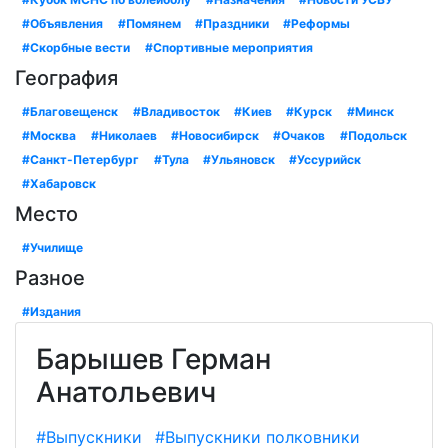
#Объявления
#Помянем
#Праздники
#Реформы
#Скорбные вести
#Спортивные мероприятия
География
#Благовещенск
#Владивосток
#Киев
#Курск
#Минск
#Москва
#Николаев
#Новосибирск
#Очаков
#Подольск
#Санкт-Петербург
#Тула
#Ульяновск
#Уссурийск
#Хабаровск
Место
#Училище
Разное
#Издания
Барышев Герман
Анатольевич
#Выпускники
#Выпускники полковники