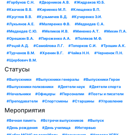
#Горбунов С.Н.
#Дворников А.В.
#Жидраков Ю.Б.
#Квачков В.В.
#Кириенко М.Л.
#Клещенко В.П.
#Круглов В.В.
#Кузьмичев В.Д.
#Кучеренко Э.И.
#Лукьянов А.Е.
#Маляренко Ф.В.
#Медведев С.А.
#Медведев С.Ю.
#Меликов И.В.
#Миненко А.Т.
#Михин П.А.
#Орешкин В.А.
#Пироженко А.А.
#Поляков М.Ф.
#Рэцой А.Д.
#Самойлова Л.Г.
#Топорков С.И.
#Трошин А.К.
#Турчанов В.М.
#Хренин В.Г.
#Чайка Н.Н.
#Черненок П.Н.
#Щербович В.М.
Статусы
#Выпускники
#Выпускники генералы
#Выпускники Герои
#Выпускники полковники
#Деятели наук
#Деятели спорта
#Начальники
#Офицеры
#Персоналии
#Поэты и писатели
#Преподаватели
#Спортсмены
#Старшины
#Управление
Мероприятия
#Вечная память
#Встречи выпускников
#Выпуск
#День рождения
#День училища
#Интервью
#Кубок МСНС по волейболу
#Назначения
#Новости УСВУ