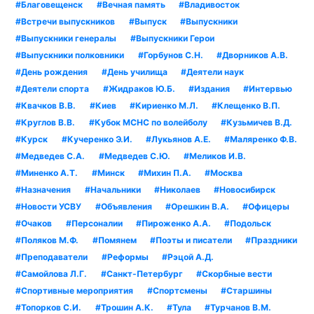
#Благовещенск
#Вечная память
#Владивосток
#Встречи выпускников
#Выпуск
#Выпускники
#Выпускники генералы
#Выпускники Герои
#Выпускники полковники
#Горбунов С.Н.
#Дворников А.В.
#День рождения
#День училища
#Деятели наук
#Деятели спорта
#Жидраков Ю.Б.
#Издания
#Интервью
#Квачков В.В.
#Киев
#Кириенко М.Л.
#Клещенко В.П.
#Круглов В.В.
#Кубок МСНС по волейболу
#Кузьмичев В.Д.
#Курск
#Кучеренко Э.И.
#Лукьянов А.Е.
#Маляренко Ф.В.
#Медведев С.А.
#Медведев С.Ю.
#Меликов И.В.
#Миненко А.Т.
#Минск
#Михин П.А.
#Москва
#Назначения
#Начальники
#Николаев
#Новосибирск
#Новости УСВУ
#Объявления
#Орешкин В.А.
#Офицеры
#Очаков
#Персоналии
#Пироженко А.А.
#Подольск
#Поляков М.Ф.
#Помянем
#Поэты и писатели
#Праздники
#Преподаватели
#Реформы
#Рэцой А.Д.
#Самойлова Л.Г.
#Санкт-Петербург
#Скорбные вести
#Спортивные мероприятия
#Спортсмены
#Старшины
#Топорков С.И.
#Трошин А.К.
#Тула
#Турчанов В.М.