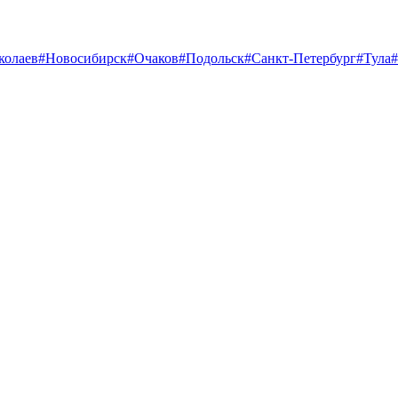
колаев
#Новосибирск
#Очаков
#Подольск
#Санкт-Петербург
#Тула
#