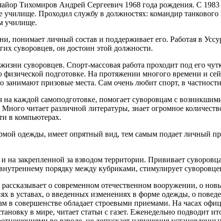
майор Тихомиров Андрей Сергеевич 1968 года рождения. С 1983 
 училище. Проходил службу в должностях: командир танкового в
м училище.
ни, понимает личный состав и поддерживает его. Работая в Усс
их суворовцев, он достоин этой должности.
жизни суворовцев. Спорт-массовая работа проходит под его чут
по физической подготовке. На протяжении многого времени и се
 занимают призовые места. Сам очень любит спорт, в частности
уя на каждой самоподготовке, помогает суворовцам с возникшим
. Много читает различной литературы, знает огромное количест
ти в компьютерах.
рмой одежды, имеет опрятный вид, тем самым подает личный пр
 и на закрепленной за взводом территории. Прививает суворовц
 внутреннему порядку между кубриками, стимулирует суворовце
о рассказывает о современном отечественном вооружении, о нов
 в уставах, о введенных изменениях в форме одежды, о поведен
сам в совершенстве обладает строевыми приемами. На часах офи
новку в мире, читает статьи с газет. Еженедельно подводит ито
имоотношениями во взводе, не допускает нарушения установлен