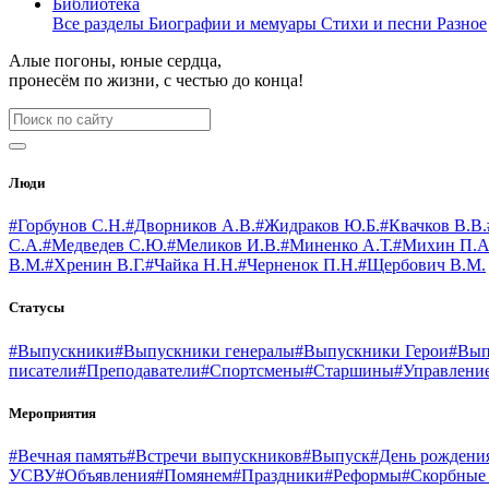
Библиотека
Все разделы
Биографии и мемуары
Стихи и песни
Разное
Алые погоны, юные сердца,
пронесём по жизни, с честью до конца!
Люди
#Горбунов С.Н.
#Дворников А.В.
#Жидраков Ю.Б.
#Квачков В.В.
С.А.
#Медведев С.Ю.
#Меликов И.В.
#Миненко А.Т.
#Михин П.А
В.М.
#Хренин В.Г.
#Чайка Н.Н.
#Черненок П.Н.
#Щербович В.М.
Статусы
#Выпускники
#Выпускники генералы
#Выпускники Герои
#Вып
писатели
#Преподаватели
#Спортсмены
#Старшины
#Управлени
Мероприятия
#Вечная память
#Встречи выпускников
#Выпуск
#День рождени
УСВУ
#Объявления
#Помянем
#Праздники
#Реформы
#Скорбные 