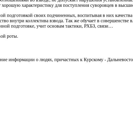
ет хорошую характеристику для поступления суворовцев в высш
ной подготовкой своих подчиненных, воспитывая в них качеств
тство внутри коллектива взвода. Так же обучает в совершенстве 
енной подготовке, учит основам тактики, РХБЗ, связи…
вой роты.
пление информации о людях, причастных к Курскому - Дальневос