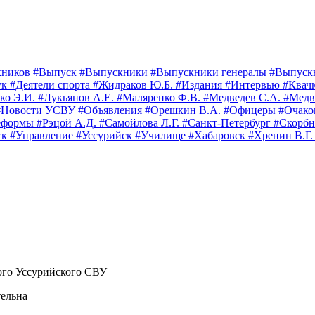
кников
#Выпуск
#Выпускники
#Выпускники генералы
#Выпуск
ук
#Деятели спорта
#Жидраков Ю.Б.
#Издания
#Интервью
#Квач
ко Э.И.
#Лукьянов А.Е.
#Маляренко Ф.В.
#Медведев С.А.
#Медв
#Новости УСВУ
#Объявления
#Орешкин В.А.
#Офицеры
#Очак
еформы
#Рэцой А.Д.
#Самойлова Л.Г.
#Санкт-Петербург
#Скорбн
ск
#Управление
#Уссурийск
#Училище
#Хабаровск
#Хренин В.Г
ого Уссурийского СВУ
тельна