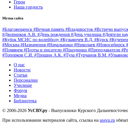
Герои
Наша гордость
Метки сайта
#Благовещенск
#Вечная память
#Владивосток
#Встречи выпус
#Дворников А.В.
#День рождения
#День училища
#Деятели на
#Кубок МСНС по волейболу
#Кузьмичев В.Д.
#Курск
#Кучерен
#Москва
#Назначения
#Начальники
#Николаев
#Новосибирск
#Помянем
#Поэты и писатели
#Праздники
#Преподаватели
#Р
#Топорков С.И.
#Трошин А.К.
#Тула
#Турчанов В.М.
#Ульянов
О нас
Новости
Статьи
Персоналии
Училище
Форум
Медиа
Библиотека
© 2006-2026
УсСВУ.ру
- Выпускники Курского Дальневосточн
При использовании материалов сайта, ссылка на
ussvu.ru
обяза