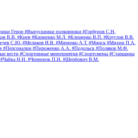
ники Герои
#Выпускники полковники
#Горбунов С.Н.
ков В.В.
#Киев
#Кириенко М.Л.
#Клещенко В.П.
#Круглов В.В.
едев С.Ю.
#Меликов И.В.
#Миненко А.Т.
#Минск
#Михин П.А.
ов
#Персоналии
#Пироженко А.А.
#Подольск
#Поляков М.Ф.
ые вести
#Спортивные мероприятия
#Спортсмены
#Старшины
.
#Чайка Н.Н.
#Черненок П.Н.
#Щербович В.М.