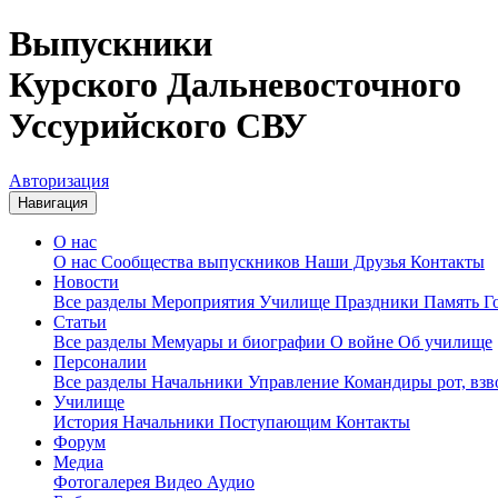
Выпускники
Курского Дальневосточного
Уссурийского СВУ
Авторизация
Навигация
О нас
О нас
Сообщества выпускников
Наши Друзья
Контакты
Новости
Все разделы
Мероприятия
Училище
Праздники
Память
Г
Статьи
Все разделы
Мемуары и биографии
О войне
Об училище
Персоналии
Все разделы
Начальники
Управление
Командиры рот, вз
Училище
История
Начальники
Поступающим
Контакты
Форум
Медиа
Фотогалерея
Видео
Аудио