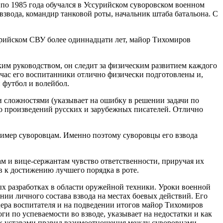
по 1985 года обучался в Уссурийском суворовском военном
звода, командир танковой роты, начальник штаба батальона. С
урийском СВУ более одиннадцати лет, майор Тихомиров
ким руководством, он следит за физическим развитием каждого
йчас его воспитанники отлично физически подготовлены и,
 футбол и волейбол.
и сложностями (указывает на ошибку в решении задачи по
во произведений русских и зарубежных писателей. Отлично
имер суворовцам. Именно поэтому суворовцы его взвода
ам и вице-сержантам чувство ответственности, приручая их
в к достижению лучшего порядка в роте.
ых разработках в области оружейной техники. Уроки военной
ии личного состава взвода на местах боевых действий. Его
цера воспитателя и на подведении итогов майор Тихомиров
ги по успеваемости во взводе, указывает на недостатки и как
ных уставами правил взаимоотношения между суворовцами.