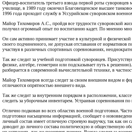
Офицер-воспитатель третьего взвода первой роты суворовцев 
училище, в 1989 году окончил Благовещенское высшее танковое
1996 года проходит службу в Уссурийском суворовском военно
Майор Тихомиров А.С., пройдя все трудности суворовской жиз
получил огромный опыт по воспитанию кадет. По мнению мног
Он сам активно принимает участие в культурной и физической 
своего подчиненного, не допуская отставания от нормативов 
участвуя в различных спортивных соревнованиях, неоднократно
Так же следит за учебной подготовкой суворовцев. Присутств
физике, алгебре, геометрии или подсказывает путь к решению)
разбирается в современной вычислительной технике, в частнос
Майор Тихомиров всегда следит за своим внешним видом и фо
отличаются опрятностью внешнего вида.
Так же следит за внутренним порядком в расположении, классе
следить за уборочным инвентарем. Устраивая соревнования по
Отлично подкован во всех областях военной подготовки. Част
подготовки насыщенны информацией, сообщает о нововведениях
личный состав имеет отличную строевую выручку, так как он 
доводит до личного состава политическую и общественную обста
их устранить, так же поощряет лучших. Всегда следит за вза