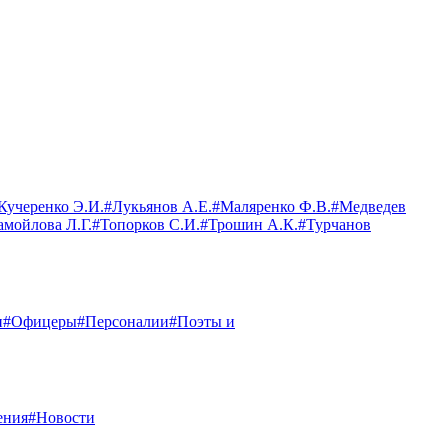
Кучеренко Э.И.
#Лукьянов А.Е.
#Маляренко Ф.В.
#Медведев
амойлова Л.Г.
#Топорков С.И.
#Трошин А.К.
#Турчанов
и
#Офицеры
#Персоналии
#Поэты и
ения
#Новости