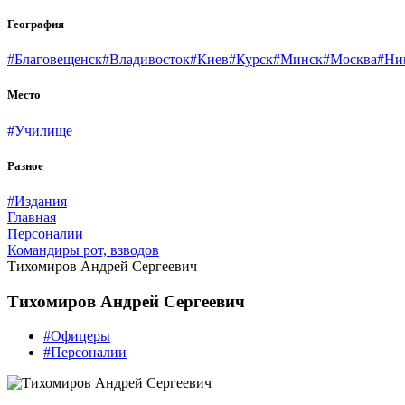
География
#Благовещенск
#Владивосток
#Киев
#Курск
#Минск
#Москва
#Ни
Место
#Училище
Разное
#Издания
Главная
Персоналии
Командиры рот, взводов
Тихомиров Андрей Сергеевич
Тихомиров Андрей Сергеевич
#Офицеры
#Персоналии