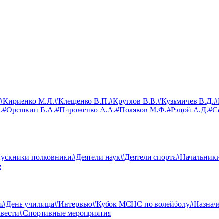
#Кириенко М.Л.
#Клещенко В.П.
#Круглов В.В.
#Кузьмичев В.Д.
#
.
#Орешкин В.А.
#Пироженко А.А.
#Поляков М.Ф.
#Рэцой А.Д.
#С
ускники полковники
#Деятели наук
#Деятели спорта
#Начальник
е
я
#День училища
#Интервью
#Кубок МСНС по волейболу
#Назнач
вести
#Спортивные мероприятия