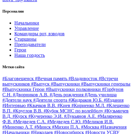
Персоналии
Начальники
Управление
Командиры рот, взводов
Старшины
Преподаватели
Герои
Наша гордость
Метки сайта
#Благовещенск
#Вечная память
#Владивосток
#Встречи
выпускников
#Выпуск
#Выпускники
#Выпускники генералы
#Выпускники Герои
#Выпускники полковники
#Горбунов
С.Н.
#Дворников А.В.
#День рождения
#День училища
#Деятели наук
#Деятели спорта
#Жидраков Ю.Б.
#Издания
#Интервью
#Квачков В.В.
#Киев
#Кириенко М.Л.
#Клещенко
В.П.
#Круглов В.В.
#Кубок МСНС по волейболу
#Кузьмичев
В.Д.
#Курск
#Кучеренко Э.И.
#Лукьянов А.Е.
#Маляренко
Ф.В.
#Медведев С.А.
#Медведев С.Ю.
#Меликов И.В.
#Миненко А.Т.
#Минск
#Михин П.А.
#Москва
#Назначения
#Начальники
#Николаев
#Новосибирск
#Новости УСВУ