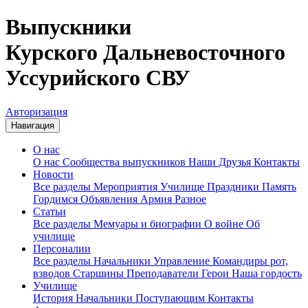
Выпускники
Курского Дальневосточного
Уссурийского СВУ
Авторизация
Навигация
О нас
О нас
Сообщества выпускников
Наши Друзья
Контакты
Новости
Все разделы
Мероприятия
Училище
Праздники
Память
Гордимся
Объявления
Армия
Разное
Статьи
Все разделы
Мемуары и биографии
О войне
Об
училище
Персоналии
Все разделы
Начальники
Управление
Командиры рот,
взводов
Старшины
Преподаватели
Герои
Наша гордость
Училище
История
Начальники
Поступающим
Контакты