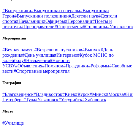
#Выпускники
#Выпускники генералы
#Выпускники
Герои
#Выпускники полковники
#Деятели наук
#Деятели
спорта
#Начальники
#Офицеры
#Персоналии
#Поэты и
писатели
#Преподаватели
#Спортсмены
#Старшины
#Управлени
Мероприятия
#Вечная память
#Встречи выпускников
#Выпуск
#День
рождения
#День училища
#Интервью
#Кубок МСНС по
волейболу
#Назначения
#Новости
УСВУ
#Объявления
#Помянем
#Праздники
#Реформы
#Скорбные
вести
#Спортивные мероприятия
География
#Благовещенск
#Владивосток
#Киев
#Курск
#Минск
#Москва
#Ни
Петербург
#Тула
#Ульяновск
#Уссурийск
#Хабаровск
Место
#Училище