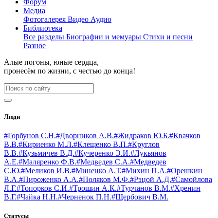
Форум
Медиа
Фотогалерея
Видео
Аудио
Библиотека
Все разделы
Биографии и мемуары
Стихи и песни
Разное
Алые погоны, юные сердца,
пронесём по жизни, с честью до конца!
Люди
#Горбунов С.Н.
#Дворников А.В.
#Жидраков Ю.Б.
#Квачков
В.В.
#Кириенко М.Л.
#Клещенко В.П.
#Круглов
В.В.
#Кузьмичев В.Д.
#Кучеренко Э.И.
#Лукьянов
А.Е.
#Маляренко Ф.В.
#Медведев С.А.
#Медведев
С.Ю.
#Меликов И.В.
#Миненко А.Т.
#Михин П.А.
#Орешкин
В.А.
#Пироженко А.А.
#Поляков М.Ф.
#Рэцой А.Д.
#Самойлова
Л.Г.
#Топорков С.И.
#Трошин А.К.
#Турчанов В.М.
#Хренин
В.Г.
#Чайка Н.Н.
#Черненок П.Н.
#Щербович В.М.
Статусы