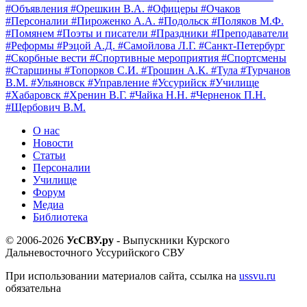
#Объявления
#Орешкин В.А.
#Офицеры
#Очаков
#Персоналии
#Пироженко А.А.
#Подольск
#Поляков М.Ф.
#Помянем
#Поэты и писатели
#Праздники
#Преподаватели
#Реформы
#Рэцой А.Д.
#Самойлова Л.Г.
#Санкт-Петербург
#Скорбные вести
#Спортивные мероприятия
#Спортсмены
#Старшины
#Топорков С.И.
#Трошин А.К.
#Тула
#Турчанов
В.М.
#Ульяновск
#Управление
#Уссурийск
#Училище
#Хабаровск
#Хренин В.Г.
#Чайка Н.Н.
#Черненок П.Н.
#Щербович В.М.
О нас
Новости
Статьи
Персоналии
Училище
Форум
Медиа
Библиотека
© 2006-2026
УсСВУ.ру
- Выпускники Курского
Дальневосточного Уссурийского СВУ
При использовании материалов сайта, ссылка на
ussvu.ru
обязательна