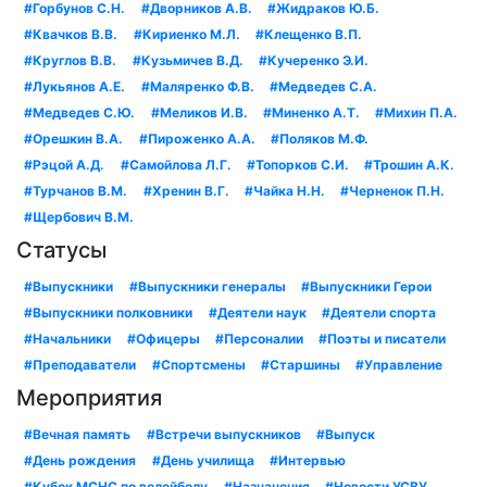
#Горбунов С.Н.
#Дворников А.В.
#Жидраков Ю.Б.
#Квачков В.В.
#Кириенко М.Л.
#Клещенко В.П.
#Круглов В.В.
#Кузьмичев В.Д.
#Кучеренко Э.И.
#Лукьянов А.Е.
#Маляренко Ф.В.
#Медведев С.А.
#Медведев С.Ю.
#Меликов И.В.
#Миненко А.Т.
#Михин П.А.
#Орешкин В.А.
#Пироженко А.А.
#Поляков М.Ф.
#Рэцой А.Д.
#Самойлова Л.Г.
#Топорков С.И.
#Трошин А.К.
#Турчанов В.М.
#Хренин В.Г.
#Чайка Н.Н.
#Черненок П.Н.
#Щербович В.М.
Статусы
#Выпускники
#Выпускники генералы
#Выпускники Герои
#Выпускники полковники
#Деятели наук
#Деятели спорта
#Начальники
#Офицеры
#Персоналии
#Поэты и писатели
#Преподаватели
#Спортсмены
#Старшины
#Управление
Мероприятия
#Вечная память
#Встречи выпускников
#Выпуск
#День рождения
#День училища
#Интервью
#Кубок МСНС по волейболу
#Назначения
#Новости УСВУ