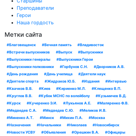
Старшины
Преподаватели
Герои
Наша гордость
Метки сайта
#Благовещенск
#Вечная память
#Владивосток
#Встречи выпускников
#Выпуск
#Выпускники
#Выпускники генералы
#Выпускники Герои
#Выпускники полковники
#Горбунов С.Н.
#Дворников А.В.
#День рождения
#День училища
#Деятели наук
#Деятели спорта
#Жидраков Ю.Б.
#Издания
#Интервью
#Квачков В.В.
#Киев
#Кириенко М.Л.
#Клещенко В.П.
#Круглов В.В.
#Кубок МСНС по волейболу
#Кузьмичев В.Д.
#Курск
#Кучеренко Э.И.
#Лукьянов А.Е.
#Маляренко Ф.В.
#Медведев С.А.
#Медведев С.Ю.
#Меликов И.В.
#Миненко А.Т.
#Минск
#Михин П.А.
#Москва
#Назначения
#Начальники
#Николаев
#Новосибирск
#Новости УСВУ
#Объявления
#Орешкин В.А.
#Офицеры