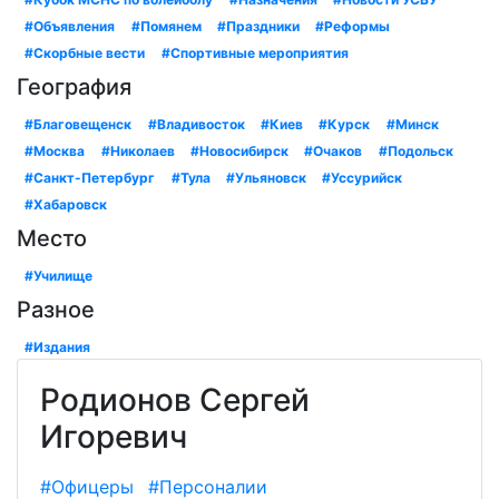
#Объявления
#Помянем
#Праздники
#Реформы
#Скорбные вести
#Спортивные мероприятия
География
#Благовещенск
#Владивосток
#Киев
#Курск
#Минск
#Москва
#Николаев
#Новосибирск
#Очаков
#Подольск
#Санкт-Петербург
#Тула
#Ульяновск
#Уссурийск
#Хабаровск
Место
#Училище
Разное
#Издания
Родионов Сергей
Игоревич
#Офицеры
#Персоналии