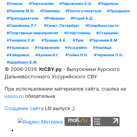
#Очаков
#Персоналии
#Пироженко А.А.
#Подольск
#Поляков М.Ф.
#Помянем
#Поэты и писатели
#Праздники
#Преподаватели
#Реформы
#Рэцой А.Д.
#Самойлова Л.Г.
#Санкт-Петербург
#Скорбные вести
#Спортивные мероприятия
#Спортсмены
#Старшины
#Топорков С.И.
#Трошин А.К.
#Тула
#Турчанов В.М.
#Ульяновск
#Управление
#Уссурийск
#Училище
#Хабаровск
#Хренин В.Г.
#Чайка Н.Н.
#Черненок П.Н.
#Щербович В.М.
© 2006-2026
УсСВУ.ру
- Выпускники Курского
Дальневосточного Уссурийского СВУ
При использовании материалов сайта, ссылка на
ussvu.ru
обязательна
Создание сайта
LIII выпуск ;)