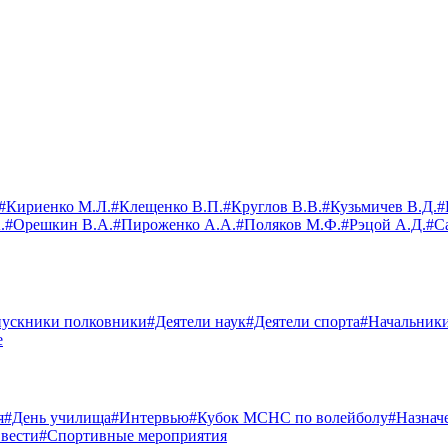
#Кириенко М.Л.
#Клещенко В.П.
#Круглов В.В.
#Кузьмичев В.Д.
#
.
#Орешкин В.А.
#Пироженко А.А.
#Поляков М.Ф.
#Рэцой А.Д.
#С
ускники полковники
#Деятели наук
#Деятели спорта
#Начальник
е
я
#День училища
#Интервью
#Кубок МСНС по волейболу
#Назнач
вести
#Спортивные мероприятия