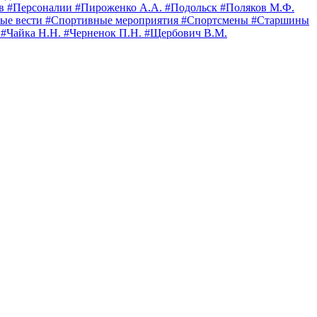
ов
#Персоналии
#Пироженко А.А.
#Подольск
#Поляков М.Ф.
ые вести
#Спортивные мероприятия
#Спортсмены
#Старшины
.
#Чайка Н.Н.
#Черненок П.Н.
#Щербович В.М.