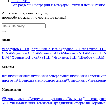
Библиотека
Все разделы
Биографии и мемуары
Стихи и песни
Разное
Алые погоны, юные сердца,
пронесём по жизни, с честью до конца!
Люди
#Горбунов С.Н.
#Дворников А.В.
#Жидраков Ю.Б.
#Квачков В.В.
С.А.
#Медведев С.Ю.
#Меликов И.В.
#Миненко А.Т.
#Михин П.А
В.М.
#Хренин В.Г.
#Чайка Н.Н.
#Черненок П.Н.
#Щербович В.М.
Статусы
#Выпускники
#Выпускники генералы
#Выпускники Герои
#Вып
писатели
#Преподаватели
#Спортсмены
#Старшины
#Управлени
Мероприятия
#Вечная память
#Встречи выпускников
#Выпуск
#День рождени
УСВУ
#Объявления
#Помянем
#Праздники
#Реформы
#Скорбные 