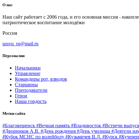
О нас
Наш сайт работает с 2006 года, и его основная миссия - нако
патриотическое воспитание молодёжи
Россия
ussvu_ru@mail.ru
Персоналии
Начальники
Управление
Командиры рот, взводов
Старшины
Преподаватели
Герои
Наша гордость
Метки сайта
#Благовещенск
#Вечная память
#Владивосток
#Встречи выпус
#Дворников А.В.
#День рождения
#День училища
#Деятели на
#Кубок МСНС по волейболу
#Кузьмичев В.Д.
#Курск
#Кучерен