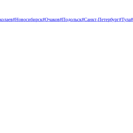
колаев
#Новосибирск
#Очаков
#Подольск
#Санкт-Петербург
#Тула
#