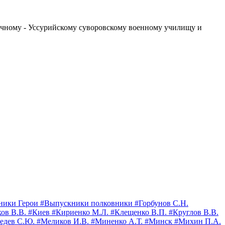
точному - Уссурийскому суворовскому военному училищу и
ники Герои
#Выпускники полковники
#Горбунов С.Н.
ков В.В.
#Киев
#Кириенко М.Л.
#Клещенко В.П.
#Круглов В.В.
едев С.Ю.
#Меликов И.В.
#Миненко А.Т.
#Минск
#Михин П.А.