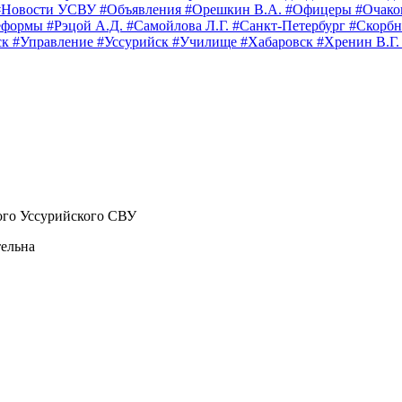
#Новости УСВУ
#Объявления
#Орешкин В.А.
#Офицеры
#Очак
еформы
#Рэцой А.Д.
#Самойлова Л.Г.
#Санкт-Петербург
#Скорбн
ск
#Управление
#Уссурийск
#Училище
#Хабаровск
#Хренин В.Г
ого Уссурийского СВУ
тельна