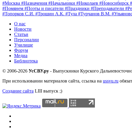
#Москва
#Назначения
#Начальники
#Николаев
#Новосибирск
#Помянем
#Поэты и писатели
#Праздники
#Преподаватели
#Р
#Топорков С.И.
#Трошин А.К.
#Тула
#Турчанов В.М.
#Ульянов
О нас
Новости
Статьи
Персоналии
Училище
Форум
Медиа
Библиотека
© 2006-2026
УсСВУ.ру
- Выпускники Курского Дальневосточн
При использовании материалов сайта, ссылка на
ussvu.ru
обяза
Создание сайта
LIII выпуск ;)