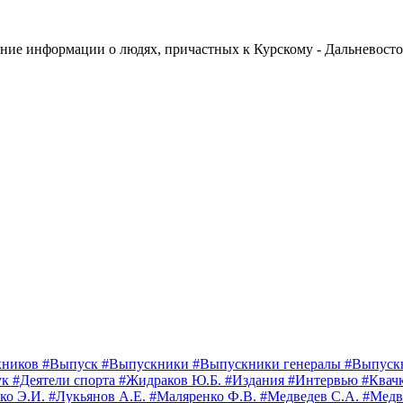
пление информации о людях, причастных к Курскому - Дальневос
кников
#Выпуск
#Выпускники
#Выпускники генералы
#Выпуск
ук
#Деятели спорта
#Жидраков Ю.Б.
#Издания
#Интервью
#Квач
ко Э.И.
#Лукьянов А.Е.
#Маляренко Ф.В.
#Медведев С.А.
#Медв