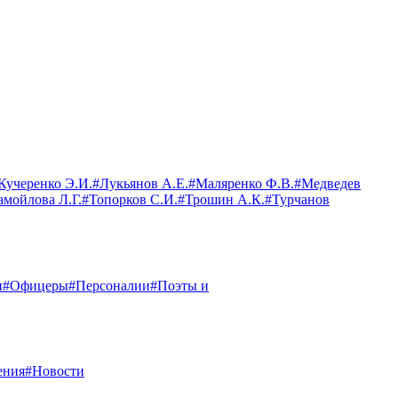
Кучеренко Э.И.
#Лукьянов А.Е.
#Маляренко Ф.В.
#Медведев
амойлова Л.Г.
#Топорков С.И.
#Трошин А.К.
#Турчанов
и
#Офицеры
#Персоналии
#Поэты и
ения
#Новости