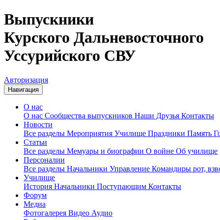
Выпускники
Курского Дальневосточного
Уссурийского СВУ
Авторизация
Навигация
О нас
О нас
Сообщества выпускников
Наши Друзья
Контакты
Новости
Все разделы
Мероприятия
Училище
Праздники
Память
Г
Статьи
Все разделы
Мемуары и биографии
О войне
Об училище
Персоналии
Все разделы
Начальники
Управление
Командиры рот, вз
Училище
История
Начальники
Поступающим
Контакты
Форум
Медиа
Фотогалерея
Видео
Аудио