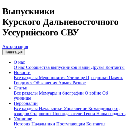
Выпускники
Курского Дальневосточного
Уссурийского СВУ
Авторизация
Навигация
О нас
О нас
Сообщества выпускников
Наши Друзья
Контакты
Новости
Все разделы
Мероприятия
Училище
Праздники
Память
Гордимся
Объявления
Армия
Разное
Статьи
Все разделы
Мемуары и биографии
О войне
Об
училище
Персоналии
Все разделы
Начальники
Управление
Командиры рот,
взводов
Старшины
Преподаватели
Герои
Наша гордость
Училище
История
Начальники
Поступающим
Контакты