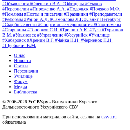
#Объявления
#Орешкин В.А.
#Офицеры
#Очаков
#Персоналии
#Пироженко А.А.
#Подольск
#Поляков М.Ф.
#Помянем
#Поэты и писатели
#Праздники
#Преподаватели
#Реформы
#Рэцой А.Д.
#Самойлова Л.Г.
#Санкт-Петербург
#Скорбные вести
#Спортивные мероприятия
#Спортсмены
#Старшины
#Топорков С.И.
#Трошин А.К.
#Тула
#Турчанов
В.М.
#Ульяновск
#Управление
#Уссурийск
#Училище
#Хабаровск
#Хренин В.Г.
#Чайка Н.Н.
#Черненок П.Н.
#Щербович В.М.
О нас
Новости
Статьи
Персоналии
Училище
Форум
Медиа
Библиотека
© 2006-2026
УсСВУ.ру
- Выпускники Курского
Дальневосточного Уссурийского СВУ
При использовании материалов сайта, ссылка на
ussvu.ru
обязательна