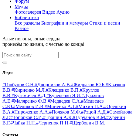
Форум
Медиа
Фотогалерея
Видео
Аудио
Библиотека
Все разделы
Биографии и мемуары
Стихи и песни
Разное
Алые погоны, юные сердца,
пронесём по жизни, с честью до конца!
Люди
#Горбунов С.Н.
#Дворников А.В.
#Жидраков Ю.Б.
#Квачков
В.В.
#Кириенко М.Л.
#Клещенко В.П.
#Круглов
В.В.
#Кузьмичев В.Д.
#Кучеренко Э.И.
#Лукьянов
А.Е.
#Маляренко Ф.В.
#Медведев С.А.
#Медведев
С.Ю.
#Меликов И.В.
#Миненко А.Т.
#Михин П.А.
#Орешкин
В.А.
#Пироженко А.А.
#Поляков М.Ф.
#Рэцой А.Д.
#Самойлова
Л.Г.
#Топорков С.И.
#Трошин А.К.
#Турчанов В.М.
#Хренин
В.Г.
#Чайка Н.Н.
#Черненок П.Н.
#Щербович В.М.
Статусы