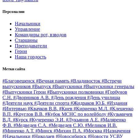
Персоналии
Начальники
Управление
Командиры рот, взводов
Старшины
Преподаватели
Герои
Наша гордость
Метки сайта
#Благовещенск
#Вечная память
#Владивосток
#Встречи
выпускников
#Выпуск
#Выпускники
#Выпускники генералы
#Выпускники Герои
#Выпускники полковники
#Горбунов
С.Н.
#Дворников А.В.
#День рождения
#День училища
#Деятели наук
#Деятели спорта
#Жидраков Ю.Б.
#Издания
#Интервью
#Квачков В.В.
#Киев
#Кириенко М.Л.
#Клещенко
В.П.
#Круглов В.В.
#Кубок МСНС по волейболу
#Кузьмичев
В.Д.
#Курск
#Кучеренко Э.И.
#Лукьянов А.Е.
#Маляренко
Ф.В.
#Медведев С.А.
#Медведев С.Ю.
#Меликов И.В.
#Миненко А.Т.
#Минск
#Михин П.А.
#Москва
#Назначения
#Начальники
#Николаев
#Новосибирск
#Новости УСВУ