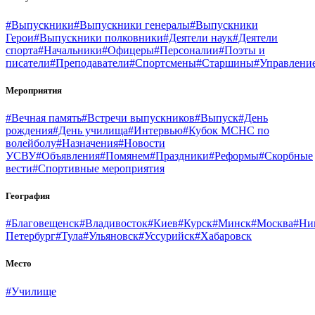
#Выпускники
#Выпускники генералы
#Выпускники
Герои
#Выпускники полковники
#Деятели наук
#Деятели
спорта
#Начальники
#Офицеры
#Персоналии
#Поэты и
писатели
#Преподаватели
#Спортсмены
#Старшины
#Управлени
Мероприятия
#Вечная память
#Встречи выпускников
#Выпуск
#День
рождения
#День училища
#Интервью
#Кубок МСНС по
волейболу
#Назначения
#Новости
УСВУ
#Объявления
#Помянем
#Праздники
#Реформы
#Скорбные
вести
#Спортивные мероприятия
География
#Благовещенск
#Владивосток
#Киев
#Курск
#Минск
#Москва
#Ни
Петербург
#Тула
#Ульяновск
#Уссурийск
#Хабаровск
Место
#Училище