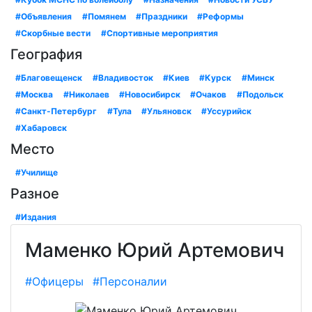
#Объявления
#Помянем
#Праздники
#Реформы
#Скорбные вести
#Спортивные мероприятия
География
#Благовещенск
#Владивосток
#Киев
#Курск
#Минск
#Москва
#Николаев
#Новосибирск
#Очаков
#Подольск
#Санкт-Петербург
#Тула
#Ульяновск
#Уссурийск
#Хабаровск
Место
#Училище
Разное
#Издания
Маменко Юрий Артемович
#Офицеры
#Персоналии