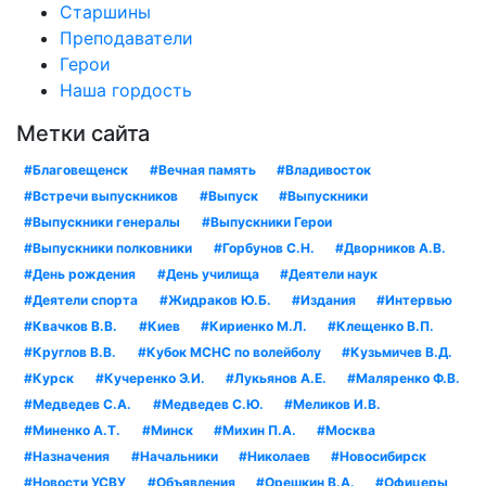
Старшины
Преподаватели
Герои
Наша гордость
Метки сайта
#Благовещенск
#Вечная память
#Владивосток
#Встречи выпускников
#Выпуск
#Выпускники
#Выпускники генералы
#Выпускники Герои
#Выпускники полковники
#Горбунов С.Н.
#Дворников А.В.
#День рождения
#День училища
#Деятели наук
#Деятели спорта
#Жидраков Ю.Б.
#Издания
#Интервью
#Квачков В.В.
#Киев
#Кириенко М.Л.
#Клещенко В.П.
#Круглов В.В.
#Кубок МСНС по волейболу
#Кузьмичев В.Д.
#Курск
#Кучеренко Э.И.
#Лукьянов А.Е.
#Маляренко Ф.В.
#Медведев С.А.
#Медведев С.Ю.
#Меликов И.В.
#Миненко А.Т.
#Минск
#Михин П.А.
#Москва
#Назначения
#Начальники
#Николаев
#Новосибирск
#Новости УСВУ
#Объявления
#Орешкин В.А.
#Офицеры