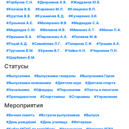
#Горбунов С.Н.
#Дворников А.В.
#Жидраков Ю.Б.
#Квачков В.В.
#Кириенко М.Л.
#Клещенко В.П.
#Круглов В.В.
#Кузьмичев В.Д.
#Кучеренко Э.И.
#Лукьянов А.Е.
#Маляренко Ф.В.
#Медведев С.А.
#Медведев С.Ю.
#Меликов И.В.
#Миненко А.Т.
#Михин П.А.
#Орешкин В.А.
#Пироженко А.А.
#Поляков М.Ф.
#Рэцой А.Д.
#Самойлова Л.Г.
#Топорков С.И.
#Трошин А.К.
#Турчанов В.М.
#Хренин В.Г.
#Чайка Н.Н.
#Черненок П.Н.
#Щербович В.М.
Статусы
#Выпускники
#Выпускники генералы
#Выпускники Герои
#Выпускники полковники
#Деятели наук
#Деятели спорта
#Начальники
#Офицеры
#Персоналии
#Поэты и писатели
#Преподаватели
#Спортсмены
#Старшины
#Управление
Мероприятия
#Вечная память
#Встречи выпускников
#Выпуск
#День рождения
#День училища
#Интервью
#Кубок МСНС по волейболу
#Назначения
#Новости УСВУ