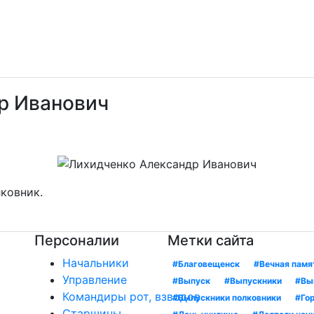
р Иванович
ковник.
Персоналии
Метки сайта
Начальники
#Благовещенск
#Вечная памя
Управление
#Выпуск
#Выпускники
#Вы
Командиры рот, взводов
#Выпускники полковники
#Гор
Старшины