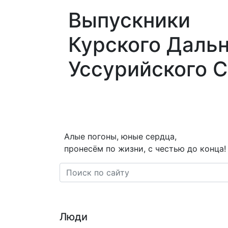
Выпускники
Курского Даль
Уссурийского 
О нас
Новости
Статьи
Перс
Алые погоны, юные сердца,
пронесём по жизни, с честью до конца!
Люди