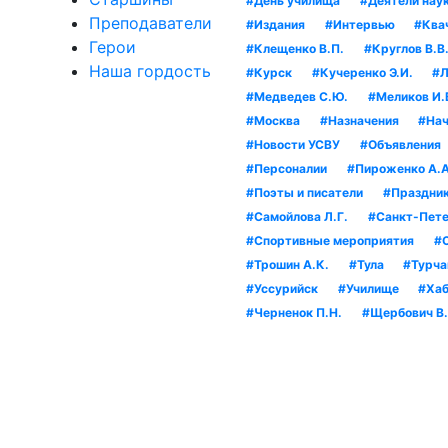
#День училища
#Деятели нау
Преподаватели
#Издания
#Интервью
#Квач
Герои
#Клещенко В.П.
#Круглов В.В
Наша гордость
#Курск
#Кучеренко Э.И.
#Л
#Медведев С.Ю.
#Меликов И.
#Москва
#Назначения
#Нач
#Новости УСВУ
#Объявления
#Персоналии
#Пироженко А.А
#Поэты и писатели
#Праздни
#Самойлова Л.Г.
#Санкт-Пете
#Спортивные мероприятия
#
#Трошин А.К.
#Тула
#Турча
#Уссурийск
#Училище
#Хаб
#Черненок П.Н.
#Щербович В