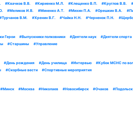
.
#Квачков В.В.
#Кириенко М.Л.
#Клещенко В.П.
#Круглов В.В.
Ю.
#Меликов И.В.
#Миненко А.Т.
#Михин П.А.
#Орешкин В.А.
#П
#Турчанов В.М.
#Хренин В.Г.
#Чайка Н.Н.
#Черненок П.Н.
#Щербо
ки Герои
#Выпускники полковники
#Деятели наук
#Деятели спорта
ны
#Старшины
#Управление
#День рождения
#День училища
#Интервью
#Кубок МСНС по во
ы
#Скорбные вести
#Спортивные мероприятия
#Минск
#Москва
#Николаев
#Новосибирск
#Очаков
#Подольск