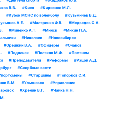
к
#Деятели спорта
#Жидраков Ю.Б.
ков В.В.
#Киев
#Кириенко М.Л.
.
#Кубок МСНС по волейболу
#Кузьмичев В.Д.
укьянов А.Е.
#Маляренко Ф.В.
#Медведев С.А.
В.
#Миненко А.Т.
#Минск
#Михин П.А.
альники
#Николаев
#Новосибирск
#Орешкин В.А.
#Офицеры
#Очаков
.
#Подольск
#Поляков М.Ф.
#Помянем
ки
#Преподаватели
#Реформы
#Рэцой А.Д.
рбург
#Скорбные вести
Спортсмены
#Старшины
#Топорков С.И.
нов В.М.
#Ульяновск
#Управление
аровск
#Хренин В.Г.
#Чайка Н.Н.
.М.