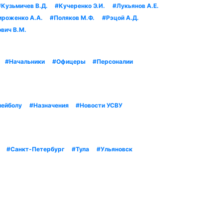
#Кузьмичев В.Д.
#Кучеренко Э.И.
#Лукьянов А.Е.
ироженко А.А.
#Поляков М.Ф.
#Рэцой А.Д.
вич В.М.
#Начальники
#Офицеры
#Персоналии
лейболу
#Назначения
#Новости УСВУ
#Санкт-Петербург
#Тула
#Ульяновск