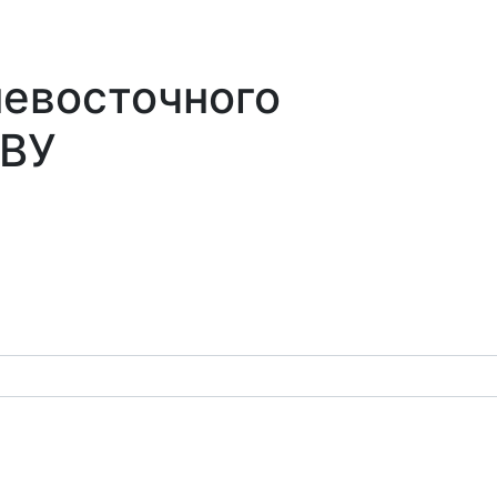
невосточного
СВУ
оналии
Училище
Форум
Медиа
Библиотека