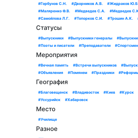
#Горбунов С.Н.
#Дворников А.В.
#Жидраков Ю.Б
#Маляренко Ф.В.
#Медведев С.А.
#Медведев С.
#Самойлова Л.Г.
#Топорков С.И.
#Трошин А.К.
Статусы
#Выпускники
#Выпускники генералы
#Выпускни
#Поэты и писатели
#Преподаватели
#Спортсме
Мероприятия
#Вечная память
#Встречи выпускников
#Выпуск
#Объявления
#Помянем
#Праздники
#Реформ
География
#Благовещенск
#Владивосток
#Киев
#Курск
#Уссурийск
#Хабаровск
Место
#Училище
Разное