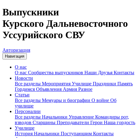
Выпускники
Курского Дальневосточного
Уссурийского СВУ
Авторизация
Навигация
О нас
О нас
Сообщества выпускников
Наши Друзья
Контакты
Новости
Все разделы
Мероприятия
Училище
Праздники
Память
Гордимся
Объявления
Армия
Разное
Статьи
Все разделы
Мемуары и биографии
О войне
Об
училище
Персоналии
Все разделы
Начальники
Управление
Командиры рот,
взводов
Старшины
Преподаватели
Герои
Наша гордость
Училище
История
Начальники
Поступающим
Контакты