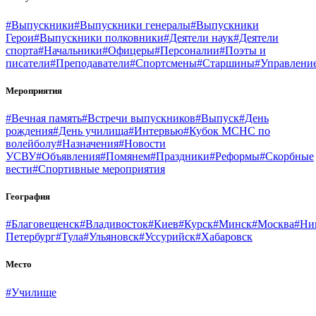
#Выпускники
#Выпускники генералы
#Выпускники
Герои
#Выпускники полковники
#Деятели наук
#Деятели
спорта
#Начальники
#Офицеры
#Персоналии
#Поэты и
писатели
#Преподаватели
#Спортсмены
#Старшины
#Управлени
Мероприятия
#Вечная память
#Встречи выпускников
#Выпуск
#День
рождения
#День училища
#Интервью
#Кубок МСНС по
волейболу
#Назначения
#Новости
УСВУ
#Объявления
#Помянем
#Праздники
#Реформы
#Скорбные
вести
#Спортивные мероприятия
География
#Благовещенск
#Владивосток
#Киев
#Курск
#Минск
#Москва
#Ни
Петербург
#Тула
#Ульяновск
#Уссурийск
#Хабаровск
Место
#Училище