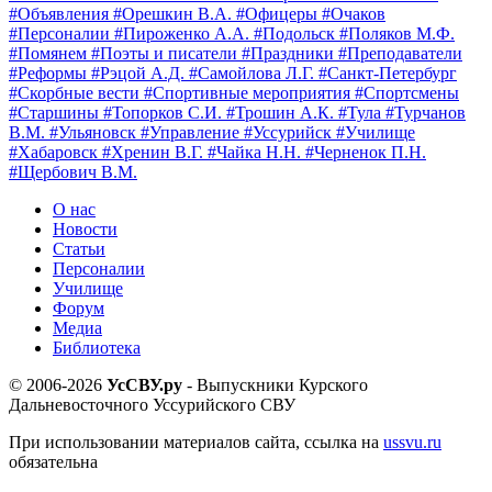
#Объявления
#Орешкин В.А.
#Офицеры
#Очаков
#Персоналии
#Пироженко А.А.
#Подольск
#Поляков М.Ф.
#Помянем
#Поэты и писатели
#Праздники
#Преподаватели
#Реформы
#Рэцой А.Д.
#Самойлова Л.Г.
#Санкт-Петербург
#Скорбные вести
#Спортивные мероприятия
#Спортсмены
#Старшины
#Топорков С.И.
#Трошин А.К.
#Тула
#Турчанов
В.М.
#Ульяновск
#Управление
#Уссурийск
#Училище
#Хабаровск
#Хренин В.Г.
#Чайка Н.Н.
#Черненок П.Н.
#Щербович В.М.
О нас
Новости
Статьи
Персоналии
Училище
Форум
Медиа
Библиотека
© 2006-2026
УсСВУ.ру
- Выпускники Курского
Дальневосточного Уссурийского СВУ
При использовании материалов сайта, ссылка на
ussvu.ru
обязательна