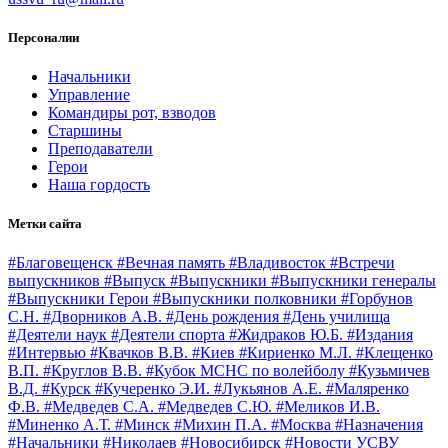
Персоналии
Начальники
Управление
Командиры рот, взводов
Старшины
Преподаватели
Герои
Наша гордость
Метки сайта
#Благовещенск
#Вечная память
#Владивосток
#Встречи
выпускников
#Выпуск
#Выпускники
#Выпускники генералы
#Выпускники Герои
#Выпускники полковники
#Горбунов
С.Н.
#Дворников А.В.
#День рождения
#День училища
#Деятели наук
#Деятели спорта
#Жидраков Ю.Б.
#Издания
#Интервью
#Квачков В.В.
#Киев
#Кириенко М.Л.
#Клещенко
В.П.
#Круглов В.В.
#Кубок МСНС по волейболу
#Кузьмичев
В.Д.
#Курск
#Кучеренко Э.И.
#Лукьянов А.Е.
#Маляренко
Ф.В.
#Медведев С.А.
#Медведев С.Ю.
#Меликов И.В.
#Миненко А.Т.
#Минск
#Михин П.А.
#Москва
#Назначения
#Начальники
#Николаев
#Новосибирск
#Новости УСВУ