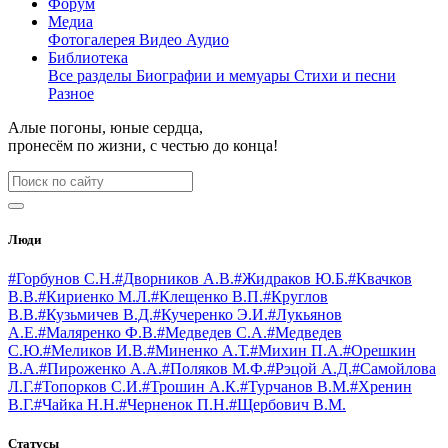
Форум
Медиа
Фотогалерея
Видео
Аудио
Библиотека
Все разделы
Биографии и мемуары
Стихи и песни
Разное
Алые погоны, юные сердца,
пронесём по жизни, с честью до конца!
Люди
#Горбунов С.Н.
#Дворников А.В.
#Жидраков Ю.Б.
#Квачков
В.В.
#Кириенко М.Л.
#Клещенко В.П.
#Круглов
В.В.
#Кузьмичев В.Д.
#Кучеренко Э.И.
#Лукьянов
А.Е.
#Маляренко Ф.В.
#Медведев С.А.
#Медведев
С.Ю.
#Меликов И.В.
#Миненко А.Т.
#Михин П.А.
#Орешкин
В.А.
#Пироженко А.А.
#Поляков М.Ф.
#Рэцой А.Д.
#Самойлова
Л.Г.
#Топорков С.И.
#Трошин А.К.
#Турчанов В.М.
#Хренин
В.Г.
#Чайка Н.Н.
#Черненок П.Н.
#Щербович В.М.
Статусы