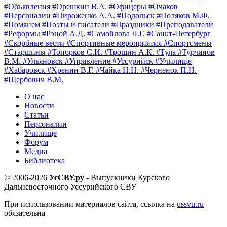
#Объявления
#Орешкин В.А.
#Офицеры
#Очаков
#Персоналии
#Пироженко А.А.
#Подольск
#Поляков М.Ф.
#Помянем
#Поэты и писатели
#Праздники
#Преподаватели
#Реформы
#Рэцой А.Д.
#Самойлова Л.Г.
#Санкт-Петербург
#Скорбные вести
#Спортивные мероприятия
#Спортсмены
#Старшины
#Топорков С.И.
#Трошин А.К.
#Тула
#Турчанов
В.М.
#Ульяновск
#Управление
#Уссурийск
#Училище
#Хабаровск
#Хренин В.Г.
#Чайка Н.Н.
#Черненок П.Н.
#Щербович В.М.
О нас
Новости
Статьи
Персоналии
Училище
Форум
Медиа
Библиотека
© 2006-2026
УсСВУ.ру
- Выпускники Курского
Дальневосточного Уссурийского СВУ
При использовании материалов сайта, ссылка на
ussvu.ru
обязательна