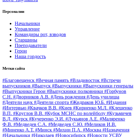
Персоналии
Начальники
Управление
Командиры рот, взводов
Старшины
Преподаватели
Герои
Наша гордость
Метки сайта
#Благовещенск
#Вечная память
#Владивосток
#Встречи
выпускников
#Выпуск
#Выпускники
#Выпускники генералы
#Выпускники Герои
#Выпускники полковники
#Горбунов
С.Н.
#Дворников А.В.
#День рождения
#День училища
#Деятели наук
#Деятели спорта
#Жидраков Ю.Б.
#Издания
#Интервью
#Квачков В.В.
#Киев
#Кириенко М.Л.
#Клещенко
В.П.
#Круглов В.В.
#Кубок МСНС по волейболу
#Кузьмичев
В.Д.
#Курск
#Кучеренко Э.И.
#Лукьянов А.Е.
#Маляренко
Ф.В.
#Медведев С.А.
#Медведев С.Ю.
#Меликов И.В.
#Миненко А.Т.
#Минск
#Михин П.А.
#Москва
#Назначения
#Начальники
#Николаев
#Новосибирск
#Новости УСВУ