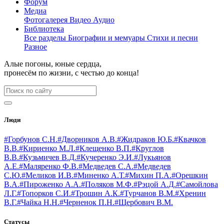
Форум
Медиа
Фотогалерея
Видео
Аудио
Библиотека
Все разделы
Биографии и мемуары
Стихи и песни
Разное
Алые погоны, юные сердца,
пронесём по жизни, с честью до конца!
Люди
#Горбунов С.Н.
#Дворников А.В.
#Жидраков Ю.Б.
#Квачков
В.В.
#Кириенко М.Л.
#Клещенко В.П.
#Круглов
В.В.
#Кузьмичев В.Д.
#Кучеренко Э.И.
#Лукьянов
А.Е.
#Маляренко Ф.В.
#Медведев С.А.
#Медведев
С.Ю.
#Меликов И.В.
#Миненко А.Т.
#Михин П.А.
#Орешкин
В.А.
#Пироженко А.А.
#Поляков М.Ф.
#Рэцой А.Д.
#Самойлова
Л.Г.
#Топорков С.И.
#Трошин А.К.
#Турчанов В.М.
#Хренин
В.Г.
#Чайка Н.Н.
#Черненок П.Н.
#Щербович В.М.
Статусы