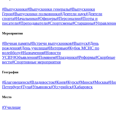
#Выпускники
#Выпускники генералы
#Выпускники
Герои
#Выпускники полковники
#Деятели наук
#Деятели
спорта
#Начальники
#Офицеры
#Персоналии
#Поэты и
писатели
#Преподаватели
#Спортсмены
#Старшины
#Управлени
Мероприятия
#Вечная память
#Встречи выпускников
#Выпуск
#День
рождения
#День училища
#Интервью
#Кубок МСНС по
волейболу
#Назначения
#Новости
УСВУ
#Объявления
#Помянем
#Праздники
#Реформы
#Скорбные
вести
#Спортивные мероприятия
География
#Благовещенск
#Владивосток
#Киев
#Курск
#Минск
#Москва
#Ни
Петербург
#Тула
#Ульяновск
#Уссурийск
#Хабаровск
Место
#Училище