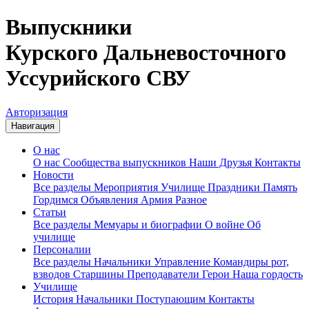
Выпускники
Курского Дальневосточного
Уссурийского СВУ
Авторизация
Навигация
О нас
О нас
Сообщества выпускников
Наши Друзья
Контакты
Новости
Все разделы
Мероприятия
Училище
Праздники
Память
Гордимся
Объявления
Армия
Разное
Статьи
Все разделы
Мемуары и биографии
О войне
Об
училище
Персоналии
Все разделы
Начальники
Управление
Командиры рот,
взводов
Старшины
Преподаватели
Герои
Наша гордость
Училище
История
Начальники
Поступающим
Контакты