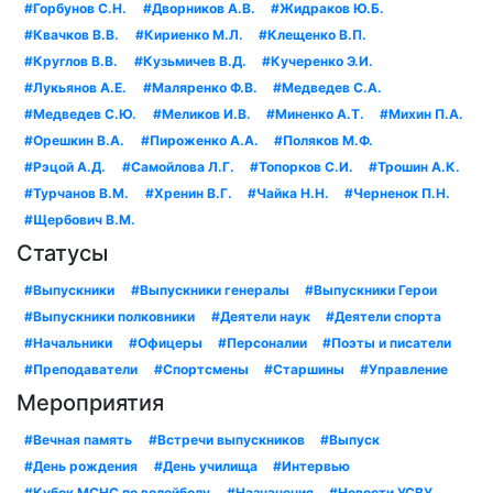
#Горбунов С.Н.
#Дворников А.В.
#Жидраков Ю.Б.
#Квачков В.В.
#Кириенко М.Л.
#Клещенко В.П.
#Круглов В.В.
#Кузьмичев В.Д.
#Кучеренко Э.И.
#Лукьянов А.Е.
#Маляренко Ф.В.
#Медведев С.А.
#Медведев С.Ю.
#Меликов И.В.
#Миненко А.Т.
#Михин П.А.
#Орешкин В.А.
#Пироженко А.А.
#Поляков М.Ф.
#Рэцой А.Д.
#Самойлова Л.Г.
#Топорков С.И.
#Трошин А.К.
#Турчанов В.М.
#Хренин В.Г.
#Чайка Н.Н.
#Черненок П.Н.
#Щербович В.М.
Статусы
#Выпускники
#Выпускники генералы
#Выпускники Герои
#Выпускники полковники
#Деятели наук
#Деятели спорта
#Начальники
#Офицеры
#Персоналии
#Поэты и писатели
#Преподаватели
#Спортсмены
#Старшины
#Управление
Мероприятия
#Вечная память
#Встречи выпускников
#Выпуск
#День рождения
#День училища
#Интервью
#Кубок МСНС по волейболу
#Назначения
#Новости УСВУ