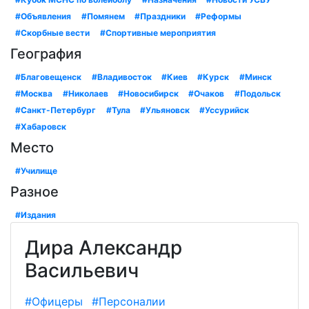
#Объявления
#Помянем
#Праздники
#Реформы
#Скорбные вести
#Спортивные мероприятия
География
#Благовещенск
#Владивосток
#Киев
#Курск
#Минск
#Москва
#Николаев
#Новосибирск
#Очаков
#Подольск
#Санкт-Петербург
#Тула
#Ульяновск
#Уссурийск
#Хабаровск
Место
#Училище
Разное
#Издания
Дира Александр
Васильевич
#Офицеры
#Персоналии