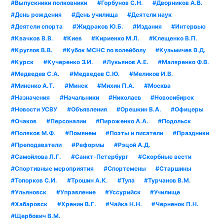
#Выпускники полковники
#Горбунов С.Н.
#Дворников А.В.
#День рождения
#День училища
#Деятели наук
#Деятели спорта
#Жидраков Ю.Б.
#Издания
#Интервью
#Квачков В.В.
#Киев
#Кириенко М.Л.
#Клещенко В.П.
#Круглов В.В.
#Кубок МСНС по волейболу
#Кузьмичев В.Д.
#Курск
#Кучеренко Э.И.
#Лукьянов А.Е.
#Маляренко Ф.В.
#Медведев С.А.
#Медведев С.Ю.
#Меликов И.В.
#Миненко А.Т.
#Минск
#Михин П.А.
#Москва
#Назначения
#Начальники
#Николаев
#Новосибирск
#Новости УСВУ
#Объявления
#Орешкин В.А.
#Офицеры
#Очаков
#Персоналии
#Пироженко А.А.
#Подольск
#Поляков М.Ф.
#Помянем
#Поэты и писатели
#Праздники
#Преподаватели
#Реформы
#Рэцой А.Д.
#Самойлова Л.Г.
#Санкт-Петербург
#Скорбные вести
#Спортивные мероприятия
#Спортсмены
#Старшины
#Топорков С.И.
#Трошин А.К.
#Тула
#Турчанов В.М.
#Ульяновск
#Управление
#Уссурийск
#Училище
#Хабаровск
#Хренин В.Г.
#Чайка Н.Н.
#Черненок П.Н.
#Щербович В.М.