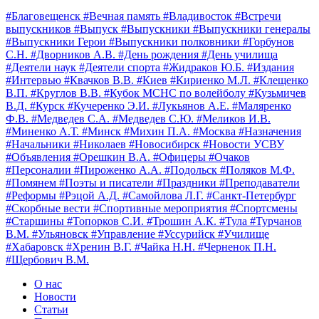
#Благовещенск
#Вечная память
#Владивосток
#Встречи
выпускников
#Выпуск
#Выпускники
#Выпускники генералы
#Выпускники Герои
#Выпускники полковники
#Горбунов
С.Н.
#Дворников А.В.
#День рождения
#День училища
#Деятели наук
#Деятели спорта
#Жидраков Ю.Б.
#Издания
#Интервью
#Квачков В.В.
#Киев
#Кириенко М.Л.
#Клещенко
В.П.
#Круглов В.В.
#Кубок МСНС по волейболу
#Кузьмичев
В.Д.
#Курск
#Кучеренко Э.И.
#Лукьянов А.Е.
#Маляренко
Ф.В.
#Медведев С.А.
#Медведев С.Ю.
#Меликов И.В.
#Миненко А.Т.
#Минск
#Михин П.А.
#Москва
#Назначения
#Начальники
#Николаев
#Новосибирск
#Новости УСВУ
#Объявления
#Орешкин В.А.
#Офицеры
#Очаков
#Персоналии
#Пироженко А.А.
#Подольск
#Поляков М.Ф.
#Помянем
#Поэты и писатели
#Праздники
#Преподаватели
#Реформы
#Рэцой А.Д.
#Самойлова Л.Г.
#Санкт-Петербург
#Скорбные вести
#Спортивные мероприятия
#Спортсмены
#Старшины
#Топорков С.И.
#Трошин А.К.
#Тула
#Турчанов
В.М.
#Ульяновск
#Управление
#Уссурийск
#Училище
#Хабаровск
#Хренин В.Г.
#Чайка Н.Н.
#Черненок П.Н.
#Щербович В.М.
О нас
Новости
Статьи