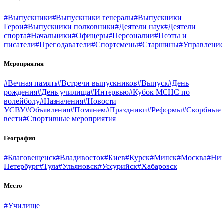
#Выпускники
#Выпускники генералы
#Выпускники
Герои
#Выпускники полковники
#Деятели наук
#Деятели
спорта
#Начальники
#Офицеры
#Персоналии
#Поэты и
писатели
#Преподаватели
#Спортсмены
#Старшины
#Управлени
Мероприятия
#Вечная память
#Встречи выпускников
#Выпуск
#День
рождения
#День училища
#Интервью
#Кубок МСНС по
волейболу
#Назначения
#Новости
УСВУ
#Объявления
#Помянем
#Праздники
#Реформы
#Скорбные
вести
#Спортивные мероприятия
География
#Благовещенск
#Владивосток
#Киев
#Курск
#Минск
#Москва
#Ни
Петербург
#Тула
#Ульяновск
#Уссурийск
#Хабаровск
Место
#Училище