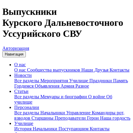
Выпускники
Курского Дальневосточного
Уссурийского СВУ
Авторизация
Навигация
О нас
О нас
Сообщества выпускников
Наши Друзья
Контакты
Новости
Все разделы
Мероприятия
Училище
Праздники
Память
Гордимся
Объявления
Армия
Разное
Статьи
Все разделы
Мемуары и биографии
О войне
Об
училище
Персоналии
Все разделы
Начальники
Управление
Командиры рот,
взводов
Старшины
Преподаватели
Герои
Наша гордость
Училище
История
Начальники
Поступающим
Контакты