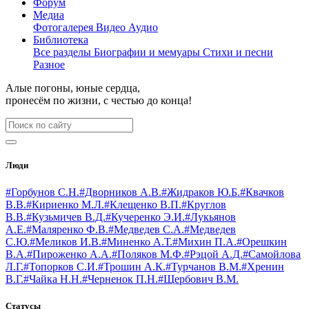
Форум
Медиа
Фотогалерея
Видео
Аудио
Библиотека
Все разделы
Биографии и мемуары
Стихи и песни
Разное
Алые погоны, юные сердца,
пронесём по жизни, с честью до конца!
Люди
#Горбунов С.Н.
#Дворников А.В.
#Жидраков Ю.Б.
#Квачков
В.В.
#Кириенко М.Л.
#Клещенко В.П.
#Круглов
В.В.
#Кузьмичев В.Д.
#Кучеренко Э.И.
#Лукьянов
А.Е.
#Маляренко Ф.В.
#Медведев С.А.
#Медведев
С.Ю.
#Меликов И.В.
#Миненко А.Т.
#Михин П.А.
#Орешкин
В.А.
#Пироженко А.А.
#Поляков М.Ф.
#Рэцой А.Д.
#Самойлова
Л.Г.
#Топорков С.И.
#Трошин А.К.
#Турчанов В.М.
#Хренин
В.Г.
#Чайка Н.Н.
#Черненок П.Н.
#Щербович В.М.
Статусы