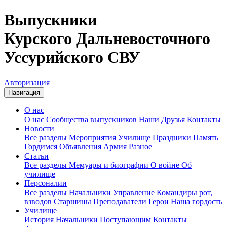
Выпускники
Курского Дальневосточного
Уссурийского СВУ
Авторизация
Навигация
О нас
О нас
Сообщества выпускников
Наши Друзья
Контакты
Новости
Все разделы
Мероприятия
Училище
Праздники
Память
Гордимся
Объявления
Армия
Разное
Статьи
Все разделы
Мемуары и биографии
О войне
Об
училище
Персоналии
Все разделы
Начальники
Управление
Командиры рот,
взводов
Старшины
Преподаватели
Герои
Наша гордость
Училище
История
Начальники
Поступающим
Контакты