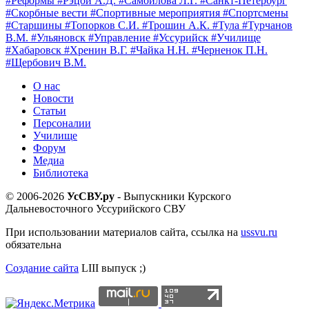
#Реформы
#Рэцой А.Д.
#Самойлова Л.Г.
#Санкт-Петербург
#Скорбные вести
#Спортивные мероприятия
#Спортсмены
#Старшины
#Топорков С.И.
#Трошин А.К.
#Тула
#Турчанов
В.М.
#Ульяновск
#Управление
#Уссурийск
#Училище
#Хабаровск
#Хренин В.Г.
#Чайка Н.Н.
#Черненок П.Н.
#Щербович В.М.
О нас
Новости
Статьи
Персоналии
Училище
Форум
Медиа
Библиотека
© 2006-2026
УсСВУ.ру
- Выпускники Курского
Дальневосточного Уссурийского СВУ
При использовании материалов сайта, ссылка на
ussvu.ru
обязательна
Создание сайта
LIII выпуск ;)