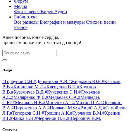
Форум
Медиа
Фотогалерея
Видео
Аудио
Библиотека
Все разделы
Биографии и мемуары
Стихи и песни
Разное
Алые погоны, юные сердца,
пронесём по жизни, с честью до конца!
Люди
#Горбунов С.Н.
#Дворников А.В.
#Жидраков Ю.Б.
#Квачков
В.В.
#Кириенко М.Л.
#Клещенко В.П.
#Круглов
В.В.
#Кузьмичев В.Д.
#Кучеренко Э.И.
#Лукьянов
А.Е.
#Маляренко Ф.В.
#Медведев С.А.
#Медведев
С.Ю.
#Меликов И.В.
#Миненко А.Т.
#Михин П.А.
#Орешкин
В.А.
#Пироженко А.А.
#Поляков М.Ф.
#Рэцой А.Д.
#Самойлова
Л.Г.
#Топорков С.И.
#Трошин А.К.
#Турчанов В.М.
#Хренин
В.Г.
#Чайка Н.Н.
#Черненок П.Н.
#Щербович В.М.
Статусы