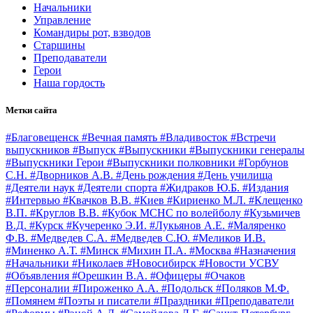
Начальники
Управление
Командиры рот, взводов
Старшины
Преподаватели
Герои
Наша гордость
Метки сайта
#Благовещенск
#Вечная память
#Владивосток
#Встречи
выпускников
#Выпуск
#Выпускники
#Выпускники генералы
#Выпускники Герои
#Выпускники полковники
#Горбунов
С.Н.
#Дворников А.В.
#День рождения
#День училища
#Деятели наук
#Деятели спорта
#Жидраков Ю.Б.
#Издания
#Интервью
#Квачков В.В.
#Киев
#Кириенко М.Л.
#Клещенко
В.П.
#Круглов В.В.
#Кубок МСНС по волейболу
#Кузьмичев
В.Д.
#Курск
#Кучеренко Э.И.
#Лукьянов А.Е.
#Маляренко
Ф.В.
#Медведев С.А.
#Медведев С.Ю.
#Меликов И.В.
#Миненко А.Т.
#Минск
#Михин П.А.
#Москва
#Назначения
#Начальники
#Николаев
#Новосибирск
#Новости УСВУ
#Объявления
#Орешкин В.А.
#Офицеры
#Очаков
#Персоналии
#Пироженко А.А.
#Подольск
#Поляков М.Ф.
#Помянем
#Поэты и писатели
#Праздники
#Преподаватели