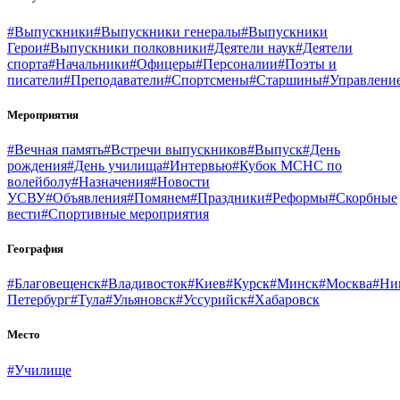
#Выпускники
#Выпускники генералы
#Выпускники
Герои
#Выпускники полковники
#Деятели наук
#Деятели
спорта
#Начальники
#Офицеры
#Персоналии
#Поэты и
писатели
#Преподаватели
#Спортсмены
#Старшины
#Управлени
Мероприятия
#Вечная память
#Встречи выпускников
#Выпуск
#День
рождения
#День училища
#Интервью
#Кубок МСНС по
волейболу
#Назначения
#Новости
УСВУ
#Объявления
#Помянем
#Праздники
#Реформы
#Скорбные
вести
#Спортивные мероприятия
География
#Благовещенск
#Владивосток
#Киев
#Курск
#Минск
#Москва
#Ни
Петербург
#Тула
#Ульяновск
#Уссурийск
#Хабаровск
Место
#Училище