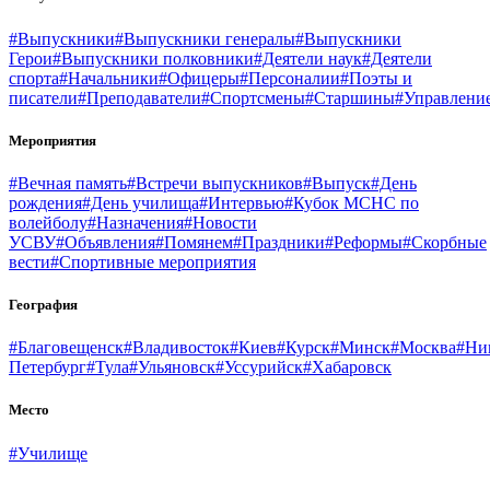
#Выпускники
#Выпускники генералы
#Выпускники
Герои
#Выпускники полковники
#Деятели наук
#Деятели
спорта
#Начальники
#Офицеры
#Персоналии
#Поэты и
писатели
#Преподаватели
#Спортсмены
#Старшины
#Управлени
Мероприятия
#Вечная память
#Встречи выпускников
#Выпуск
#День
рождения
#День училища
#Интервью
#Кубок МСНС по
волейболу
#Назначения
#Новости
УСВУ
#Объявления
#Помянем
#Праздники
#Реформы
#Скорбные
вести
#Спортивные мероприятия
География
#Благовещенск
#Владивосток
#Киев
#Курск
#Минск
#Москва
#Ни
Петербург
#Тула
#Ульяновск
#Уссурийск
#Хабаровск
Место
#Училище