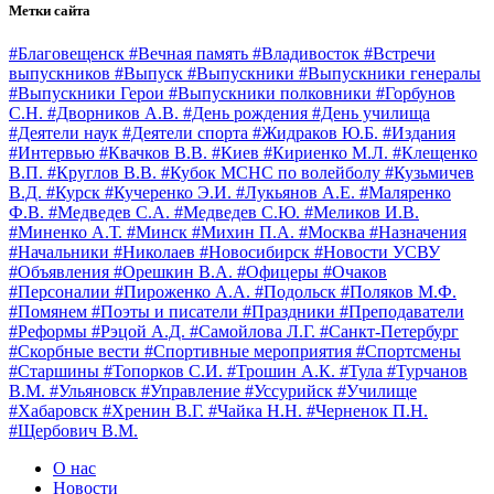
Метки сайта
#Благовещенск
#Вечная память
#Владивосток
#Встречи
выпускников
#Выпуск
#Выпускники
#Выпускники генералы
#Выпускники Герои
#Выпускники полковники
#Горбунов
С.Н.
#Дворников А.В.
#День рождения
#День училища
#Деятели наук
#Деятели спорта
#Жидраков Ю.Б.
#Издания
#Интервью
#Квачков В.В.
#Киев
#Кириенко М.Л.
#Клещенко
В.П.
#Круглов В.В.
#Кубок МСНС по волейболу
#Кузьмичев
В.Д.
#Курск
#Кучеренко Э.И.
#Лукьянов А.Е.
#Маляренко
Ф.В.
#Медведев С.А.
#Медведев С.Ю.
#Меликов И.В.
#Миненко А.Т.
#Минск
#Михин П.А.
#Москва
#Назначения
#Начальники
#Николаев
#Новосибирск
#Новости УСВУ
#Объявления
#Орешкин В.А.
#Офицеры
#Очаков
#Персоналии
#Пироженко А.А.
#Подольск
#Поляков М.Ф.
#Помянем
#Поэты и писатели
#Праздники
#Преподаватели
#Реформы
#Рэцой А.Д.
#Самойлова Л.Г.
#Санкт-Петербург
#Скорбные вести
#Спортивные мероприятия
#Спортсмены
#Старшины
#Топорков С.И.
#Трошин А.К.
#Тула
#Турчанов
В.М.
#Ульяновск
#Управление
#Уссурийск
#Училище
#Хабаровск
#Хренин В.Г.
#Чайка Н.Н.
#Черненок П.Н.
#Щербович В.М.
О нас
Новости