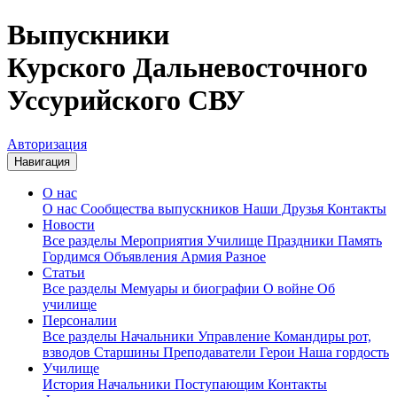
Выпускники
Курского Дальневосточного
Уссурийского СВУ
Авторизация
Навигация
О нас
О нас
Сообщества выпускников
Наши Друзья
Контакты
Новости
Все разделы
Мероприятия
Училище
Праздники
Память
Гордимся
Объявления
Армия
Разное
Статьи
Все разделы
Мемуары и биографии
О войне
Об
училище
Персоналии
Все разделы
Начальники
Управление
Командиры рот,
взводов
Старшины
Преподаватели
Герои
Наша гордость
Училище
История
Начальники
Поступающим
Контакты