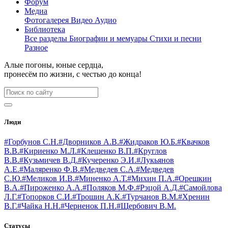
Форум
Медиа
Фотогалерея
Видео
Аудио
Библиотека
Все разделы
Биографии и мемуары
Стихи и песни
Разное
Алые погоны, юные сердца,
пронесём по жизни, с честью до конца!
Люди
#Горбунов С.Н.
#Дворников А.В.
#Жидраков Ю.Б.
#Квачков
В.В.
#Кириенко М.Л.
#Клещенко В.П.
#Круглов
В.В.
#Кузьмичев В.Д.
#Кучеренко Э.И.
#Лукьянов
А.Е.
#Маляренко Ф.В.
#Медведев С.А.
#Медведев
С.Ю.
#Меликов И.В.
#Миненко А.Т.
#Михин П.А.
#Орешкин
В.А.
#Пироженко А.А.
#Поляков М.Ф.
#Рэцой А.Д.
#Самойлова
Л.Г.
#Топорков С.И.
#Трошин А.К.
#Турчанов В.М.
#Хренин
В.Г.
#Чайка Н.Н.
#Черненок П.Н.
#Щербович В.М.
Статусы