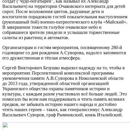
солдат ("чудо-богатырей", как называл их Александр
Васильевич) на территории Очаковского интерната для детей
сирот. После возложения цветов, радушные дети и
воспитатели порадовали гостей показательным выступлением
(рукопашный бой) военно-патриотического клуба «Майский».
В завершении тожеств голубое очаковское небо и
собравшиеся зрители увидели и услышали торжественные
салюты из ракетниц и автоматов.
Организаторам и гостям мероприятия, посвященному 280-й
годовщине со дня рождения А.Суворова, надолго запомнится
его дружественная и тёплая атмосфера.
Сергей Викторович Безушко выразил надежду на то, чтобы в
мероприятиях Перспективной комплексной программы
увековечения памяти А.В.Суворова в Николаевской области
до 2013 года, утвержденной областной организацией
Украинского общества охраны памятников истории и
культуры, с каждым разом участвовало всё больше людей. Это
помогало бы всем нам поддерживать и чтить память великих
предков, не забывать историю нашего народа и достойно
чтить наших героев – таких, как генералиссимус Александр
Васильевич Суворов, граф Рымникский, князь Италийский.