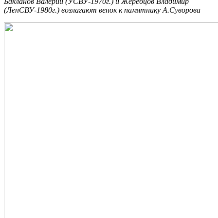
Бакланов Валерий (УСВУ-1970г.) и Жеребцов Владимир
(ЛенСВУ-1980г.) возлагают венок к памятнику А.Суворова