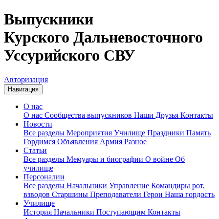
Выпускники
Курского Дальневосточного
Уссурийского СВУ
Авторизация
Навигация
О нас
О нас
Сообщества выпускников
Наши Друзья
Контакты
Новости
Все разделы
Мероприятия
Училище
Праздники
Память
Гордимся
Объявления
Армия
Разное
Статьи
Все разделы
Мемуары и биографии
О войне
Об
училище
Персоналии
Все разделы
Начальники
Управление
Командиры рот,
взводов
Старшины
Преподаватели
Герои
Наша гордость
Училище
История
Начальники
Поступающим
Контакты