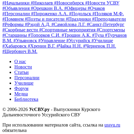
#Начальники
#Николаев
#Новосибирск
#Новости УСВУ
#Объявления
#Орешкин В.А.
#Офицеры
#Очаков
#Персоналии
#Пироженко А.А.
#Подольск
#Поляков М.Ф.
#Помянем
#Поэты и писатели
#Праздники
#Преподаватели
#Реформы
#Рэцой А.Д.
#Самойлова Л.Г.
#Санкт-Петербург
#Скорбные вести
#Спортивные мероприятия
#Спортсмены
#Старшины
#Топорков С.И.
#Трошин А.К.
#Тула
#Турчанов
В.М.
#Ульяновск
#Управление
#Уссурийск
#Училище
#Хабаровск
#Хренин В.Г.
#Чайка Н.Н.
#Черненок П.Н.
#Щербович В.М.
О нас
Новости
Статьи
Персоналии
Училище
Форум
Медиа
Библиотека
© 2006-2026
УсСВУ.ру
- Выпускники Курского
Дальневосточного Уссурийского СВУ
При использовании материалов сайта, ссылка на
ussvu.ru
обязательна