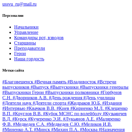
ussvu_ru@mail.ru
Персоналии
Начальники
Управление
Командиры рот, взводов
Старшины
Преподаватели
Герои
Наша гордость
Метки сайта
#Благовещенск
#Вечная память
#Владивосток
#Встречи
выпускников
#Выпуск
#Выпускники
#Выпускники генералы
#Выпускники Герои
#Выпускники полковники
#Горбунов
С.Н.
#Дворников А.В.
#День рождения
#День училища
#Деятели наук
#Деятели спорта
#Жидраков Ю.Б.
#Издания
#Интервью
#Квачков В.В.
#Киев
#Кириенко М.Л.
#Клещенко
В.П.
#Круглов В.В.
#Кубок МСНС по волейболу
#Кузьмичев
В.Д.
#Курск
#Кучеренко Э.И.
#Лукьянов А.Е.
#Маляренко
Ф.В.
#Медведев С.А.
#Медведев С.Ю.
#Меликов И.В.
#Миненко А.Т.
#Минск
#Михин П.А.
#Москва
#Назначения