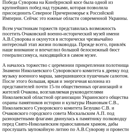
Победа Суворова на Кинбурнской косе была одной из
крупнейших побед над турками, которая позволила
присоединить Северное Причерноморье к Российской
Империи. Сейчас это южные области современной Украины.
Всем участникам торжеств представилась возможность
посетить Очаковский военно-исторический музей имени
А.В.Суворова и окунутся в исторически чрезвычайно
интересный этап жизни полководца. Прежде всего, привлёк
наше внимание и впечатлил большой белоснежный бюст
генералиссимуса, находящийся в самом музее.
А началось торжество с церемонии прикрепления полотнища
Знамени Николаевского Суворовского комитета к древку под
музыку военного марша, завершившееся пушечным салютом.
После этого большая, яркая и энергичная колонна из
представителей почти 15-ти общественных организаций и
жителей Очакова, возглавляемая руководителями
Николаевской областной организации Украинского общества
охраны памятников истории и культуры Ивановым С.В.,
Николаевского Суворовского комитета Безушко С.В. и
Очаковского городского совета Москальским А.П. под
разноцветными флагами двинулась к памятнику полководцу
перед Свято-Николаевским православным храмом, дабы
прослушать заупокойную литию по А.В.Суворову и провести