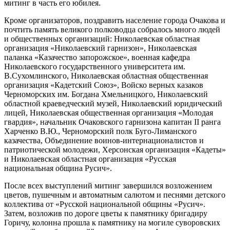
митинг в часть его юбилея.
Кроме организаторов, поздравить население города Очакова и
почтить память великого полководца собралось много людей
и общественных организаций: Николаевская областная
организация «Николаевский гарнизон», Николаевская
паланка «Казачество запорожское», военная кафедра
Николаевского государственного университета им.
В.Сухомлинского, Николаевская областная общественная
организация «Кадетский Союз», Войско верных казаков
Черноморских им. Богдана Хмельницкого, Николаевский
областной краеведческий музей, Николаевский юридический
лицей, Николаевская общественная организация «Молодая
гвардия», начальник Очаковского гарнизона капитан II ранга
Харченко В.Ю., Черноморский полк Буго-Лиманского
казачества, Объединение воинов-интернационалистов и
патриотической молодежи, Херсонская организация «Кадеты»
и Николаевская областная организация «Русская
национальная община Русич».
После всех выступлений митинг завершился возложением
цветов, пушечным и автоматным салютом и песнями детского
коллектива от «Русской национальной общины «Русич».
Затем, возложив по дороге цветы к памятнику бригадиру
Горичу, колонна прошла к памятнику на могиле суворовских