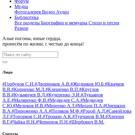
Форум
Медиа
Фотогалерея
Видео
Аудио
Библиотека
Все разделы
Биографии и мемуары
Стихи и песни
Разное
Алые погоны, юные сердца,
пронесём по жизни, с честью до конца!
Люди
#Горбунов С.Н.
#Дворников А.В.
#Жидраков Ю.Б.
#Квачков
В.В.
#Кириенко М.Л.
#Клещенко В.П.
#Круглов
В.В.
#Кузьмичев В.Д.
#Кучеренко Э.И.
#Лукьянов
А.Е.
#Маляренко Ф.В.
#Медведев С.А.
#Медведев
С.Ю.
#Меликов И.В.
#Миненко А.Т.
#Михин П.А.
#Орешкин
В.А.
#Пироженко А.А.
#Поляков М.Ф.
#Рэцой А.Д.
#Самойлова
Л.Г.
#Топорков С.И.
#Трошин А.К.
#Турчанов В.М.
#Хренин
В.Г.
#Чайка Н.Н.
#Черненок П.Н.
#Щербович В.М.
Статусы