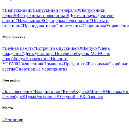
#Выпускники
#Выпускники генералы
#Выпускники
Герои
#Выпускники полковники
#Деятели наук
#Деятели
спорта
#Начальники
#Офицеры
#Персоналии
#Поэты и
писатели
#Преподаватели
#Спортсмены
#Старшины
#Управлени
Мероприятия
#Вечная память
#Встречи выпускников
#Выпуск
#День
рождения
#День училища
#Интервью
#Кубок МСНС по
волейболу
#Назначения
#Новости
УСВУ
#Объявления
#Помянем
#Праздники
#Реформы
#Скорбные
вести
#Спортивные мероприятия
География
#Благовещенск
#Владивосток
#Киев
#Курск
#Минск
#Москва
#Ни
Петербург
#Тула
#Ульяновск
#Уссурийск
#Хабаровск
Место
#Училище