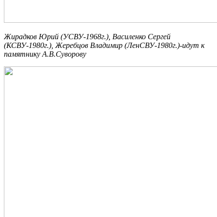
Жирадков Юрий (УСВУ-1968г.), Василенко Сергей
(КСВУ-1980г.), Жеребцов Владимир (ЛенСВУ-1980г.)-идут к
памятнику А.В.Суворову