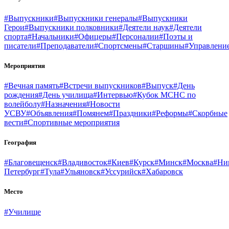
#Выпускники
#Выпускники генералы
#Выпускники
Герои
#Выпускники полковники
#Деятели наук
#Деятели
спорта
#Начальники
#Офицеры
#Персоналии
#Поэты и
писатели
#Преподаватели
#Спортсмены
#Старшины
#Управлени
Мероприятия
#Вечная память
#Встречи выпускников
#Выпуск
#День
рождения
#День училища
#Интервью
#Кубок МСНС по
волейболу
#Назначения
#Новости
УСВУ
#Объявления
#Помянем
#Праздники
#Реформы
#Скорбные
вести
#Спортивные мероприятия
География
#Благовещенск
#Владивосток
#Киев
#Курск
#Минск
#Москва
#Ни
Петербург
#Тула
#Ульяновск
#Уссурийск
#Хабаровск
Место
#Училище