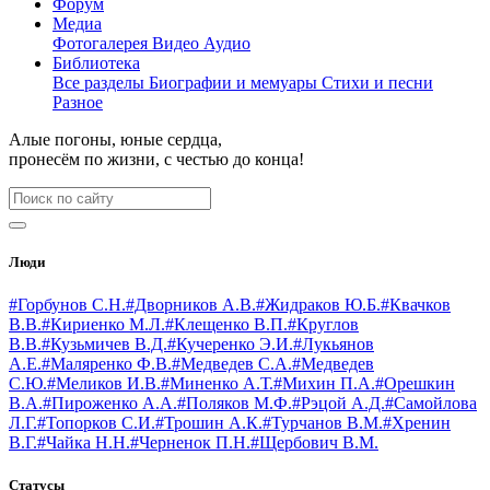
Форум
Медиа
Фотогалерея
Видео
Аудио
Библиотека
Все разделы
Биографии и мемуары
Стихи и песни
Разное
Алые погоны, юные сердца,
пронесём по жизни, с честью до конца!
Люди
#Горбунов С.Н.
#Дворников А.В.
#Жидраков Ю.Б.
#Квачков
В.В.
#Кириенко М.Л.
#Клещенко В.П.
#Круглов
В.В.
#Кузьмичев В.Д.
#Кучеренко Э.И.
#Лукьянов
А.Е.
#Маляренко Ф.В.
#Медведев С.А.
#Медведев
С.Ю.
#Меликов И.В.
#Миненко А.Т.
#Михин П.А.
#Орешкин
В.А.
#Пироженко А.А.
#Поляков М.Ф.
#Рэцой А.Д.
#Самойлова
Л.Г.
#Топорков С.И.
#Трошин А.К.
#Турчанов В.М.
#Хренин
В.Г.
#Чайка Н.Н.
#Черненок П.Н.
#Щербович В.М.
Статусы