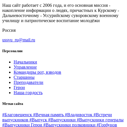
Наш сайт работает с 2006 года, и его основная миссия -
накопление информации о людях, причастных к Курскому -
Дальневосточному - Уссурийскому суворовскому военному
училищу и патриотическое воспитание молодёжи
Россия
ussvu_ru@mail.ru
Персоналии
Начальники
Управление
Командиры рот, взводов
Старшины
Преподаватели
Герои
Наша гордость
Метки сайта
#Благовещенск
#Вечная память
#Владивосток
#Встречи
выпускников
#Выпуск
#Выпускники
#Выпускники генералы
#Выпускники Герои
#Выпускники полковники
#Горбунов