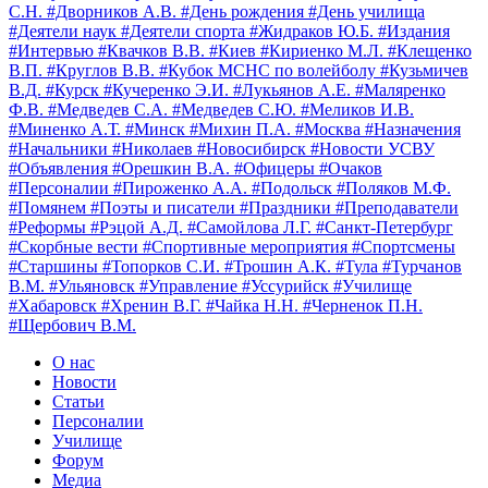
С.Н.
#Дворников А.В.
#День рождения
#День училища
#Деятели наук
#Деятели спорта
#Жидраков Ю.Б.
#Издания
#Интервью
#Квачков В.В.
#Киев
#Кириенко М.Л.
#Клещенко
В.П.
#Круглов В.В.
#Кубок МСНС по волейболу
#Кузьмичев
В.Д.
#Курск
#Кучеренко Э.И.
#Лукьянов А.Е.
#Маляренко
Ф.В.
#Медведев С.А.
#Медведев С.Ю.
#Меликов И.В.
#Миненко А.Т.
#Минск
#Михин П.А.
#Москва
#Назначения
#Начальники
#Николаев
#Новосибирск
#Новости УСВУ
#Объявления
#Орешкин В.А.
#Офицеры
#Очаков
#Персоналии
#Пироженко А.А.
#Подольск
#Поляков М.Ф.
#Помянем
#Поэты и писатели
#Праздники
#Преподаватели
#Реформы
#Рэцой А.Д.
#Самойлова Л.Г.
#Санкт-Петербург
#Скорбные вести
#Спортивные мероприятия
#Спортсмены
#Старшины
#Топорков С.И.
#Трошин А.К.
#Тула
#Турчанов
В.М.
#Ульяновск
#Управление
#Уссурийск
#Училище
#Хабаровск
#Хренин В.Г.
#Чайка Н.Н.
#Черненок П.Н.
#Щербович В.М.
О нас
Новости
Статьи
Персоналии
Училище
Форум
Медиа