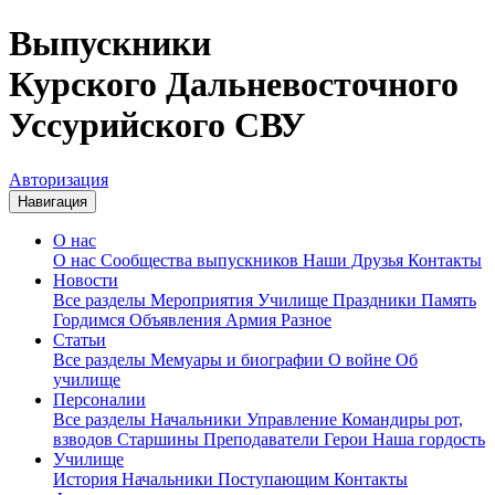
Выпускники
Курского Дальневосточного
Уссурийского СВУ
Авторизация
Навигация
О нас
О нас
Сообщества выпускников
Наши Друзья
Контакты
Новости
Все разделы
Мероприятия
Училище
Праздники
Память
Гордимся
Объявления
Армия
Разное
Статьи
Все разделы
Мемуары и биографии
О войне
Об
училище
Персоналии
Все разделы
Начальники
Управление
Командиры рот,
взводов
Старшины
Преподаватели
Герои
Наша гордость
Училище
История
Начальники
Поступающим
Контакты