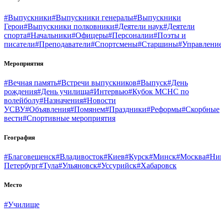
#Выпускники
#Выпускники генералы
#Выпускники
Герои
#Выпускники полковники
#Деятели наук
#Деятели
спорта
#Начальники
#Офицеры
#Персоналии
#Поэты и
писатели
#Преподаватели
#Спортсмены
#Старшины
#Управлени
Мероприятия
#Вечная память
#Встречи выпускников
#Выпуск
#День
рождения
#День училища
#Интервью
#Кубок МСНС по
волейболу
#Назначения
#Новости
УСВУ
#Объявления
#Помянем
#Праздники
#Реформы
#Скорбные
вести
#Спортивные мероприятия
География
#Благовещенск
#Владивосток
#Киев
#Курск
#Минск
#Москва
#Ни
Петербург
#Тула
#Ульяновск
#Уссурийск
#Хабаровск
Место
#Училище