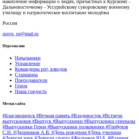
накопление информации о людях, причастных к Курскому -
Дальневосточному - Уссурийскому суворовскому военному
училищу и патриотическое воспитание молодёжи
Россия
ussvu_ru@mail.ru
Персоналии
Начальники
Управление
Командиры рот, взводов
Старшины
Преподаватели
Герои
Наша гордость
Метки сайта
#Благовещенск
#Вечная память
#Владивосток
#Встречи
выпускников
#Выпуск
#Выпускники
#Выпускники генералы
#Выпускники Герои
#Выпускники полковники
#Горбунов
С.Н.
#Дворников А.В.
#День рождения
#День училища
#Деятели наук
#Деятели спорта
#Жидраков Ю.Б.
#Издания