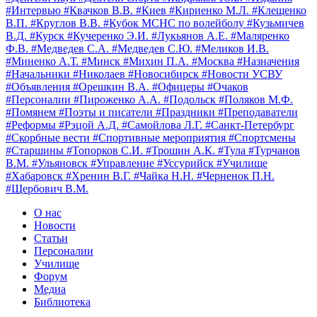
#Интервью
#Квачков В.В.
#Киев
#Кириенко М.Л.
#Клещенко
В.П.
#Круглов В.В.
#Кубок МСНС по волейболу
#Кузьмичев
В.Д.
#Курск
#Кучеренко Э.И.
#Лукьянов А.Е.
#Маляренко
Ф.В.
#Медведев С.А.
#Медведев С.Ю.
#Меликов И.В.
#Миненко А.Т.
#Минск
#Михин П.А.
#Москва
#Назначения
#Начальники
#Николаев
#Новосибирск
#Новости УСВУ
#Объявления
#Орешкин В.А.
#Офицеры
#Очаков
#Персоналии
#Пироженко А.А.
#Подольск
#Поляков М.Ф.
#Помянем
#Поэты и писатели
#Праздники
#Преподаватели
#Реформы
#Рэцой А.Д.
#Самойлова Л.Г.
#Санкт-Петербург
#Скорбные вести
#Спортивные мероприятия
#Спортсмены
#Старшины
#Топорков С.И.
#Трошин А.К.
#Тула
#Турчанов
В.М.
#Ульяновск
#Управление
#Уссурийск
#Училище
#Хабаровск
#Хренин В.Г.
#Чайка Н.Н.
#Черненок П.Н.
#Щербович В.М.
О нас
Новости
Статьи
Персоналии
Училище
Форум
Медиа
Библиотека