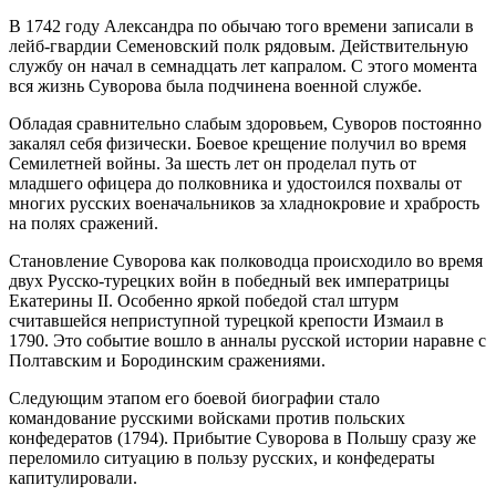
В 1742 году Александра по обычаю того времени записали в
лейб-гвардии Семеновский полк рядовым. Действительную
службу он начал в семнадцать лет капралом. С этого момента
вся жизнь Суворова была подчинена военной службе.
Обладая сравнительно слабым здоровьем, Суворов постоянно
закалял себя физически. Боевое крещение получил во время
Семилетней войны. За шесть лет он проделал путь от
младшего офицера до полковника и удостоился похвалы от
многих русских военачальников за хладнокровие и храбрость
на полях сражений.
Становление Суворова как полководца происходило во время
двух Русско-турецких войн в победный век императрицы
Екатерины II. Особенно яркой победой стал штурм
считавшейся неприступной турецкой крепости Измаил в
1790. Это событие вошло в анналы русской истории наравне с
Полтавским и Бородинским сражениями.
Следующим этапом его боевой биографии стало
командование русскими войсками против польских
конфедератов (1794). Прибытие Суворова в Польшу сразу же
переломило ситуацию в пользу русских, и конфедераты
капитулировали.