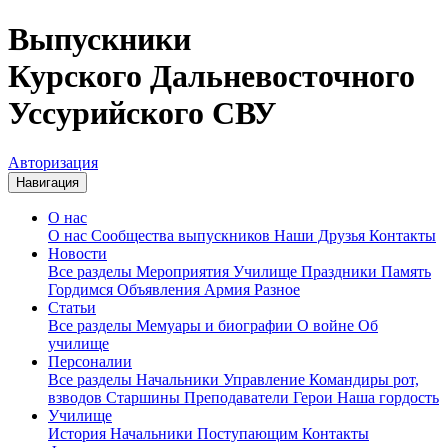
Выпускники
Курского Дальневосточного
Уссурийского СВУ
Авторизация
Навигация
О нас
О нас
Сообщества выпускников
Наши Друзья
Контакты
Новости
Все разделы
Мероприятия
Училище
Праздники
Память
Гордимся
Объявления
Армия
Разное
Статьи
Все разделы
Мемуары и биографии
О войне
Об
училище
Персоналии
Все разделы
Начальники
Управление
Командиры рот,
взводов
Старшины
Преподаватели
Герои
Наша гордость
Училище
История
Начальники
Поступающим
Контакты