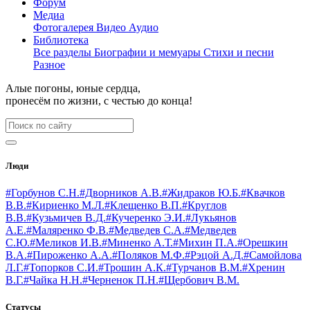
Форум
Медиа
Фотогалерея
Видео
Аудио
Библиотека
Все разделы
Биографии и мемуары
Стихи и песни
Разное
Алые погоны, юные сердца,
пронесём по жизни, с честью до конца!
Люди
#Горбунов С.Н.
#Дворников А.В.
#Жидраков Ю.Б.
#Квачков
В.В.
#Кириенко М.Л.
#Клещенко В.П.
#Круглов
В.В.
#Кузьмичев В.Д.
#Кучеренко Э.И.
#Лукьянов
А.Е.
#Маляренко Ф.В.
#Медведев С.А.
#Медведев
С.Ю.
#Меликов И.В.
#Миненко А.Т.
#Михин П.А.
#Орешкин
В.А.
#Пироженко А.А.
#Поляков М.Ф.
#Рэцой А.Д.
#Самойлова
Л.Г.
#Топорков С.И.
#Трошин А.К.
#Турчанов В.М.
#Хренин
В.Г.
#Чайка Н.Н.
#Черненок П.Н.
#Щербович В.М.
Статусы