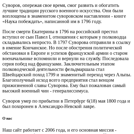
Суворов, опережая свое время, смог развить и обогатить
лучшие традиции русского военного искусства. Они были
воплощены в знаменитом суворовском наставлении - книге
«Наука побеждать», написанной им в 1796 году.
После смерти Екатерины в 1796 на российский престол
вступил ее сын Павел I, отношения с которым у полководца
складывались непросто. В 1797 Суворова отправили в ссылку
в имение Кончанское. Но после обострения политической
обстановки в Европе и успехов французской армии о старом
военачальнике вспомнили и вернули на службу. Последовала
серия побед над французами. Заключительным этапом
полководческой деятельности фельдмаршала стал
Швейцарский поход 1799 и знаменитый переход через Альпы.
Благополучный исход всего предприятия стал венцом
прижизненной славы Суворова. Ему был пожалован самый
высокий военный чин - генералиссимуса.
Суворов умер по прибытии в Петербург 6(18) мая 1800 года и
был похоронен в Александро-Невской лавре.
О нас
Наш сайт работает с 2006 года, и его основная миссия -