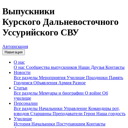
Выпускники
Курского Дальневосточного
Уссурийского СВУ
Авторизация
Навигация
О нас
О нас
Сообщества выпускников
Наши Друзья
Контакты
Новости
Все разделы
Мероприятия
Училище
Праздники
Память
Гордимся
Объявления
Армия
Разное
Статьи
Все разделы
Мемуары и биографии
О войне
Об
училище
Персоналии
Все разделы
Начальники
Управление
Командиры рот,
взводов
Старшины
Преподаватели
Герои
Наша гордость
Училище
История
Начальники
Поступающим
Контакты