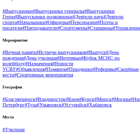
#Выпускники
#Выпускники генералы
#Выпускники
Герои
#Выпускники полковники
#Деятели наук
#Деятели
спорта
#Начальники
#Офицеры
#Персоналии
#Поэты и
писатели
#Преподаватели
#Спортсмены
#Старшины
#Управлени
Мероприятия
#Вечная память
#Встречи выпускников
#Выпуск
#День
рождения
#День училища
#Интервью
#Кубок МСНС по
волейболу
#Назначения
#Новости
УСВУ
#Объявления
#Помянем
#Праздники
#Реформы
#Скорбные
вести
#Спортивные мероприятия
География
#Благовещенск
#Владивосток
#Киев
#Курск
#Минск
#Москва
#Ни
Петербург
#Тула
#Ульяновск
#Уссурийск
#Хабаровск
Место
#Училище