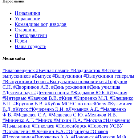
Персоналии
Начальники
Управление
Командиры рот, взводов
Старшины
Преподаватели
Герои
Наша гордость
Метки сайта
#Благовещенск
#Вечная память
#Владивосток
#Встречи
выпускников
#Выпуск
#Выпускники
#Выпускники генералы
#Выпускники Герои
#Выпускники полковники
#Горбунов
С.Н.
#Дворников А.В.
#День рождения
#День училища
#Деятели наук
#Деятели спорта
#Жидраков Ю.Б.
#Издания
#Интервью
#Квачков В.В.
#Киев
#Кириенко М.Л.
#Клещенко
В.П.
#Круглов В.В.
#Кубок МСНС по волейболу
#Кузьмичев
В.Д.
#Курск
#Кучеренко Э.И.
#Лукьянов А.Е.
#Маляренко
Ф.В.
#Медведев С.А.
#Медведев С.Ю.
#Меликов И.В.
#Миненко А.Т.
#Минск
#Михин П.А.
#Москва
#Назначения
#Начальники
#Николаев
#Новосибирск
#Новости УСВУ
#Объявления
#Орешкин В.А.
#Офицеры
#Очаков
#Персоналии
#Пироженко А.А.
#Подольск
#Поляков М.Ф.