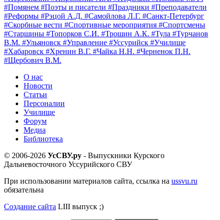
#Помянем
#Поэты и писатели
#Праздники
#Преподаватели
#Реформы
#Рэцой А.Д.
#Самойлова Л.Г.
#Санкт-Петербург
#Скорбные вести
#Спортивные мероприятия
#Спортсмены
#Старшины
#Топорков С.И.
#Трошин А.К.
#Тула
#Турчанов
В.М.
#Ульяновск
#Управление
#Уссурийск
#Училище
#Хабаровск
#Хренин В.Г.
#Чайка Н.Н.
#Черненок П.Н.
#Щербович В.М.
О нас
Новости
Статьи
Персоналии
Училище
Форум
Медиа
Библиотека
© 2006-2026
УсСВУ.ру
- Выпускники Курского
Дальневосточного Уссурийского СВУ
При использовании материалов сайта, ссылка на
ussvu.ru
обязательна
Создание сайта
LIII выпуск ;)