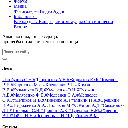
Форум
Медиа
Фотогалерея
Видео
Аудио
Библиотека
Все разделы
Биографии и мемуары
Стихи и песни
Разное
Алые погоны, юные сердца,
пронесём по жизни, с честью до конца!
Люди
#Горбунов С.Н.
#Дворников А.В.
#Жидраков Ю.Б.
#Квачков
В.В.
#Кириенко М.Л.
#Клещенко В.П.
#Круглов
В.В.
#Кузьмичев В.Д.
#Кучеренко Э.И.
#Лукьянов
А.Е.
#Маляренко Ф.В.
#Медведев С.А.
#Медведев
С.Ю.
#Меликов И.В.
#Миненко А.Т.
#Михин П.А.
#Орешкин
В.А.
#Пироженко А.А.
#Поляков М.Ф.
#Рэцой А.Д.
#Самойлова
Л.Г.
#Топорков С.И.
#Трошин А.К.
#Турчанов В.М.
#Хренин
В.Г.
#Чайка Н.Н.
#Черненок П.Н.
#Щербович В.М.
Статусы