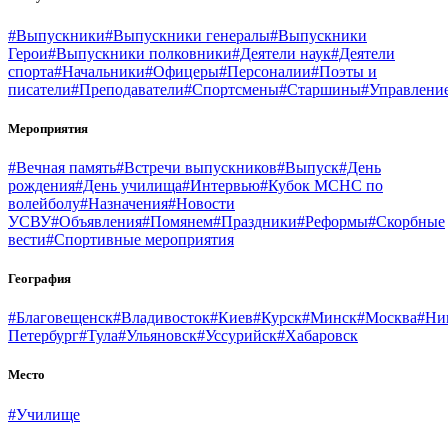
#Выпускники
#Выпускники генералы
#Выпускники
Герои
#Выпускники полковники
#Деятели наук
#Деятели
спорта
#Начальники
#Офицеры
#Персоналии
#Поэты и
писатели
#Преподаватели
#Спортсмены
#Старшины
#Управлени
Мероприятия
#Вечная память
#Встречи выпускников
#Выпуск
#День
рождения
#День училища
#Интервью
#Кубок МСНС по
волейболу
#Назначения
#Новости
УСВУ
#Объявления
#Помянем
#Праздники
#Реформы
#Скорбные
вести
#Спортивные мероприятия
География
#Благовещенск
#Владивосток
#Киев
#Курск
#Минск
#Москва
#Ни
Петербург
#Тула
#Ульяновск
#Уссурийск
#Хабаровск
Место
#Училище