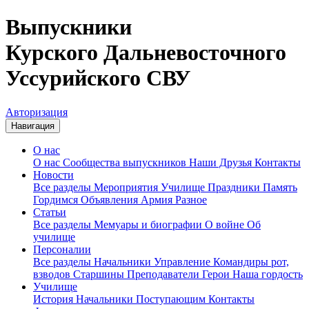
Выпускники
Курского Дальневосточного
Уссурийского СВУ
Авторизация
Навигация
О нас
О нас
Сообщества выпускников
Наши Друзья
Контакты
Новости
Все разделы
Мероприятия
Училище
Праздники
Память
Гордимся
Объявления
Армия
Разное
Статьи
Все разделы
Мемуары и биографии
О войне
Об
училище
Персоналии
Все разделы
Начальники
Управление
Командиры рот,
взводов
Старшины
Преподаватели
Герои
Наша гордость
Училище
История
Начальники
Поступающим
Контакты