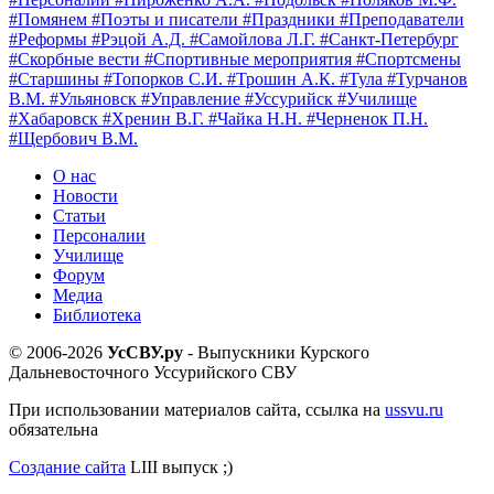
#Помянем
#Поэты и писатели
#Праздники
#Преподаватели
#Реформы
#Рэцой А.Д.
#Самойлова Л.Г.
#Санкт-Петербург
#Скорбные вести
#Спортивные мероприятия
#Спортсмены
#Старшины
#Топорков С.И.
#Трошин А.К.
#Тула
#Турчанов
В.М.
#Ульяновск
#Управление
#Уссурийск
#Училище
#Хабаровск
#Хренин В.Г.
#Чайка Н.Н.
#Черненок П.Н.
#Щербович В.М.
О нас
Новости
Статьи
Персоналии
Училище
Форум
Медиа
Библиотека
© 2006-2026
УсСВУ.ру
- Выпускники Курского
Дальневосточного Уссурийского СВУ
При использовании материалов сайта, ссылка на
ussvu.ru
обязательна
Создание сайта
LIII выпуск ;)