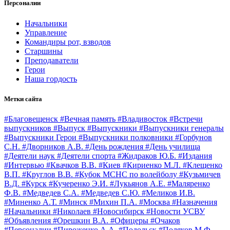
Персоналии
Начальники
Управление
Командиры рот, взводов
Старшины
Преподаватели
Герои
Наша гордость
Метки сайта
#Благовещенск
#Вечная память
#Владивосток
#Встречи
выпускников
#Выпуск
#Выпускники
#Выпускники генералы
#Выпускники Герои
#Выпускники полковники
#Горбунов
С.Н.
#Дворников А.В.
#День рождения
#День училища
#Деятели наук
#Деятели спорта
#Жидраков Ю.Б.
#Издания
#Интервью
#Квачков В.В.
#Киев
#Кириенко М.Л.
#Клещенко
В.П.
#Круглов В.В.
#Кубок МСНС по волейболу
#Кузьмичев
В.Д.
#Курск
#Кучеренко Э.И.
#Лукьянов А.Е.
#Маляренко
Ф.В.
#Медведев С.А.
#Медведев С.Ю.
#Меликов И.В.
#Миненко А.Т.
#Минск
#Михин П.А.
#Москва
#Назначения
#Начальники
#Николаев
#Новосибирск
#Новости УСВУ
#Объявления
#Орешкин В.А.
#Офицеры
#Очаков
#Персоналии
#Пироженко А.А.
#Подольск
#Поляков М.Ф.