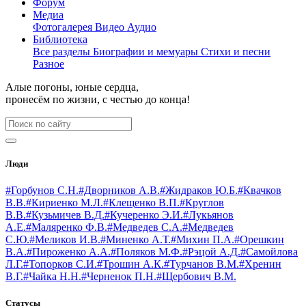
Форум
Медиа
Фотогалерея
Видео
Аудио
Библиотека
Все разделы
Биографии и мемуары
Стихи и песни
Разное
Алые погоны, юные сердца,
пронесём по жизни, с честью до конца!
Люди
#Горбунов С.Н.
#Дворников А.В.
#Жидраков Ю.Б.
#Квачков
В.В.
#Кириенко М.Л.
#Клещенко В.П.
#Круглов
В.В.
#Кузьмичев В.Д.
#Кучеренко Э.И.
#Лукьянов
А.Е.
#Маляренко Ф.В.
#Медведев С.А.
#Медведев
С.Ю.
#Меликов И.В.
#Миненко А.Т.
#Михин П.А.
#Орешкин
В.А.
#Пироженко А.А.
#Поляков М.Ф.
#Рэцой А.Д.
#Самойлова
Л.Г.
#Топорков С.И.
#Трошин А.К.
#Турчанов В.М.
#Хренин
В.Г.
#Чайка Н.Н.
#Черненок П.Н.
#Щербович В.М.
Статусы