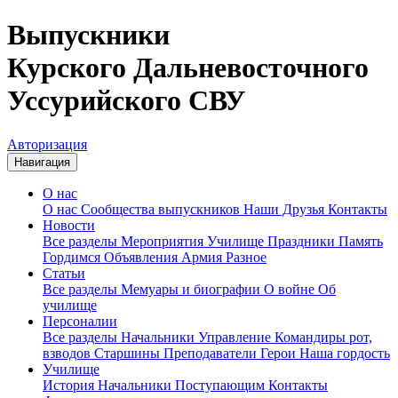
Выпускники
Курского Дальневосточного
Уссурийского СВУ
Авторизация
Навигация
О нас
О нас
Сообщества выпускников
Наши Друзья
Контакты
Новости
Все разделы
Мероприятия
Училище
Праздники
Память
Гордимся
Объявления
Армия
Разное
Статьи
Все разделы
Мемуары и биографии
О войне
Об
училище
Персоналии
Все разделы
Начальники
Управление
Командиры рот,
взводов
Старшины
Преподаватели
Герои
Наша гордость
Училище
История
Начальники
Поступающим
Контакты