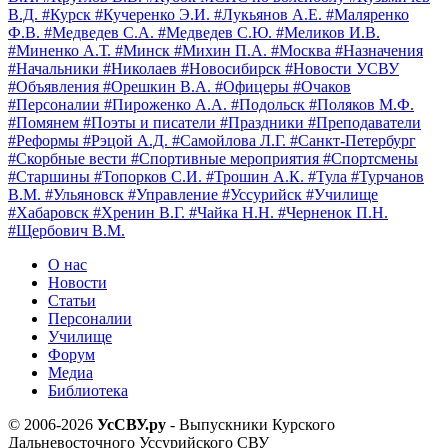
В.Д.
#Курск
#Кучеренко Э.И.
#Лукьянов А.Е.
#Маляренко
Ф.В.
#Медведев С.А.
#Медведев С.Ю.
#Меликов И.В.
#Миненко А.Т.
#Минск
#Михин П.А.
#Москва
#Назначения
#Начальники
#Николаев
#Новосибирск
#Новости УСВУ
#Объявления
#Орешкин В.А.
#Офицеры
#Очаков
#Персоналии
#Пироженко А.А.
#Подольск
#Поляков М.Ф.
#Помянем
#Поэты и писатели
#Праздники
#Преподаватели
#Реформы
#Рэцой А.Д.
#Самойлова Л.Г.
#Санкт-Петербург
#Скорбные вести
#Спортивные мероприятия
#Спортсмены
#Старшины
#Топорков С.И.
#Трошин А.К.
#Тула
#Турчанов
В.М.
#Ульяновск
#Управление
#Уссурийск
#Училище
#Хабаровск
#Хренин В.Г.
#Чайка Н.Н.
#Черненок П.Н.
#Щербович В.М.
О нас
Новости
Статьи
Персоналии
Училище
Форум
Медиа
Библиотека
© 2006-2026
УсСВУ.ру
- Выпускники Курского
Дальневосточного Уссурийского СВУ