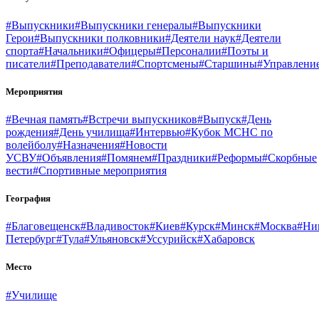
#Выпускники
#Выпускники генералы
#Выпускники
Герои
#Выпускники полковники
#Деятели наук
#Деятели
спорта
#Начальники
#Офицеры
#Персоналии
#Поэты и
писатели
#Преподаватели
#Спортсмены
#Старшины
#Управлени
Мероприятия
#Вечная память
#Встречи выпускников
#Выпуск
#День
рождения
#День училища
#Интервью
#Кубок МСНС по
волейболу
#Назначения
#Новости
УСВУ
#Объявления
#Помянем
#Праздники
#Реформы
#Скорбные
вести
#Спортивные мероприятия
География
#Благовещенск
#Владивосток
#Киев
#Курск
#Минск
#Москва
#Ни
Петербург
#Тула
#Ульяновск
#Уссурийск
#Хабаровск
Место
#Училище