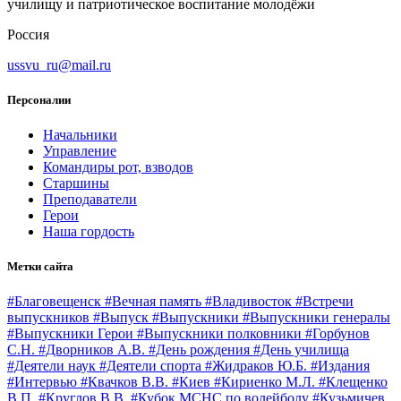
училищу и патриотическое воспитание молодёжи
Россия
ussvu_ru@mail.ru
Персоналии
Начальники
Управление
Командиры рот, взводов
Старшины
Преподаватели
Герои
Наша гордость
Метки сайта
#Благовещенск
#Вечная память
#Владивосток
#Встречи
выпускников
#Выпуск
#Выпускники
#Выпускники генералы
#Выпускники Герои
#Выпускники полковники
#Горбунов
С.Н.
#Дворников А.В.
#День рождения
#День училища
#Деятели наук
#Деятели спорта
#Жидраков Ю.Б.
#Издания
#Интервью
#Квачков В.В.
#Киев
#Кириенко М.Л.
#Клещенко
В.П.
#Круглов В.В.
#Кубок МСНС по волейболу
#Кузьмичев