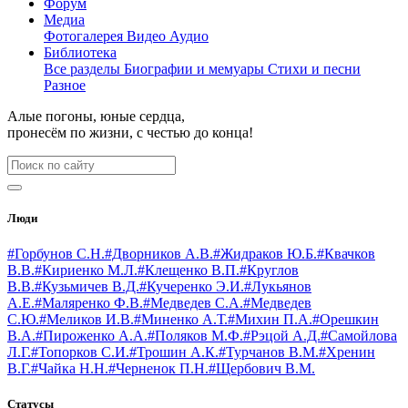
Форум
Медиа
Фотогалерея
Видео
Аудио
Библиотека
Все разделы
Биографии и мемуары
Стихи и песни
Разное
Алые погоны, юные сердца,
пронесём по жизни, с честью до конца!
Люди
#Горбунов С.Н.
#Дворников А.В.
#Жидраков Ю.Б.
#Квачков
В.В.
#Кириенко М.Л.
#Клещенко В.П.
#Круглов
В.В.
#Кузьмичев В.Д.
#Кучеренко Э.И.
#Лукьянов
А.Е.
#Маляренко Ф.В.
#Медведев С.А.
#Медведев
С.Ю.
#Меликов И.В.
#Миненко А.Т.
#Михин П.А.
#Орешкин
В.А.
#Пироженко А.А.
#Поляков М.Ф.
#Рэцой А.Д.
#Самойлова
Л.Г.
#Топорков С.И.
#Трошин А.К.
#Турчанов В.М.
#Хренин
В.Г.
#Чайка Н.Н.
#Черненок П.Н.
#Щербович В.М.
Статусы