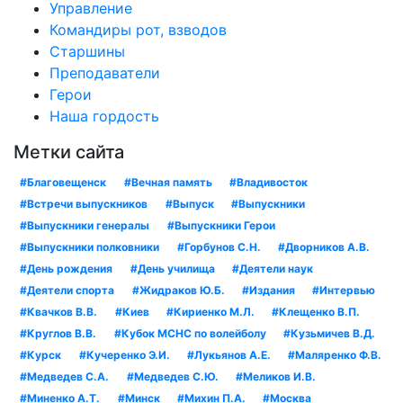
Управление
Командиры рот, взводов
Старшины
Преподаватели
Герои
Наша гордость
Метки сайта
#Благовещенск
#Вечная память
#Владивосток
#Встречи выпускников
#Выпуск
#Выпускники
#Выпускники генералы
#Выпускники Герои
#Выпускники полковники
#Горбунов С.Н.
#Дворников А.В.
#День рождения
#День училища
#Деятели наук
#Деятели спорта
#Жидраков Ю.Б.
#Издания
#Интервью
#Квачков В.В.
#Киев
#Кириенко М.Л.
#Клещенко В.П.
#Круглов В.В.
#Кубок МСНС по волейболу
#Кузьмичев В.Д.
#Курск
#Кучеренко Э.И.
#Лукьянов А.Е.
#Маляренко Ф.В.
#Медведев С.А.
#Медведев С.Ю.
#Меликов И.В.
#Миненко А.Т.
#Минск
#Михин П.А.
#Москва