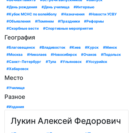
#День рождения
#День училища
#Интервью
#Кубок МСНС по волейболу
#Назначения
#Новости УСВУ
#Объявления
#Помянем
#Праздники
#Реформы
#Скорбные вести
#Спортивные мероприятия
География
#Благовещенск
#Владивосток
#Киев
#Курск
#Минск
#Москва
#Николаев
#Новосибирск
#Очаков
#Подольск
#Санкт-Петербург
#Тула
#Ульяновск
#Уссурийск
#Хабаровск
Место
#Училище
Разное
#Издания
Лукин Алексей Федорович