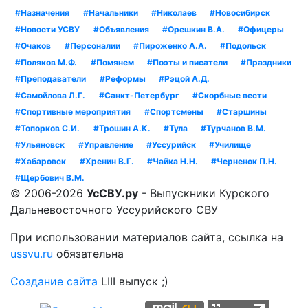
#Назначения
#Начальники
#Николаев
#Новосибирск
#Новости УСВУ
#Объявления
#Орешкин В.А.
#Офицеры
#Очаков
#Персоналии
#Пироженко А.А.
#Подольск
#Поляков М.Ф.
#Помянем
#Поэты и писатели
#Праздники
#Преподаватели
#Реформы
#Рэцой А.Д.
#Самойлова Л.Г.
#Санкт-Петербург
#Скорбные вести
#Спортивные мероприятия
#Спортсмены
#Старшины
#Топорков С.И.
#Трошин А.К.
#Тула
#Турчанов В.М.
#Ульяновск
#Управление
#Уссурийск
#Училище
#Хабаровск
#Хренин В.Г.
#Чайка Н.Н.
#Черненок П.Н.
#Щербович В.М.
© 2006-2026
УсСВУ.ру
- Выпускники Курского
Дальневосточного Уссурийского СВУ
При использовании материалов сайта, ссылка на
ussvu.ru
обязательна
Создание сайта
LIII выпуск ;)