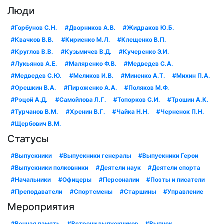
Люди
#Горбунов С.Н.
#Дворников А.В.
#Жидраков Ю.Б.
#Квачков В.В.
#Кириенко М.Л.
#Клещенко В.П.
#Круглов В.В.
#Кузьмичев В.Д.
#Кучеренко Э.И.
#Лукьянов А.Е.
#Маляренко Ф.В.
#Медведев С.А.
#Медведев С.Ю.
#Меликов И.В.
#Миненко А.Т.
#Михин П.А.
#Орешкин В.А.
#Пироженко А.А.
#Поляков М.Ф.
#Рэцой А.Д.
#Самойлова Л.Г.
#Топорков С.И.
#Трошин А.К.
#Турчанов В.М.
#Хренин В.Г.
#Чайка Н.Н.
#Черненок П.Н.
#Щербович В.М.
Статусы
#Выпускники
#Выпускники генералы
#Выпускники Герои
#Выпускники полковники
#Деятели наук
#Деятели спорта
#Начальники
#Офицеры
#Персоналии
#Поэты и писатели
#Преподаватели
#Спортсмены
#Старшины
#Управление
Мероприятия
#Вечная память
#Встречи выпускников
#Выпуск