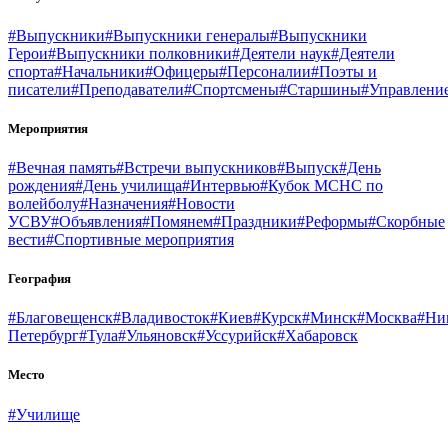
#Выпускники
#Выпускники генералы
#Выпускники
Герои
#Выпускники полковники
#Деятели наук
#Деятели
спорта
#Начальники
#Офицеры
#Персоналии
#Поэты и
писатели
#Преподаватели
#Спортсмены
#Старшины
#Управлени
Мероприятия
#Вечная память
#Встречи выпускников
#Выпуск
#День
рождения
#День училища
#Интервью
#Кубок МСНС по
волейболу
#Назначения
#Новости
УСВУ
#Объявления
#Помянем
#Праздники
#Реформы
#Скорбные
вести
#Спортивные мероприятия
География
#Благовещенск
#Владивосток
#Киев
#Курск
#Минск
#Москва
#Ни
Петербург
#Тула
#Ульяновск
#Уссурийск
#Хабаровск
Место
#Училище