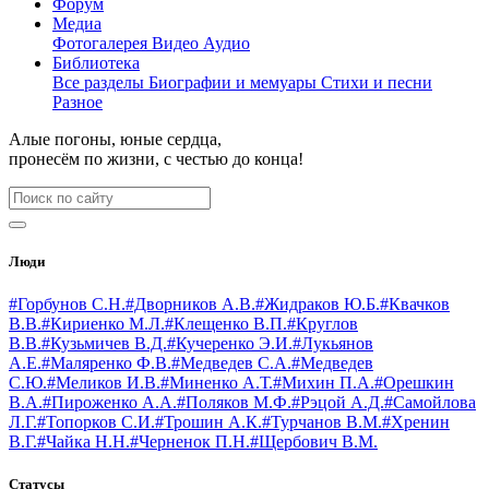
Форум
Медиа
Фотогалерея
Видео
Аудио
Библиотека
Все разделы
Биографии и мемуары
Стихи и песни
Разное
Алые погоны, юные сердца,
пронесём по жизни, с честью до конца!
Люди
#Горбунов С.Н.
#Дворников А.В.
#Жидраков Ю.Б.
#Квачков
В.В.
#Кириенко М.Л.
#Клещенко В.П.
#Круглов
В.В.
#Кузьмичев В.Д.
#Кучеренко Э.И.
#Лукьянов
А.Е.
#Маляренко Ф.В.
#Медведев С.А.
#Медведев
С.Ю.
#Меликов И.В.
#Миненко А.Т.
#Михин П.А.
#Орешкин
В.А.
#Пироженко А.А.
#Поляков М.Ф.
#Рэцой А.Д.
#Самойлова
Л.Г.
#Топорков С.И.
#Трошин А.К.
#Турчанов В.М.
#Хренин
В.Г.
#Чайка Н.Н.
#Черненок П.Н.
#Щербович В.М.
Статусы