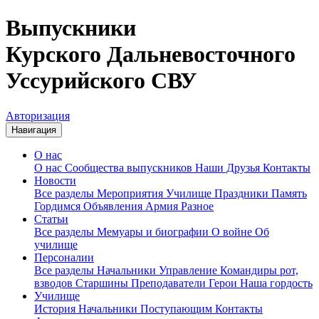
Выпускники
Курского Дальневосточного
Уссурийского СВУ
Авторизация
Навигация
О нас
О нас
Сообщества выпускников
Наши Друзья
Контакты
Новости
Все разделы
Мероприятия
Училище
Праздники
Память
Гордимся
Объявления
Армия
Разное
Статьи
Все разделы
Мемуары и биографии
О войне
Об
училище
Персоналии
Все разделы
Начальники
Управление
Командиры рот,
взводов
Старшины
Преподаватели
Герои
Наша гордость
Училище
История
Начальники
Поступающим
Контакты