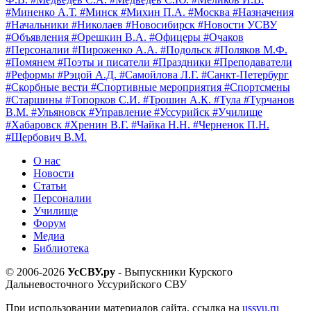
#Миненко А.Т.
#Минск
#Михин П.А.
#Москва
#Назначения
#Начальники
#Николаев
#Новосибирск
#Новости УСВУ
#Объявления
#Орешкин В.А.
#Офицеры
#Очаков
#Персоналии
#Пироженко А.А.
#Подольск
#Поляков М.Ф.
#Помянем
#Поэты и писатели
#Праздники
#Преподаватели
#Реформы
#Рэцой А.Д.
#Самойлова Л.Г.
#Санкт-Петербург
#Скорбные вести
#Спортивные мероприятия
#Спортсмены
#Старшины
#Топорков С.И.
#Трошин А.К.
#Тула
#Турчанов
В.М.
#Ульяновск
#Управление
#Уссурийск
#Училище
#Хабаровск
#Хренин В.Г.
#Чайка Н.Н.
#Черненок П.Н.
#Щербович В.М.
О нас
Новости
Статьи
Персоналии
Училище
Форум
Медиа
Библиотека
© 2006-2026
УсСВУ.ру
- Выпускники Курского
Дальневосточного Уссурийского СВУ
При использовании материалов сайта, ссылка на
ussvu.ru