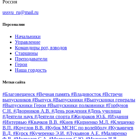
Россия
ussvu_ru@mail.ru
Персоналии
Начальники
Управление
Командиры рот, взводов
Старшины
Преподаватели
Герои
Наша гордость
Метки сайта
#Благовещенск
#Вечная память
#Владивосток
#Встречи
выпускников
#Выпуск
#Выпускники
#Выпускники генералы
#Выпускники Герои
#Выпускники полковники
#Горбунов
С.Н.
#Дворников А.В.
#День рождения
#День училища
#Деятели наук
#Деятели спорта
#Жидраков Ю.Б.
#Издания
#Интервью
#Квачков В.В.
#Киев
#Кириенко М.Л.
#Клещенко
В.П.
#Круглов В.В.
#Кубок МСНС по волейболу
#Кузьмичев
В.Д.
#Курск
#Кучеренко Э.И.
#Лукьянов А.Е.
#Маляренко
Ф.В.
#Медведев С.А.
#Медведев С.Ю.
#Меликов И.В.