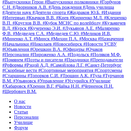
#Выпускники Герои
#Выпускники полковники
#Горбунов
С.Н.
#Дворников А.В.
#День рождения
#День училища
#Деятели наук
#Деятели спорта
#Жидраков Ю.Б.
#Издания
#Интервью
#Квачков В.В.
#Киев
#Кириенко М.Л.
#Клещенко
В.П.
#Круглов В.В.
#Кубок МСНС по волейболу
#Кузьмичев
В.Д.
#Курск
#Кучеренко Э.И.
#Лукьянов А.Е.
#Маляренко
Ф.В.
#Медведев С.А.
#Медведев С.Ю.
#Меликов И.В.
#Миненко А.Т.
#Минск
#Михин П.А.
#Москва
#Назначения
#Начальники
#Николаев
#Новосибирск
#Новости УСВУ
#Объявления
#Орешкин В.А.
#Офицеры
#Очаков
#Персоналии
#Пироженко А.А.
#Подольск
#Поляков М.Ф.
#Помянем
#Поэты и писатели
#Праздники
#Преподаватели
#Реформы
#Рэцой А.Д.
#Самойлова Л.Г.
#Санкт-Петербург
#Скорбные вести
#Спортивные мероприятия
#Спортсмены
#Старшины
#Топорков С.И.
#Трошин А.К.
#Тула
#Турчанов
В.М.
#Ульяновск
#Управление
#Уссурийск
#Училище
#Хабаровск
#Хренин В.Г.
#Чайка Н.Н.
#Черненок П.Н.
#Щербович В.М.
О нас
Новости
Статьи
Персоналии
Училище
Форум