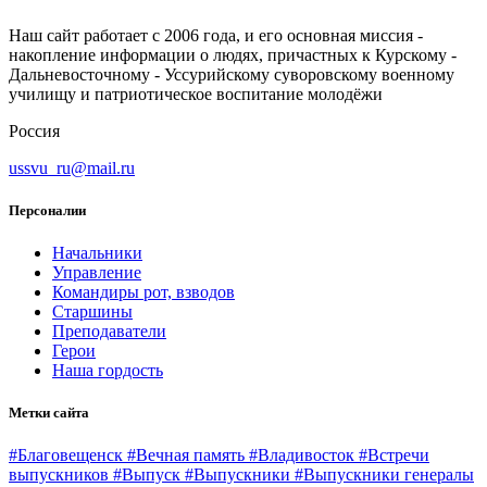
Наш сайт работает с 2006 года, и его основная миссия -
накопление информации о людях, причастных к Курскому -
Дальневосточному - Уссурийскому суворовскому военному
училищу и патриотическое воспитание молодёжи
Россия
ussvu_ru@mail.ru
Персоналии
Начальники
Управление
Командиры рот, взводов
Старшины
Преподаватели
Герои
Наша гордость
Метки сайта
#Благовещенск
#Вечная память
#Владивосток
#Встречи
выпускников
#Выпуск
#Выпускники
#Выпускники генералы