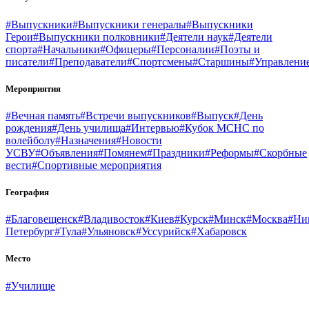
#Выпускники
#Выпускники генералы
#Выпускники
Герои
#Выпускники полковники
#Деятели наук
#Деятели
спорта
#Начальники
#Офицеры
#Персоналии
#Поэты и
писатели
#Преподаватели
#Спортсмены
#Старшины
#Управлени
Мероприятия
#Вечная память
#Встречи выпускников
#Выпуск
#День
рождения
#День училища
#Интервью
#Кубок МСНС по
волейболу
#Назначения
#Новости
УСВУ
#Объявления
#Помянем
#Праздники
#Реформы
#Скорбные
вести
#Спортивные мероприятия
География
#Благовещенск
#Владивосток
#Киев
#Курск
#Минск
#Москва
#Ни
Петербург
#Тула
#Ульяновск
#Уссурийск
#Хабаровск
Место
#Училище