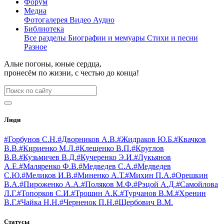
Форум
Медиа
Фотогалерея
Видео
Аудио
Библиотека
Все разделы
Биографии и мемуары
Стихи и песни
Разное
Алые погоны, юные сердца,
пронесём по жизни, с честью до конца!
Люди
#Горбунов С.Н.
#Дворников А.В.
#Жидраков Ю.Б.
#Квачков
В.В.
#Кириенко М.Л.
#Клещенко В.П.
#Круглов
В.В.
#Кузьмичев В.Д.
#Кучеренко Э.И.
#Лукьянов
А.Е.
#Маляренко Ф.В.
#Медведев С.А.
#Медведев
С.Ю.
#Меликов И.В.
#Миненко А.Т.
#Михин П.А.
#Орешкин
В.А.
#Пироженко А.А.
#Поляков М.Ф.
#Рэцой А.Д.
#Самойлова
Л.Г.
#Топорков С.И.
#Трошин А.К.
#Турчанов В.М.
#Хренин
В.Г.
#Чайка Н.Н.
#Черненок П.Н.
#Щербович В.М.
Статусы