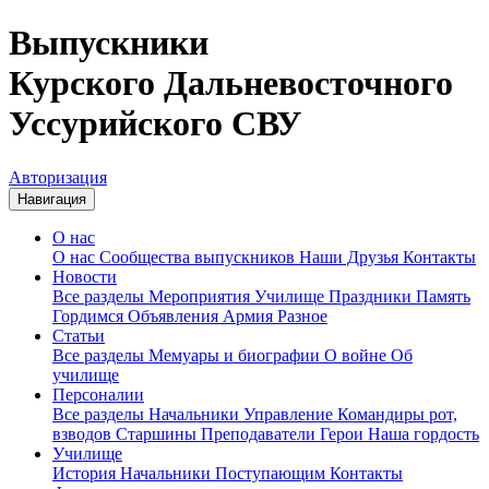
Выпускники
Курского Дальневосточного
Уссурийского СВУ
Авторизация
Навигация
О нас
О нас
Сообщества выпускников
Наши Друзья
Контакты
Новости
Все разделы
Мероприятия
Училище
Праздники
Память
Гордимся
Объявления
Армия
Разное
Статьи
Все разделы
Мемуары и биографии
О войне
Об
училище
Персоналии
Все разделы
Начальники
Управление
Командиры рот,
взводов
Старшины
Преподаватели
Герои
Наша гордость
Училище
История
Начальники
Поступающим
Контакты