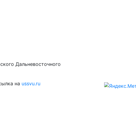
рского Дальневосточного
сылка на
ussvu.ru