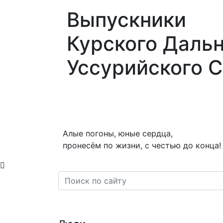
Выпускники
Курского Даль
Уссурийского 
О нас
Новости
Статьи
Перс
Алые погоны, юные сердца,
пронесём по жизни, с честью до конца!