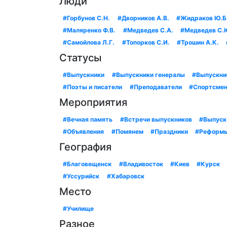
Люди
#Горбунов С.Н.
#Дворников А.В.
#Жидраков Ю.Б
#Маляренко Ф.В.
#Медведев С.А.
#Медведев С.
#Самойлова Л.Г.
#Топорков С.И.
#Трошин А.К.
Статусы
#Выпускники
#Выпускники генералы
#Выпускни
#Поэты и писатели
#Преподаватели
#Спортсме
Мероприятия
#Вечная память
#Встречи выпускников
#Выпуск
#Объявления
#Помянем
#Праздники
#Реформ
География
#Благовещенск
#Владивосток
#Киев
#Курск
#Уссурийск
#Хабаровск
Место
#Училище
Разное