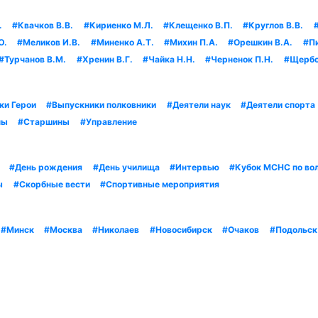
.
#Квачков В.В.
#Кириенко М.Л.
#Клещенко В.П.
#Круглов В.В.
Ю.
#Меликов И.В.
#Миненко А.Т.
#Михин П.А.
#Орешкин В.А.
#П
#Турчанов В.М.
#Хренин В.Г.
#Чайка Н.Н.
#Черненок П.Н.
#Щербо
ки Герои
#Выпускники полковники
#Деятели наук
#Деятели спорта
ны
#Старшины
#Управление
#День рождения
#День училища
#Интервью
#Кубок МСНС по во
ы
#Скорбные вести
#Спортивные мероприятия
#Минск
#Москва
#Николаев
#Новосибирск
#Очаков
#Подольск