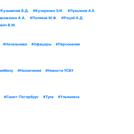
#Кузьмичев В.Д.
#Кучеренко Э.И.
#Лукьянов А.Е.
ироженко А.А.
#Поляков М.Ф.
#Рэцой А.Д.
вич В.М.
#Начальники
#Офицеры
#Персоналии
лейболу
#Назначения
#Новости УСВУ
#Санкт-Петербург
#Тула
#Ульяновск