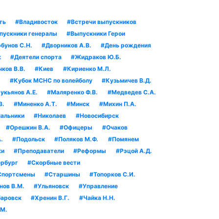
ть
#Владивосток
#Встречи выпускников
пускники генералы
#Выпускники Герои
бунов С.Н.
#Дворников А.В.
#День рождения
к
#Деятели спорта
#Жидраков Ю.Б.
ков В.В.
#Киев
#Кириенко М.Л.
.
#Кубок МСНС по волейболу
#Кузьмичев В.Д.
укьянов А.Е.
#Маляренко Ф.В.
#Медведев С.А.
В.
#Миненко А.Т.
#Минск
#Михин П.А.
альники
#Николаев
#Новосибирск
#Орешкин В.А.
#Офицеры
#Очаков
.
#Подольск
#Поляков М.Ф.
#Помянем
ки
#Преподаватели
#Реформы
#Рэцой А.Д.
рбург
#Скорбные вести
Спортсмены
#Старшины
#Топорков С.И.
нов В.М.
#Ульяновск
#Управление
аровск
#Хренин В.Г.
#Чайка Н.Н.
.М.