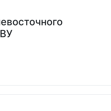
невосточного
СВУ
оналии
Училище
Форум
Медиа
Библиотека