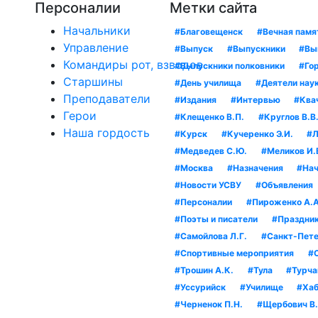
Персоналии
Метки сайта
Начальники
#Благовещенск
#Вечная памя
Управление
#Выпуск
#Выпускники
#Вы
Командиры рот, взводов
#Выпускники полковники
#Гор
Старшины
#День училища
#Деятели нау
Преподаватели
#Издания
#Интервью
#Квач
Герои
#Клещенко В.П.
#Круглов В.В
Наша гордость
#Курск
#Кучеренко Э.И.
#Л
#Медведев С.Ю.
#Меликов И.
#Москва
#Назначения
#Нач
#Новости УСВУ
#Объявления
#Персоналии
#Пироженко А.А
#Поэты и писатели
#Праздни
#Самойлова Л.Г.
#Санкт-Пете
#Спортивные мероприятия
#
#Трошин А.К.
#Тула
#Турча
#Уссурийск
#Училище
#Хаб
#Черненок П.Н.
#Щербович В