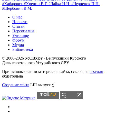
#Хабаровск
#Хренин В.Г.
#Чайка Н.Н.
#Черненок П.Н.
#Щербович В.М.
О нас
Новости
Статьи
Персоналии
Училище
Форум
Медиа
Библиотека
© 2006-2026
УсСВУ.ру
- Выпускники Курского
Дальневосточного Уссурийского СВУ
При использовании материалов сайта, ссылка на
ussvu.ru
обязательна
Создание сайта
LIII выпуск ;)