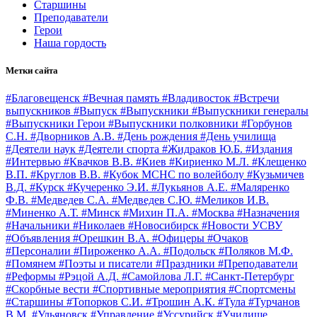
Старшины
Преподаватели
Герои
Наша гордость
Метки сайта
#Благовещенск
#Вечная память
#Владивосток
#Встречи
выпускников
#Выпуск
#Выпускники
#Выпускники генералы
#Выпускники Герои
#Выпускники полковники
#Горбунов
С.Н.
#Дворников А.В.
#День рождения
#День училища
#Деятели наук
#Деятели спорта
#Жидраков Ю.Б.
#Издания
#Интервью
#Квачков В.В.
#Киев
#Кириенко М.Л.
#Клещенко
В.П.
#Круглов В.В.
#Кубок МСНС по волейболу
#Кузьмичев
В.Д.
#Курск
#Кучеренко Э.И.
#Лукьянов А.Е.
#Маляренко
Ф.В.
#Медведев С.А.
#Медведев С.Ю.
#Меликов И.В.
#Миненко А.Т.
#Минск
#Михин П.А.
#Москва
#Назначения
#Начальники
#Николаев
#Новосибирск
#Новости УСВУ
#Объявления
#Орешкин В.А.
#Офицеры
#Очаков
#Персоналии
#Пироженко А.А.
#Подольск
#Поляков М.Ф.
#Помянем
#Поэты и писатели
#Праздники
#Преподаватели
#Реформы
#Рэцой А.Д.
#Самойлова Л.Г.
#Санкт-Петербург
#Скорбные вести
#Спортивные мероприятия
#Спортсмены
#Старшины
#Топорков С.И.
#Трошин А.К.
#Тула
#Турчанов
В.М.
#Ульяновск
#Управление
#Уссурийск
#Училище