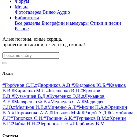
Форум
Медиа
Фотогалерея
Видео
Аудио
Библиотека
Все разделы
Биографии и мемуары
Стихи и песни
Разное
Алые погоны, юные сердца,
пронесём по жизни, с честью до конца!
Люди
#Горбунов С.Н.
#Дворников А.В.
#Жидраков Ю.Б.
#Квачков
В.В.
#Кириенко М.Л.
#Клещенко В.П.
#Круглов
В.В.
#Кузьмичев В.Д.
#Кучеренко Э.И.
#Лукьянов
А.Е.
#Маляренко Ф.В.
#Медведев С.А.
#Медведев
С.Ю.
#Меликов И.В.
#Миненко А.Т.
#Михин П.А.
#Орешкин
В.А.
#Пироженко А.А.
#Поляков М.Ф.
#Рэцой А.Д.
#Самойлова
Л.Г.
#Топорков С.И.
#Трошин А.К.
#Турчанов В.М.
#Хренин
В.Г.
#Чайка Н.Н.
#Черненок П.Н.
#Щербович В.М.
Статусы