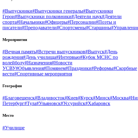
#Выпускники
#Выпускники генералы
#Выпускники
Герои
#Выпускники полковники
#Деятели наук
#Деятели
спорта
#Начальники
#Офицеры
#Персоналии
#Поэты и
писатели
#Преподаватели
#Спортсмены
#Старшины
#Управлени
Мероприятия
#Вечная память
#Встречи выпускников
#Выпуск
#День
рождения
#День училища
#Интервью
#Кубок МСНС по
волейболу
#Назначения
#Новости
УСВУ
#Объявления
#Помянем
#Праздники
#Реформы
#Скорбные
вести
#Спортивные мероприятия
География
#Благовещенск
#Владивосток
#Киев
#Курск
#Минск
#Москва
#Ни
Петербург
#Тула
#Ульяновск
#Уссурийск
#Хабаровск
Место
#Училище