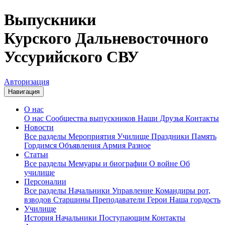
Выпускники
Курского Дальневосточного
Уссурийского СВУ
Авторизация
Навигация
О нас
О нас
Сообщества выпускников
Наши Друзья
Контакты
Новости
Все разделы
Мероприятия
Училище
Праздники
Память
Гордимся
Объявления
Армия
Разное
Статьи
Все разделы
Мемуары и биографии
О войне
Об
училище
Персоналии
Все разделы
Начальники
Управление
Командиры рот,
взводов
Старшины
Преподаватели
Герои
Наша гордость
Училище
История
Начальники
Поступающим
Контакты