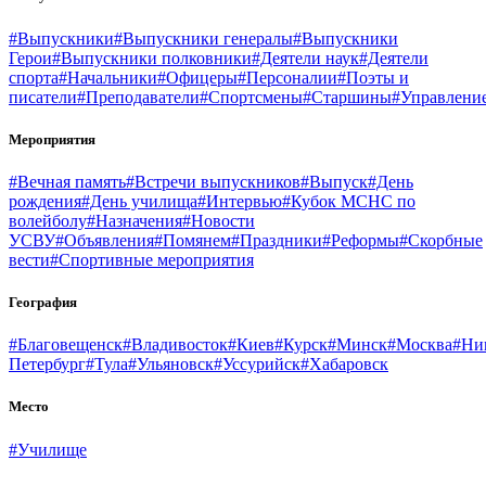
#Выпускники
#Выпускники генералы
#Выпускники
Герои
#Выпускники полковники
#Деятели наук
#Деятели
спорта
#Начальники
#Офицеры
#Персоналии
#Поэты и
писатели
#Преподаватели
#Спортсмены
#Старшины
#Управлени
Мероприятия
#Вечная память
#Встречи выпускников
#Выпуск
#День
рождения
#День училища
#Интервью
#Кубок МСНС по
волейболу
#Назначения
#Новости
УСВУ
#Объявления
#Помянем
#Праздники
#Реформы
#Скорбные
вести
#Спортивные мероприятия
География
#Благовещенск
#Владивосток
#Киев
#Курск
#Минск
#Москва
#Ни
Петербург
#Тула
#Ульяновск
#Уссурийск
#Хабаровск
Место
#Училище