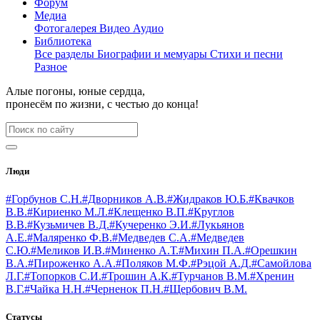
Форум
Медиа
Фотогалерея
Видео
Аудио
Библиотека
Все разделы
Биографии и мемуары
Стихи и песни
Разное
Алые погоны, юные сердца,
пронесём по жизни, с честью до конца!
Люди
#Горбунов С.Н.
#Дворников А.В.
#Жидраков Ю.Б.
#Квачков
В.В.
#Кириенко М.Л.
#Клещенко В.П.
#Круглов
В.В.
#Кузьмичев В.Д.
#Кучеренко Э.И.
#Лукьянов
А.Е.
#Маляренко Ф.В.
#Медведев С.А.
#Медведев
С.Ю.
#Меликов И.В.
#Миненко А.Т.
#Михин П.А.
#Орешкин
В.А.
#Пироженко А.А.
#Поляков М.Ф.
#Рэцой А.Д.
#Самойлова
Л.Г.
#Топорков С.И.
#Трошин А.К.
#Турчанов В.М.
#Хренин
В.Г.
#Чайка Н.Н.
#Черненок П.Н.
#Щербович В.М.
Статусы