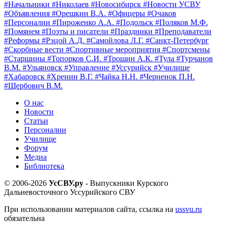
#Начальники
#Николаев
#Новосибирск
#Новости УСВУ
#Объявления
#Орешкин В.А.
#Офицеры
#Очаков
#Персоналии
#Пироженко А.А.
#Подольск
#Поляков М.Ф.
#Помянем
#Поэты и писатели
#Праздники
#Преподаватели
#Реформы
#Рэцой А.Д.
#Самойлова Л.Г.
#Санкт-Петербург
#Скорбные вести
#Спортивные мероприятия
#Спортсмены
#Старшины
#Топорков С.И.
#Трошин А.К.
#Тула
#Турчанов
В.М.
#Ульяновск
#Управление
#Уссурийск
#Училище
#Хабаровск
#Хренин В.Г.
#Чайка Н.Н.
#Черненок П.Н.
#Щербович В.М.
О нас
Новости
Статьи
Персоналии
Училище
Форум
Медиа
Библиотека
© 2006-2026
УсСВУ.ру
- Выпускники Курского
Дальневосточного Уссурийского СВУ
При использовании материалов сайта, ссылка на
ussvu.ru
обязательна