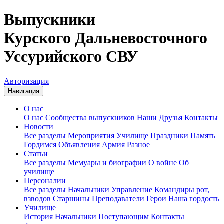
Выпускники
Курского Дальневосточного
Уссурийского СВУ
Авторизация
Навигация
О нас
О нас
Сообщества выпускников
Наши Друзья
Контакты
Новости
Все разделы
Мероприятия
Училище
Праздники
Память
Гордимся
Объявления
Армия
Разное
Статьи
Все разделы
Мемуары и биографии
О войне
Об
училище
Персоналии
Все разделы
Начальники
Управление
Командиры рот,
взводов
Старшины
Преподаватели
Герои
Наша гордость
Училище
История
Начальники
Поступающим
Контакты