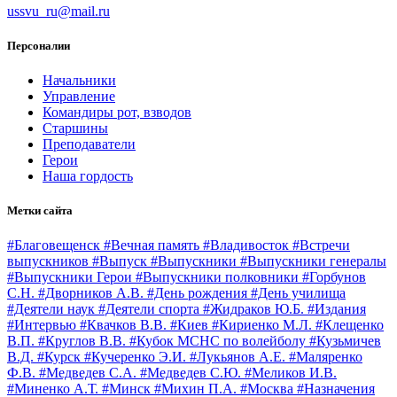
ussvu_ru@mail.ru
Персоналии
Начальники
Управление
Командиры рот, взводов
Старшины
Преподаватели
Герои
Наша гордость
Метки сайта
#Благовещенск
#Вечная память
#Владивосток
#Встречи
выпускников
#Выпуск
#Выпускники
#Выпускники генералы
#Выпускники Герои
#Выпускники полковники
#Горбунов
С.Н.
#Дворников А.В.
#День рождения
#День училища
#Деятели наук
#Деятели спорта
#Жидраков Ю.Б.
#Издания
#Интервью
#Квачков В.В.
#Киев
#Кириенко М.Л.
#Клещенко
В.П.
#Круглов В.В.
#Кубок МСНС по волейболу
#Кузьмичев
В.Д.
#Курск
#Кучеренко Э.И.
#Лукьянов А.Е.
#Маляренко
Ф.В.
#Медведев С.А.
#Медведев С.Ю.
#Меликов И.В.
#Миненко А.Т.
#Минск
#Михин П.А.
#Москва
#Назначения